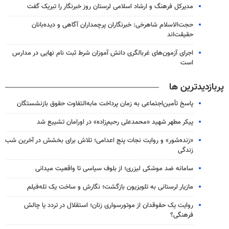
مدیرکل فرهنگ و ارشاد اسلامی لرستان روز خبرنگار را تبریک گفت
حجت‌الاسلام شاهرخی: خبرنگاران پرچمداران آگاهی و دیده‌بانان
حقیقت‌اند
اجرای آزمون‌های غربالگری دانش آموزان شرط ثبت نام نهایی در مدارس
است
پربازدیدترین ها
پاسخ تأمین‌اجتماعی به زمان پرداخت مابه‌التفاوت حقوق بازنشستگان
پیکر مطهر شهید «محمدعلی رحیم‌زاده» در اورامان تشییع شد
«زنده‌شور» و روایت نجات پنج اعدامی؛ تلاش برای بخشش در آخرین شب
زندگی
سامانه ضد موشکی لیزری؛ از بلوف سیاسی تا واقعیت میدانی
مازیار لرستانی به تلویزیون بازگشت؛ نگارش و ساخت یک تله‌فیلم
روایت یک حقوقدان از موتورسواری زنان؛ استقلال در تردد یا چالش
فرهنگی؟