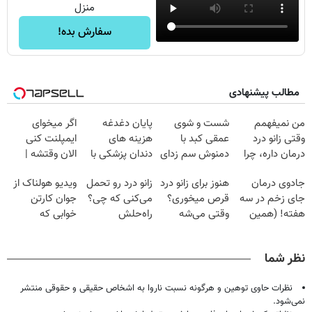
منزل
سفارش بده!
مطالب پیشنهادی
من نمیفهمم
شست و شوی
پایان دغدغه
اگر میخوای
وقتی زانو درد
عمقی کبد با
هزینه های
ایمپلنت کنی
درمان داره، چرا
دمنوش سم زدای
دندان پزشکی با
الان وقتشه |
دردش رو داری
گیاهی
پک سفید کننده
فقط با ۲۵
جادوی درمان
هنوز برای زانو درد
زانو درد رو تحمل
ویدیو هولناک از
تحمل میکنی؟❗
خانگی
میلیون تومان!!!
جای زخم در سه
قرص میخوری؟
می‌کنی که چی؟
جوان کارتن
هفته! (همین
وقتی می‌شه
راه‌حلش
خوابی که
حالا رایگان
بدون عمل
همین‌جاست!
میلیاردر شد.
صحبت کنید)
درمانش کرد؟؟؟؟
آموزش رایگان
نظر شما
نظرات حاوی توهین و هرگونه نسبت ناروا به اشخاص حقیقی و حقوقی منتشر
نمی‌شود.