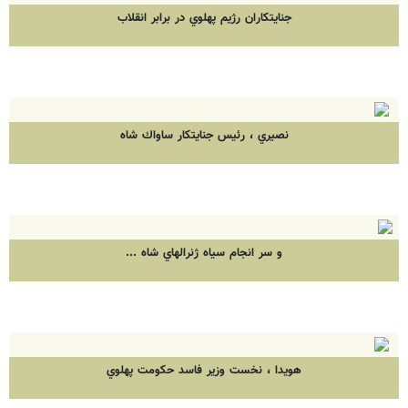
جنايتكاران رژيم پهلوي در برابر انقلاب
نصيري ، رئيس جنايتكار ساواك شاه
و سر انجام سياه ژنرالهاي شاه ...
هويدا ، نخست وزير فاسد حكومت پهلوي