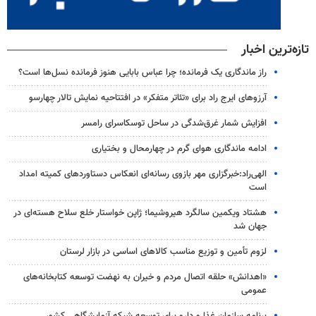
تازه‌ترین اخبار
راز ماندگاری یک فرمانده؛ چرا عباس بابایی هنوز فرمانده نسل‌ها است؟
آرزوهای ایرج راد برای «تئاتر متفکر» در افتتاحیه نمایش تالار چهارسو
افزایش شمار غرق‌شدگی در ساحل توسکاسرای رامسر
ادامه ماندگاری هوای گرم در چهارمحال و بختیاری
الهی‌راد:خبرگزاری مهر بازوی رسانه‌ای انعکاس دستاوردهای کمیته امداد
است
هشتاد ویکمین سالگرد هیروشیما؛ ژاپن خواستار خلع سلاح هسته‌ای در
جهان شد
لزوم تأمین و توزیع مناسب کالاهای اساسی در بازار لرستان
«اهدانش» حلقه اتصال مردم و خیران به نهضت توسعه کتابخانه‌های
عمومی