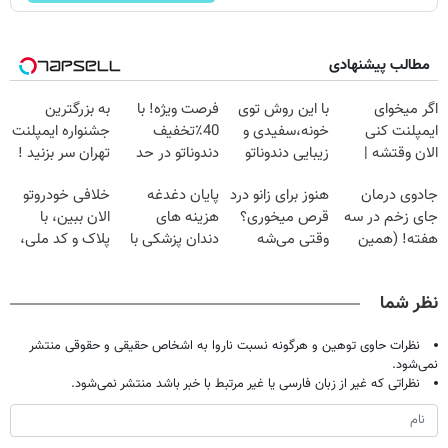
مطالب پیشنهادی
اگر میخوای
با این روش توی
فرصت ویژه! با
به بزرگترین
ایمپلنت کنی
خونه،سفیدی و
40٪تخفیف
جشنواره ایمپلنت
الان وقتشه |
زیبایی دندوناتو
دندوناتو در حد
تهران سر بزنید !
فقط با ۲۵
برگردون
کامپوزیت سفید
| فقط ۲۵
جادوی درمان
هنوز برای زانو درد
پایان دغدغه
خلافی خودروتو
میلیون تومان!!!
(40%off)
کن
میلیون !
جای زخم در سه
قرص میخوری؟
هزینه های
الان ببین، با
هفته! (همین
وقتی می‌شه
دندان پزشکی با
پلاک و کد ملی،
حالا رایگان
بدون عمل
پک سفید کننده
بدون نیاز به
صحبت کنید)
درمانش کرد؟؟؟؟
خانگی
مراجعه حضوری
نظر شما
نظرات حاوی توهین و هرگونه نسبت ناروا به اشخاص حقیقی و حقوقی منتشر
نمی‌شود.
نظراتی که غیر از زبان فارسی یا غیر مرتبط با خبر باشد منتشر نمی‌شود.