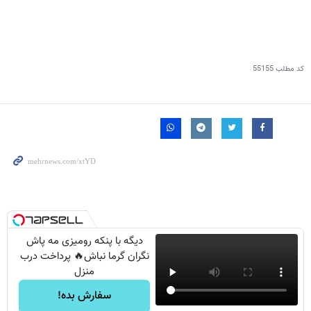
کد مطلب
55155
دیگه با پنکه رومیزی مه پاش
نگران گرما نباش🔥 پرداخت درب
منزل
سفارش بده!