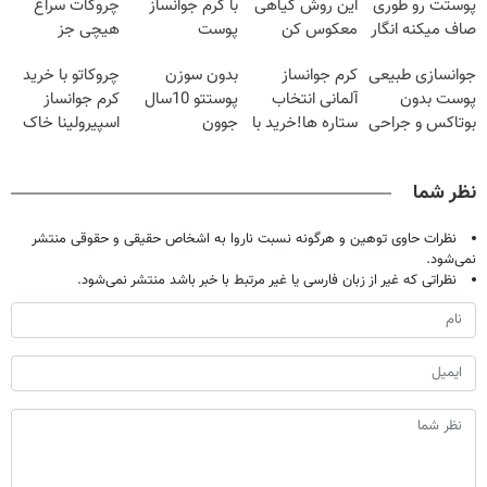
پوستت رو طوری
این روش گیاهی
با کرم جوانساز
چروکات سراغ
صاف میکنه انگار
معکوس کن
پوست
هیچی جز
20سال جوون
آلمانی(تخفیف
جوانساز جلبک
جوانسازی طبیعی
کرم جوانساز
بدون سوزن
چروکاتو با خرید
شدی🔥
ویژه تا امشب)
نرو(تخفیف40%)
پوست بدون
آلمانی انتخاب
پوستتو 10سال
کرم جوانساز
بوتاکس و جراحی
ستاره ها!خرید با
جوون
اسپیرولینا خاک
😳! خرید با
تخفیف
کن50%تخفیف
یکسان کن!کلیک
تخفیف ویژه
پاییزی
جهت خرید
نظر شما
نظرات حاوی توهین و هرگونه نسبت ناروا به اشخاص حقیقی و حقوقی منتشر
نمی‌شود.
نظراتی که غیر از زبان فارسی یا غیر مرتبط با خبر باشد منتشر نمی‌شود.