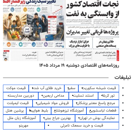
روزنامه‌های اقتصادی دوشنبه ۱۹ مرداد ۱۴۰۵
تبلیغات
قیمت شیشه سکوریت
سفیر
خرید طلای آب شده
قیمت موکت
تور کربلا
استند تسلیت
مداحی اربعین
دوربین مداربسته
مرجع پاسخ معتبر پزشکان
فروش مواد شیمیایی
قیمت ایمپلنت
قطعات لباسشویی
آموزشگاه تیزهوشان
بلیط هواپیما
پرشین هتل
نمایندگی بوش در تهران
بهترین جراح بینی
آموزشگاه زبان ملل
قیمت و خرید سمعک نامرئی
مهرینو