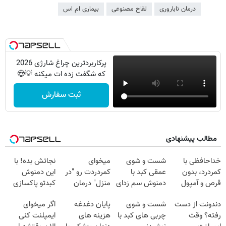
درمان ناباروری
لقاح مصنوعی
بیماری ام اس
پرکاربردترین چراغ شارژی 2026
که شگفت زده ات میکنه 💡😍
ثبت سفارش
مطالب پیشنهادی
خداحافظی با
شست و شوی
میخوای
نجاتش بده! با
کمردرد، بدون
عمقی کبد با
کمردردت رو "در
این دمنوش
قرص و آمپول
دمنوش سم زدای
منزل" درمان
کبدتو پاکسازی
گیاهی
کنی؟ (◂فیلم +
کن+ضمانت
دندونت از دست
شست و شوی
پایان دغدغه
اگر میخوای
◂پرسش‌نامه)
مرجوعی
رفته؟ وقت
چربی های کبد با
هزینه های
ایمپلنت کنی