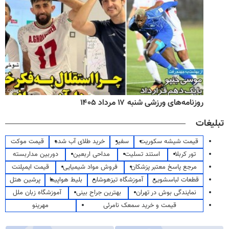
روزنامه‌های ورزشی شنبه ۱۷ مرداد ۱۴۰۵
تبلیغات
قیمت شیشه سکوریت
سفیر
خرید طلای آب شده
قیمت موکت
تور کربلا
استند تسلیت
مداحی اربعین
دوربین مداربسته
مرجع پاسخ معتبر پزشکان
فروش مواد شیمیایی
قیمت ایمپلنت
قطعات لباسشویی
آموزشگاه تیزهوشان
بلیط هواپیما
پرشین هتل
نمایندگی بوش در تهران
بهترین جراح بینی
آموزشگاه زبان ملل
قیمت و خرید سمعک نامرئی
مهرینو