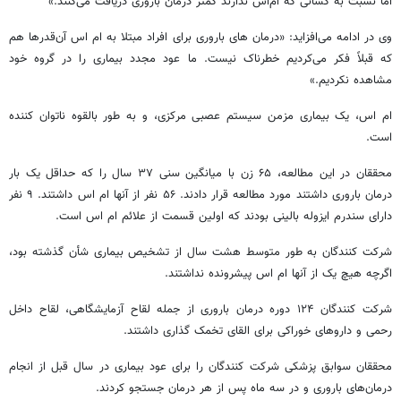
اما نسبت به کسانی که ام‌اس ندارند کمتر درمان باروری دریافت می‌کنند.»
وی در ادامه می‌افزاید: «درمان
های
باروری برای افراد مبتلا به
ام
اس
آن‌قدرها هم
که قبلاً فکر می‌کردیم خطرناک نیست. ما عود مجدد بیماری را در گروه خود
مشاهده نکردیم.»
ام
اس
، یک بیماری مزمن سیستم عصبی مرکزی، و به طور بالقوه ناتوان کننده
است.
محققان در این مطالعه، ۶۵ زن با میانگین سنی ۳۷ سال را که حداقل یک بار
درمان باروری داشتند مورد مطالعه قرار دادند. ۵۶ نفر از آنها
ام
اس
داشتند. ۹ نفر
دارای سندرم ایزوله بالینی بودند که اولین قسمت از علائم
ام
اس
است.
شرکت کنندگان به طور متوسط هشت سال از تشخیص بیماری شأن گذشته بود،
اگرچه هیچ یک از آنها
ام
اس
پیشرونده
نداشتند.
شرکت کنندگان ۱۲۴ دوره درمان باروری از جمله لقاح آزمایشگاهی، لقاح داخل
رحمی و داروهای خوراکی برای القای تخمک گذاری داشتند.
محققان سوابق پزشکی شرکت کنندگان را برای عود بیماری در سال قبل از انجام
درمان‌های باروری و در سه ماه پس از هر درمان
جستجو
کردند.