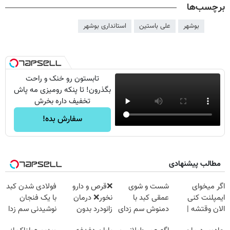
برچسب‌ها
بوشهر
علی باستین
استانداری بوشهر
تابستون رو خنک و راحت
بگذرون! تا پنکه رومیزی مه پاش
تخفیف داره بخرش
سفارش بده!
مطالب پیشنهادی
اگر میخوای
شست و شوی
❌قرص‌ و دارو
فولادی شدن کبد
ایمپلنت کنی
عمقی کبد با
نخور❌ درمان
با یک فنجان
الان وقتشه |
دمنوش سم زدای
زانودرد بدون
نوشیدنی سم زدا
فقط با ۲۵
گیاهی
قرص