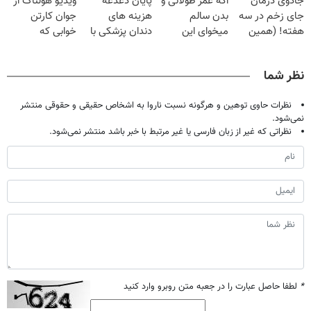
جادوی درمان
اگه عمر طولانی و
پایان دغدغه
ویدیو هولناک از
میلیون تومان!!!
جای زخم در سه
بدن سالم
هزینه های
جوان کارتن
هفته! (همین
میخوای این
دندان پزشکی با
خوابی که
حالا رایگان
نوشیدنی رو با
پک سفید کننده
میلیاردر شد.
صحبت کنید)
تخفیف بخر
خانگی
آموزش رایگان
نظر شما
نظرات حاوی توهین و هرگونه نسبت ناروا به اشخاص حقیقی و حقوقی منتشر
نمی‌شود.
نظراتی که غیر از زبان فارسی یا غیر مرتبط با خبر باشد منتشر نمی‌شود.
*
لطفا حاصل عبارت را در جعبه متن روبرو وارد کنید