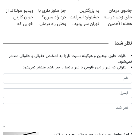
قرص
گیاهی
پک سفید کننده
وقتشه | فقط با
جادوی درمان
به بزرگترین
چرا هنوز داری با
ویدیو هولناک از
خانگی
۲۵ میلیون
جای زخم در سه
جشنواره ایمپلنت
درد راه میری؟
جوان کارتن
تومان!!!
هفته! (همین
تهران سر بزنید !
وقتی راه درمان
خوابی که
حالا رایگان
| فقط ۲۵
جلو پاته!
میلیاردر شد.
صحبت کنید)
میلیون !
آموزش رایگان
نظر شما
نظرات حاوی توهین و هرگونه نسبت ناروا به اشخاص حقیقی و حقوقی منتشر
نمی‌شود.
نظراتی که غیر از زبان فارسی یا غیر مرتبط با خبر باشد منتشر نمی‌شود.
*
لطفا حاصل عبارت را در جعبه متن روبرو وارد کنید