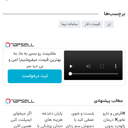
برچسب‌ها
ارز
قیمت دلار
سامانه نیما
ماشینت رو بسپر به ما، به
بهترین قیمت میفروشیم! امن و
بی درد سر
ثبت درخواست
مطالب پیشنهادی
❌قرص‌ و دارو
شست و شوی
پایان دغدغه
اگر میخوای
نخور❌ درمان
عمقی کبد با
هزینه های
ایمپلنت کنی
زانودرد بدون
دمنوش سم زدای
دندان پزشکی با
همین الان