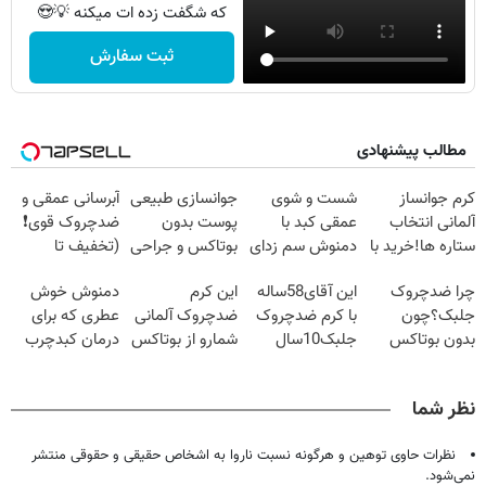
که شگفت زده ات میکنه 💡😍
ثبت سفارش
مطالب پیشنهادی
کرم جوانساز
شست و شوی
جوانسازی طبیعی
آبرسانی عمقی و
آلمانی انتخاب
عمقی کبد با
پوست بدون
ضدچروک قوی❗
ستاره ها!خرید با
دمنوش سم زدای
بوتاکس و جراحی
(تخفیف تا
تخفیف
گیاهی
😳! خرید با
امشب🔥)
چرا ضدچروک
این آقای58ساله
این کرم
دمنوش خوش
تخفیف ویژه
جلبک؟چون
با کرم ضدچروک
ضدچروک آلمانی
عطری که برای
بدون بوتاکس
جلبک10سال
شمارو از بوتاکس
درمان کبدچرب
جوون میشی💉
جوان
بی نیاز میکنه.
معجزه میکنه
۴۰٪تخفیف
شد(سفارش با
(تخفیف تا
نظر شما
تخفیف)
امشب)
نظرات حاوی توهین و هرگونه نسبت ناروا به اشخاص حقیقی و حقوقی منتشر
نمی‌شود.