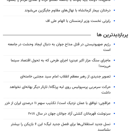
قائم‌پناه: دولت باید بتواند با جامعه گفتگو کرده و صدای مردم را بشنود
درختان بیمار کرمانشاه با نهال‌های مقاوم جایگزین می‌شوند
رایزنی نخست وزیر ارمنستان با الهام علی اف
پربازدیدترین ها
رژیم صهیونیستی در قتل مداح جوان به دنبال ایجاد وحشت در جامعه
است
ماجرای سنگ مزار اکبر عبدی؛ اجرای طرحی که به تحول اقتصاد سینما
می‌رسد!
تصویر جدیدی از رهبر معظم انقلاب امام سید مجتبی خامنه‌ای
حرکت سرمربی پرسپولیس روی لبه پرتگاه/ تارتار دیگر بهانه‌ای نخواهد
داشت
عراقچی: توافق با عمان نزدیک است/ تکذیب سهم ۱۱ درصدی ایران از خزر
سرنوشت قهرمانان کشتی آزاد جوانان جهان در سال ۲۰۱۸
نسل جدید استقلالی‌ها برای فصل جدید لیگ؛ این ۶ بازیکن را بیشتر
بشناسید