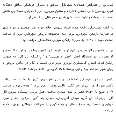
قدردانی از همراهی همدلانه شهرداران مناطق و مدیران فرهنگی مناطق
دهگانه
شهرداری تبریز با برنامه‌های فشرده و متنوع نوروزی، ابراز امیدواری نمود این تلاش
همدلانه موجبات رضایت خاطر شهروندان و مهمانان را فراهم آورد.
به گفته
نصیربیگی
، خانه موزه استاد شهریار، خانه موزه علی موسیو و موزه شهر
در عمارت تاریخی شهرداری تبریز، سه مجموعه تاریخی شهرداری تبریز از ساعت
هشت صبح تا ۱۹:۳۰ به صورت رایگان میزبان علاقمندان خواهد بود.
وی در خصوص اتوبوس‌های
تبریزگردی
افزود: این اتوبوس‌ها در دو نوبت ۹ صبح و
۱۶ عصر، از دو ایستگاه اصلی "چهارراه بهشتی" و " پارکینگ
ائل
گلی" به صورت
رایگان آماده انتقال گردشگران نوروزی تبریز برای گشت و گذار در اماکن تاریخی و
زیبای شهر خواهند بود و این برنامه تا ۱۵ فروردین ادامه خواهند داشت.
رئیس سازمان فرهنگی اجتماعی ورزشی شهرداری تبریز با اشاره به برنامه
تاکسی‌های از من بپرس نیز گفت: تاکسی‌های از من بپرس" همه روزه از ساعت
۷.۳۰ صبح تا ۱۹.۳۰ عصر در مبدا میدان ساعت، هتل مرمر، ایستگاه متروی
ائل
گلی، پارکینگ
ائل
گلی، میدان آذربایجان، میدان راه آهن، میدان نماز و موزه
آذربایجان نسبت به اطلاع رسانی و پاسخگویی به سوالات مهمانان نوروزی اقدام
می‌نمایند.