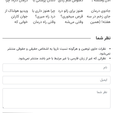
الان وقتشه |
دمنوش سم زدای
دندان پزشکی با
درمان داره، چرا
فقط با ۲۵
گیاهی
پک سفید کننده
دردش رو داری
جادوی درمان
هنوز برای زانو درد
چرا هنوز داری با
ویدیو هولناک از
میلیون تومان!!!
خانگی
تحمل میکنی؟❗
جای زخم در سه
قرص میخوری؟
درد راه میری؟
جوان کارتن
هفته! (همین
وقتی می‌شه
وقتی راه درمان
خوابی که
حالا رایگان
بدون عمل
جلو پاته!
میلیاردر شد.
صحبت کنید)
درمانش کرد؟؟؟؟
آموزش رایگان
نظر شما
نظرات حاوی توهین و هرگونه نسبت ناروا به اشخاص حقیقی و حقوقی منتشر
نمی‌شود.
نظراتی که غیر از زبان فارسی یا غیر مرتبط با خبر باشد منتشر نمی‌شود.