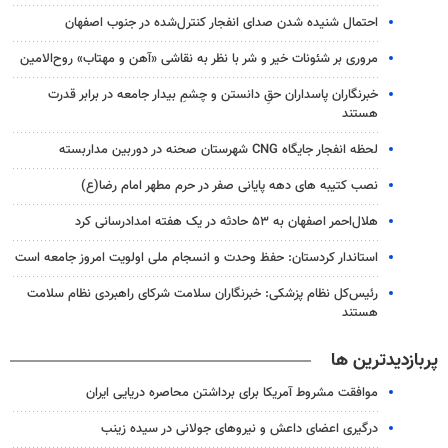
احتمال شنیده شدن صدای انفجار کنترل‌شده در جنوب اصفهان
مروری بر شئونات خیر و شر با نظر به نقاشی «آهن و مهتاب» روح‌الامین
‏خبرنگاران پاسداران حقِ دانستن و چشمِ بیدار جامعه در برابر قدرت
هستند
لحظه انفجار جایگاه CNG شهرستان صحنه در دوربین مداربسته
نصب کتیبه های دهه پایانی صفر در حرم مطهر امام رضا(ع)
هلال‌احمر اصفهان به ۵۳ حادثه در یک هفته امدادرسانی کرد
استاندار کردستان: حفظ وحدت و انسجام ملی اولویت امروز جامعه است
رئیس‌کل نظام پزشکی: خبرنگاران سلامت شرکای راهبردی نظام سلامت
هستند
پربازدیدترین ها
موافقت مشروط آمریکا برای برداشتن محاصره دریایی ایران
درگیری اعضای داعش و نیروهای جولانی در سیده زینب