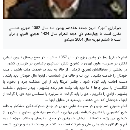
خبرگزاري "مهر": امروز جمعه هفدهم بهمن ماه سال 1382 هجري شمسي
مقارن است با چهاردهم ذي حجه الحرام سال 1424 هجري قمري و برابر
است با ششم فوريه سال 2004 ميلادي
امام خميني( ره) در چنين روزي در سال 1357 ه ش ، در جمع پرسنل نيروي دريايي
ارتش در مدرسه علوي تهران با تشريح نقش انسانهاي پاكدامن در بازسازي كشور ،
در بخشي از سخنانشان تصريح كردند : از حالا به بعد در خدمت ملت باشيد . ملت
خودتان را خدمت بكنيد . اين آب و خاك مال شماست . اينجا مال خودتان بايد باشد .
دست اجانب بايد كوتاه شود . چقدر آمريكا بايد از اين مملكت ببرد و بخورد يا
انگلستان يا ساير جاها ؟ ما بايد يك وقت هم زنده بشويم ، بيدار بشويم ، ملتفت
بشويم ، آزادي را بگيريم . حق را بايد گرفت با سرنيزه با مسلسل بايد حق را گرفت از
اينها ، خودشان كه نمي دهند . بايستيد در مقابل اينها ...
امام خميني هم چنين در مدرسه علوي تهران در جمع صادركنندگان خشكبار و دانه
هاي كشاورزي با تشريح كارنامه رژيم پهلوي ، غارت سرمايه هاي معنوي و مادي را از
كارهاي اين رژيم دانستند . ايشان همچنين در جمع مدرسان و طلاب حوزه علميه
قم و كاركنان هواپيمايي ملي و شركت نفت ، با تاكيد بر وحدت كلمه و برادري شيعه