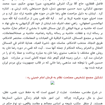
فاضل قفقازي، حاج آقا بزرگ اشرفي شاهرودي، ميرزا مهدي حكيم، سيد محمد
موسوي لنكراني، سيد حسين موسوي نسل، شيخ حسينعلي راشد تربتي و.. اشاره
كرد . ايشان به دليل مزاحمت هاي رضا خان در حوزه هاي علميه ترك ديار كرد و در
صدد احياي حوزه علميه كربلا بر آمد . آية الله قمي پس از درگذشت آية الله سيد
ابوالحسن اصفهاني، راهي نجف اشرف شد.ايشان از خود آثار گرانبهايي به جاي نهاد ه
است كه حاشيه بر عروة‌ الوثقي (از اول مسائل تقليد تا بخشي از احكام نماز)،‌ حاشيه
بر رساله ارث و نفقات،‌ حاشيه بر رساله ربائيه رضاعيه، حاشيه بر صحة‌المعاملات،
حاشيه بر مجمع المسائل، الذخيرة الباقية في العبادات و المعاملات، مختصر الاحكام،
طريق النجاة، منتخب الاحكام، مناسك حج، ذخيرة العباد، هداية الانام في المسائل
الحلال و الحرام رساله الحكام از جمله آنها ست . آيت اله قمي در دوره رضا خان به
روش هاي مختلف با مذهب ستيزي رضا خان به مبارزه پرداخت و عملا راه او را در
خراسان سد كرد . دراين زمينه قيام گوهر شاد نمونه كاملي است بر مبارزات شيخ
حسين قمي با توطئه ضد مذهبي رضا خاني كه در قالب جمهوريت براي مردم ايران
عرضه شده بود .
تشكيل مجمع تشخيص مصلحت نظام به فرمان امام خميني ره :
در شرع مقدس، مصلحت عبارت از اموري است كه به حفظ دين، نفس، عقل،
نسل و مال برمي‌گردد چراكه اين امور مايه‌ قوام زندگي دنيايي انسان‌ها
هستند. از منظر مكتب شيعه بر اساس مصالح و مفاسد واقعي، دو نوع حكم در