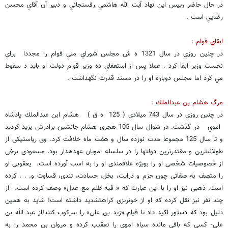
در حال حاضر رييس اين نهاد آيت الله هاشمي رفسنجاني و دبير آن آقاي محسن
رضايي است .
ابقاي قوام :
در چنين روزي در سال 1321 ه ش مجلس شوراي ملي قوام را مجددا براي
نخست وزير ابقا كرد . عملا پس از استعفاي ده وزير قوام دولت او بايد د سقوط
مي كرد اما مجلس دوباره او را در مسند قدرت نگهداشت .
مرگ هشام بن عبدالملك :
در چنين روزي در سال 743 ميلادي ( 125 ه ق ) هشام ابن عبدالملك پادشاه
اموي در گذشت. در شوال سال 105 هجرى هشام جانشين برادرش يزيد گرديد
و تا سال 125 مجموعا مدت نوزده سال و هفت ماه خلافت كرد. وى رياست‏يكى از
طولانى‏ترين و مقتدرترين دولتها را در سلسله امويان عهده‏دار بود. مسعودى برخى
از خصوصيات شخصى او را بويژه علاقمندى او را به اسب آورده است. يعقوبى او
را متصف به صفاتى چون حزم و درايت، بخل، حسادت، تندى، قساوت و. . . كرده
است. ذهبى نيز او را با اين عبارت كه « فيه ظلم مع عدل‏» وصف كرده است. از
چند نفر نيز نقل كرده كه او از خونريزى كراهت‏شديد داشته است! شايد به همين
دليل بود كه دستور اكيد داد تا قيام «زيد بن على‏» را سركوب كنند!از عبد الله بن
على- كسى كه باقى مانده سپاه اموى را تعقيب كرده و مروان بن محمد را به