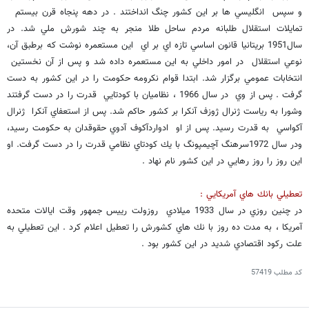
و سپس انگليسي ها بر اين كشور چنگ انداختند . در دهه پنجاه قرن بيستم
تمايلات استقلال طلبانه مردم ساحل طلا منجر به چند شورش ملي شد. در
سال1951 بريتانيا قانون اساسي تازه اي بر اي اين مستعمره نوشت كه برطبق آن،
نوعي استقلال در امور داخلي به اين مستعمره داده شد و پس از آن نخستين
انتخابات عمومي برگزار شد. ابتدا قوام نكرومه حكومت را در اين كشور به دست
گرفت . پس از وي در سال 1966 ، نظاميان با كودتايي قدرت را در دست گرفتند
وشورا به رياست ژنرال ژوزف آنكرا بر كشور حاكم شد. پس از استعفاي آنكرا ژنرال
آكواسي به قدرت رسيد. پس از او ادواردآكوف آدوي حقوقدان به حكومت رسيد،
ودر سال 1972سرهنگ آچيمپونگ با يك كودتاي نظامي قدرت را در دست گرفت. او
اين روز را روز رهايي در اين كشور نام نهاد .
تعطيلي بانك هاي آمريكايي :
در چنين روزي در سال 1933 ميلادي روزولت رييس جمهور وقت ايالات متحده
آمريكا ، به مدت ده روز با نك هاي كشورش را تعطيل اعلام كرد . اين تعطيلي به
علت ركود اقتصادي شديد در اين كشور بود .
کد مطلب
57419