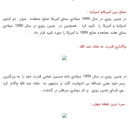
صلح بين آمريكاو اسپانيا :
در چنين روزي در سال 1899 ميلادي سناي آمريكا صلح منعقده ميان دو كشور
اسپانيا و آمريكا را تاييد كرد . همچنين در چنين روزي در سال 1900 ميلادي
سناي هلند معاهده صلح 1899 با آمريكا را مورد تاييد قرار داد .
واگذاري قدرت به ملك عبد الله :
در چنين روزي در سال 1999 ميلادي شاه حسين تمامي قدرت خود را به بزرگترين
پسر خود يعني عبدالله بن انتوانيت گارد نر مشهور به ملك عبد الله واگذار كرد
. وي فرداي چنين روزي بر اثر بيماري سرطان در گذشت .
سرد ترين نقطه جهان :