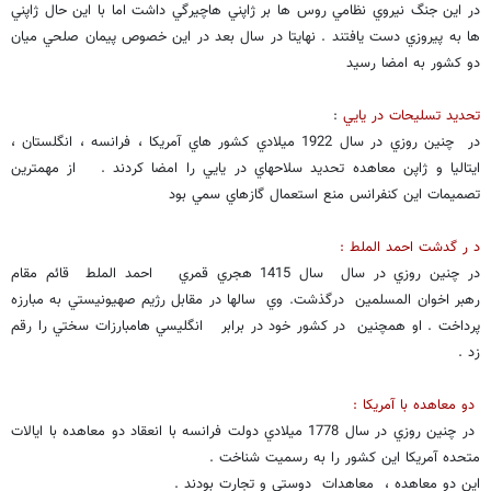
در اين جنگ نيروي نظامي روس ها بر ژاپني هاچيرگي داشت اما با اين حال ژاپني
ها به پيروزي دست يافتند . نهايتا در سال بعد در اين خصوص پيمان صلحي ميان
دو كشور به امضا رسيد
تحديد تسليحات در يايي
:
در چنين روزي در سال 1922 ميلادي كشور هاي آمريكا ، فرانسه ، انگلستان ،
ايتاليا و ژاپن معاهده تحديد سلاحهاي در يايي را امضا كردند . از مهمترين
تصميمات اين كنفرانس منع استعمال گازهاي سمي بود
د ر گدشت احمد الملط :
در چنين روزي در سال سال 1415 هجري قمري احمد الملط قائم مقام
رهبر اخوان المسلمين درگذشت. وي سالها در مقابل رژيم صهيونيستي به مبارزه
پرداخت . او همچنين در كشور خود در برابر انگليسي هامبارزات سختي را رقم
زد .
دو معاهده با آمريكا :
در چنين روزي در سال 1778 ميلادي دولت فرانسه با انعقاد دو معاهده با ايالات
متحده آمريكا اين كشور را به رسميت شناخت .
اين دو معاهده ، معاهدات دوستي و تجارت بودند .