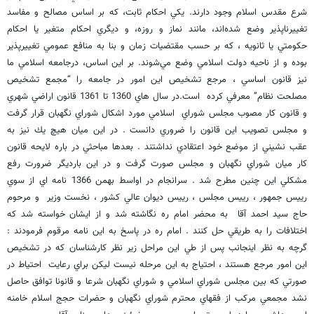
شرع مقدس اسلام وجود دارند. يكي احكام ثابت، كه بر اساس مصالح و مفاسد
تغييرناپذير وضع شده‌اند، مانند نماز و روزه، و ديگري احكام متغير يا احكام
حكومتي يا ثانويه ، كه بر حسب مقتضيات زمان و بنا به منافع عمومي تغييرپذير
بوده و از ناحيه دولت اسلامي وضع مي‌شوند. بر اين اساس، درجامعه اسلامي ما
نيز قانون اساسي ، مرجع تشخيص اين امور در جامعه را “مجمع تشخيص
مصلحت نظام” معرفي كرده است.در سال هاي 1360 تا 1361 قانون اراضي شهري
و قانون كار مصوب مجلس شوراي اسلامي مورد اشكال شوراي نگهبان قرار گرفت
و مجلس تصويب اين قانون را ضروري دانست . در اين ميان هيچ يك نيز به
عقب نشيني از موضع خود اعتقادي نداشتند . بعدها مباحثي در باره لايحه قانون
كار ميان شوراي نگهبان و مجلس صورت گرفت و در اين بارديگر ضرورت رفع
مشكلي اين چنين مطرح شد . سرانجام در اواسط بهمن 1366 نامه اي از سوي
رييس جمهور ، رييس مجلس ، رييس ديوان عالي كشور ، نخست وزير و مرحوم
حاج سيد احمد آقا به محضر امام ره نگاشته شد و از ايشان خواسته شد كه
اختلافات را به طريقي حل كنند . امام ره در پاسخ به اين نامه مرقوم فرمودند :
گرچه به نظر اينجانب پس از طي اين مراحل زير نظر كارشناسان كه در تشخيص
اين امور مرجع هستند ، احتياج به اين مرحله نيست ليكن براي رعايت احتياط در
صورتي كه بين مجلس شوراي اسلامي و شوراي نگهبان شرعا و قانونا توافق حاصل
نشد مجمعي مركب از فقهاي محترم شوراي نگهبان و حضرات حجج اسلام خامنه