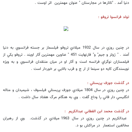
دنيا آمد . "تاتارها در مجارستان " عنوان مهمترين اثر اوست .
تولد فرانسوا تروفو :
در چنين روزي در سال 1932 ميلادي تروفو فيلسماز بر جسته فرانسوي به دنيا
آمند . " ژولز و جيم" و" فارنهايت 451 " عناوين مهمترين آثار اويند . تروفو يكي از
فيلمسازان نوگراي فرانسه است و آثار او در ميان منتقدان فرانسوي و به ويژه
نويسندگان كايه دو سينما از ار ج و قرب بالايي بر خوردار است .
در گذشت جوزف پريستلي :
در چنين روزي در سال 1804 ميلادي جوزف پريستلي فيلسوف ، شيميدان و متاله
انگليسي دار فاني را وداع گفت . وي به هنگام مرگ هفتاد سال داشت .
در گذشت محمد ابن القطابي عبدالكريم :
عبدالكريم در چنين روزي در سال 1963 ميلادي در گذشت. وي از رهبران
مخالفين استعمار در مراكش بو د.