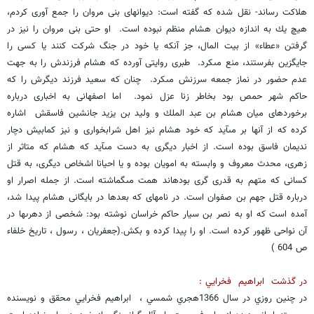
هلاكت رساند- نقل شده كه گفته است: ديوانهاى بنى مروان را جمع آورى كردم،
هيچ يك به اندازه ديوان هشام منظم نبوده است. او حتى بنى مروان را نيز در
گرفتن «عطاء» از بيت المال، جز آنكه يا خود در جنگ شركت كنند يا كسى را
جايگزين بفرستند، منع مى‏كرد. طبرى روايتى آورده كه هشام فرزندش را به جهت
عدم حضور در نماز جمعه سرزنش مى‏كرد. چنان كه سعيد فرزند ديگرش را كه
حاكم شهر حمص بود بخاطر زنا عزل نمود. اما اصفهانى به اخبارى درباره
برخوردهاى ميان هشام بن عبد الملك و وليد بن يزيد جانشين فاسقش اشاره
كرده كه از آنها بر مى‏آيد كه خود هشام نيز اهل شرابخوارى و نيز كمابيش دچار
نديمان فاسق بوده است. از اخبار ديگرى به دست مى‏آيد كه هشام كه متاثر از
زهرى، محدث معروف و وابسته به امويان بوده و يا احيانا اشخاص ديگرى، به قتل
كسانى كه متهم به قدرى گرى بوده‏اند همت مى‏گماشته است. از جمله اصرار او
درباره قتل جهم بن صفوان است. در نامه‏اى كه بعدها در بايگانى هشام پيدا شد،
آمده است كه او به نصر بن سيار حاكم خراسان نوشته بود: شخصى از دهرى‏ها در
آن نواحى ظهور كرده است. او را پيدا كرده و بكش.(جعفريان ، رسول ، تاريخ خلفاء
ص 604 )
در گذشت ابراهيم فخرايي :
در چنين روزي در سال 1366هجري شمسي ، ابراهيم فخرايي محقق و نويسنده