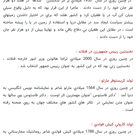
در چنين روزي در سال 1953 ميلادي بر اثر شكستن سدها در هلند دو هزار
نفر جان خود را از دست دادند . ماجرا از اين قرار بود كه به دليل وقوع سيلي
بنيان كن آب در يا طغيان كرد و كشور هلند كه براي در اختيار داشتن زمينهاي
بيشتر سياست ايجاد سد در مقابل دريا و استفاده از زمين در يا را پيشه ساخته
است ، در مقابل اين طغيان بي دفاع باقي ماند و نهايتا بيش از دو هزار نفر جان
خود را از دست دادند .
نخستين رييس جمهورزن در فنلاند
:
در چنين روزي در سال 2000 ميلادي تراجا هالونن وزير امور خارجه فنلاند ،
نخستين زني بود كه در اين كشور به عنوان رييس جمهور انتخاب شد .
تولد كريستوفر مارلو :
در چنين روزي در سال 1564 ميلادي مارلو شاعر و نمايشنامه نويس انگليسي به
دنيا آمد . "دكتر فاستوس "عنوان مهمترين اثر اوست . دكتر فاستوس وي سالها به
عنوان متن نمايشي در تئاتر هاي كشور هاي مختلف جهان به روي صحنه رفته
است .
تولد كارولي كيش فولدي :
در چنين روزي در سال 1788 ميلادي كيش فولدي شاعر رومانتيك مجارستاني به