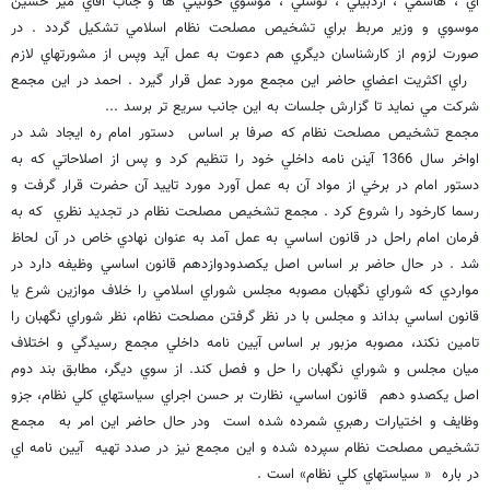
اي ، هاشمي ، اردبيلي ، توسلي ، موسوي خوئيني ها و جناب آقاي مير حسين
موسوي و وزير مربط براي تشخيص مصلحت نظام اسلامي تشكيل گردد . در
صورت لزوم از كارشناسان ديگري هم دعوت به عمل آيد وپس از مشورتهاي لازم
راي اكثريت اعضاي حاضر اين مجمع مورد عمل قرار گيرد . احمد در اين مجمع
شركت مي نمايد تا گزارش جلسات به اين جانب سريع تر برسد ...
مجمع تشخيص مصلحت نظام كه صرفا بر اساس دستور امام ره ايجاد شد در
اواخر سال 1366 آينن نامه داخلي خود را تنظيم كرد و پس از اصلاحاتي كه به
دستور امام در برخي از مواد آن به عمل آورد مورد تاييد آن حضرت قرار گرفت و
رسما كارخود را شروع كرد . مجمع تشخيص مصلحت نظام در تجديد نظري كه به
فرمان امام راحل در قانون اساسي به عمل آمد به عنوان نهادي خاص در آن لحاظ
شد . در حال حاضر بر اساس اصل يكصدودوازدهم قانون اساسي وظيفه دارد در
مواردي كه شوراي نگهبان مصوبه مجلس شوراي اسلامي را خلاف موازين شرع يا
قانون اساسي بداند و مجلس با در نظر گرفتن مصلحت نظام، نظر شوراي نگهبان را
تامين نكند، مصوبه مزبور بر اساس آيين نامه داخلي مجمع رسيدگي و اختلاف
ميان مجلس و شوراي نگهبان را حل و فصل كند. از سوي ديگر، مطابق بند دوم
اصل يكصدو دهم قانون اساسي، نظارت بر حسن اجراي سياستهاي كلي نظام، جزو
وظايف و اختيارات رهبري شمرده شده است ودر حال حاضر اين امر به مجمع
تشخيص مصلحت نظام سپرده شده و اين مجمع نيز در صدد تهيه آيين نامه اي
در باره « سياستهاي كلي نظام» است .