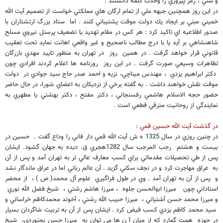
و سني ، رمز پيروزي را وحدت كلمه دانستند .
در اين روز همچنين جبهه ملي از تمام ارگان هاي مملكتي خواست از تصميم آيت الله
خميني مبني بر ايجاد يك دولت موقت پشتيباني كنند . اما ستاد بزرگ ارتشتاران با
صدور اطلاعيه اي تاكيد كرد : هر كس در مقام تهديد يا تضعيف پرسنل نيروي مسلح
شاهنشاهي بر آيد يا با درج مطالب ناصحيح و غير واقعي اهانت نمايد تحت تعقيب
قانوني قرار خواهد گرفت . در همين روز در تهران به منظور تاييد مهدي بازرگان
تظاهرات وسيعي صورت گرفت . در اين روز روزنامه ها اعلام كردند افرادي چون
دكتر ابراهيم يزدي ، مهندس ميناچي، نزيه و احمد صدر حاج سيد جوادي در دولت
موقت نقش خواهند داشت . به گفته برخي از نزديكان به اعضاي شورا، در حال حاضر
حضور حجه الاسلام هاشمي رفسنجاني ، دكتر مفتح ، دكتر بهشتي يا مطهري به
نمايندگي از روحانيت مترقي قطعي است .
در گذشت آيت الله حسين قمي :
در چنين روزي در سال 1325 ه ش آيت الله قمي دار فاني را وداع گفت . حسين در
بيست و هشتم رجب المرجب سال 1282هجري ق. ديده به جهان گشود. ايشان
پس از طي تحصيلات مقدماتي براي كسب معارف عالي تر به تهران آمد و پس از آن
به عراق مهاجرت كرد و در نجف سكني گزيد . آن عالم رباني اما در عراق ماندگار نشد
و پس از آن به تهران آمد . وي در طول فراگيري علوم آل محمد( ص ) ، از محضر
استاداني چون ‌ ميرزا ابوالحسن جلوه ، ميرزا هاشم رشتي ، ‌ شيخ فضل الله نوري
و ميرزا محمد حسن آشتياني ، ميرزا حبيب الله رشتي ،‌ آخوند محمدكاظم خراساني و
سيد محمد كاظم يزدي كسب فيض كرد . ايشان پس از آن به تربيت شاگردان بسيار
در حوزه همت گمارد كه از ميان آ ن ها مي توان به ميرزا حسن بجنوردي، شيخ