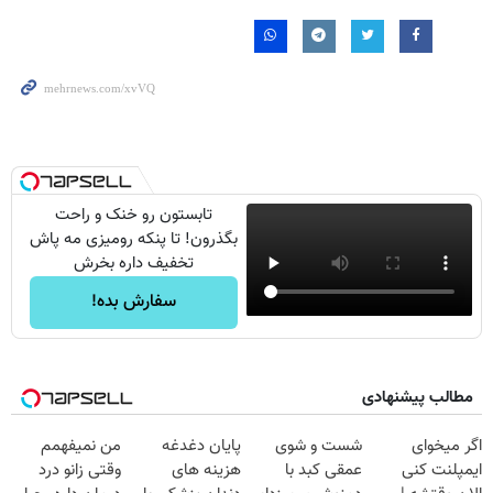
تابستون رو خنک و راحت
بگذرون! تا پنکه رومیزی مه پاش
تخفیف داره بخرش
سفارش بده!
مطالب پیشنهادی
اگر میخوای
شست و شوی
پایان دغدغه
من نمیفهمم
ایمپلنت کنی
عمقی کبد با
هزینه های
وقتی زانو درد