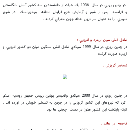
در چنين روزي در سال 1936 يك هيات از دانشمندان سه كشور آلمان ،انگلستان
و فرانسه پس از شور و آزمايش هاي فراوان منطقه ورخويانسك در شرق
سيبري را به عنوان سر ترين نقطه جهان معرفي كردند .
تبادل آتش ميان اريتره و اتيوپي :
در چنين روزي در سال 1999 ميلادي تبادل آتش سنگين ميان دو كشور اتيوپي و
اريتره صورت گرفت .
تسخير گروزني :
در چنين روزي در سال 2000 ميلادي ولاديمير پوتين رييس جمهور روسيه اعلام
كرد كه نيروهاي اين كشور گروزني را در چچن به تسخير خويش در آورده اند .
البته پايتخت اين كشور هنوز در دست چچني ها بود .
فاجعه در هلند :