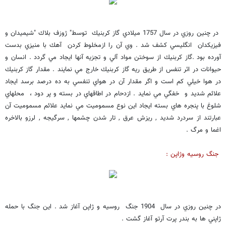
در چنين روزي در سال 1757 ميلادي گاز كربنيك توسط" ژوزف بلاك "شيميدان و
فيزيكدان انگليسي كشف شد . وي آن را ازمخلوط كردن آهك با منيزي بدست
آورده بود .گاز كربنيك از سوختن مواد آلي و تجزيه آنها ايجاد مي گردد . انسان و
حيوانات در اثر تنفس از طريق ريه گاز كربنيك خارج مي نمايند . مقدار گاز كربنيك
در هوا خيلي كم است و اگر مقدار آن در هواي تنفسي به ده درصد برسد ايجاد
علائم شديد و خفگي مي نمايد . ازدحام در اطاقهاي در بسته و پر دود ، محلهاي
شلوغ با پنجره هاي بسته ايجاد اين نوع مسموميت مي نمايد علائم مسموميت آن
عبارتند از سردرد شديد , ريزش عرق , تار شدن چشمها , سرگيجه , لرزو بالاخره
اغما و مرگ .
جنگ روسيه وژاپن :
در چنين روزي در سال 1904 جنگ روسيه و ژاپن آغاز شد . اين جنگ با حمله
ژاپني ها به بندر پرت آرتو آغاز گشت .