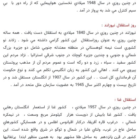
در چنين روزي در سال 1948 ميلادي نخستين هواپيمايي كه از راه دور با بي
سيم كنترل مي شد به پرواز در آمد .
روز استقلال نيوزلند
:
نيوزلند در چنين روزي در سال 1840 ميلادي به استقلال دست يافت . همه ساله
چنين روزي به عنوان روزاستقلال اين كشور گرامي داشته مي شود . زلاند نو
كشوري است نيمه كوهستاني در منطقه معتدله جنوبي شامل دو جزيره بزرگ
شمالي و جنوبي و چندين جزيره كوچك در جنوب شرقي استراليا . نژاد مردم اين
كشور سفيد ، سياه ، زرد و دو رگه است و عموم مردم آن از مذهب پروتستان
پيروي مي كنند . اهالي اين كشور به زبان انگليسي تكلم مي كنند و نوع حكومت
آن فرمانداري كل است . . اين كشور در سال 1907 از انگلستان مستقل شد و در
تاريخ بيست و چهارم اكتبر سال 1945 به عضويت سازمان ملل متحد در آمد .
استقلال غنا :
در چنين روزي در سال 1957 ميلادي ، كشور غنا از استعمار انگلستان رهايي
يافت . كشور غنا بابيش از دويست هزار كيلومتر مربع وسعت ، در نيمكره
شمالي ، درغرب قاره آفريقا، دركنار اقيانوس اطلس و در همسايگي كشورهاي
ساحل عاج در غرب، ولتاي عليا در شمال و توگو در شرق واقع شده است. اين
كشور در قرن پانزدهم به ساحل طلا مشهور بود به همين منظور ابتدا پرتغاليها