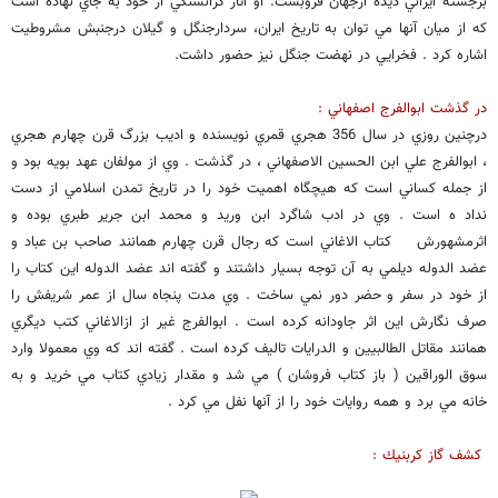
برجسته ايراني ديده ازجهان فروبست. او آثار گرانسنگي از خود به جاي نهاده است
كه از ميان آنها مي توان به تاريخ ايران، سردارجنگل و گيلان درجنبش مشروطيت
اشاره كرد . فخرايي در نهضت جنگل نيز حضور داشت.
در گذشت ابوالفرج اصفهاني :
درچنين روزي در سال 356 هجري قمري نويسنده و اديب بزرگ قرن چهارم هجري
، ابوالفرج علي ابن الحسين الاصفهاني ، در گذشت . وي از مولفان عهد بويه بود و
از جمله كساني است كه هيچگاه اهميت خود را در تاريخ تمدن اسلامي از دست
نداد ه است . وي در ادب شاگرد ابن وريد و محمد ابن جرير طبري بوده و
اثرمشهورش كتاب الاغاني است كه رجال قرن چهارم همانند صاحب بن عباد و
عضد الدوله ديلمي به آن توجه بسيار داشتند و گفته اند عضد الدوله اين كتاب را
از خود در سفر و حضر دور نمي ساخت . وي مدت پنجاه سال از عمر شريفش را
صرف نگارش اين اثر جاودانه كرده است . ابوالفرج غير از ازالاغاني كتب ديگري
همانند مقاتل الطالبيين و الدرايات تاليف كرده است . گفته اند كه وي معمولا وارد
سوق الوراقين ( باز كتاب فروشان ) مي شد و مقدار زيادي كتاب مي خريد و به
خانه مي برد و همه روايات خود را از آنها نفل مي كرد .
كشف گاز كربنيك :