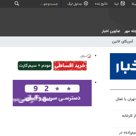
نتایج زنده
کا
ایتا
جداول لیگ
له مهر
عناوین اخبار
آمریکای لاتین
هران با تعلل
 کارخانه
‌زاده» در