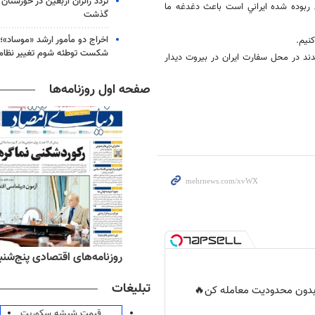
 ربوده شده ايراني است باعث دغدغه ما
گذشت
اخراج دو مأمور ارشد «موساد»؛ 
نيم.
شکست توطئه شوم تغییر نظام 
دند در محل سفارت ايران در بيروت ديدار
صفحه اول روزنامه‌ها
ه‌های ورزشی پنج‌شنبه ۱۵ مرداد ۱۴۰۵
روزنامه‌های اقتصادی پنج‌شنبه ۱۵ مرداد ۰۵
تبلیغات
ر بدون محدودیت معامله کن🔥
قیمت شیشه سکوریت