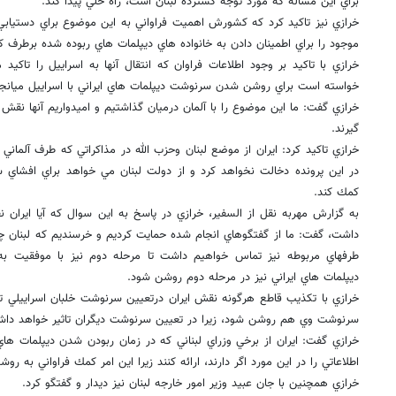
براي اين مساله كه مورد توجه گسترده لبنان است، راه حلي پيدا كند.
خرازي نيز تاكيد كرد كه كشورش اهميت فراواني به اين موضوع براي دستيابي ب
موجود را براي اطمينان دادن به خانواده هاي ديپلمات هاي ربوده شده برطرف 
خرازي با تاكيد بر وجود اطلاعات فراوان كه انتقال آنها به اسراييل را تاك
خواسته است براي روشن شدن سرنوشت ديپلمات هاي ايراني با اسراييل ميانج
خرازي گفت: ما اين موضوع را با آلمان درميان گذاشتيم و اميدواريم آنها نقش خ
گيرند.
خرازي تاكيد كرد: ايران از موضع لبنان وحزب الله در مذاكراتي كه طرف آلماني
در اين پرونده دخالت نخواهد كرد و از دولت لبنان مي خواهد براي افشاي 
كمك كند.
به گزارش مهربه نقل از السفير، خرازي در پاسخ به اين سوال كه آيا ايران 
داشت، گفت: ما از گفتگوهاي انجام شده حمايت كرديم و خرسنديم كه لبنان چني
طرفهاي مربوطه نيز تماس خواهيم داشت تا مرحله دوم نيز با موفقيت به
ديپلمات هاي ايراني نيز در مرحله دوم روشن شود.
خرازي با تكذيب قاطع هرگونه نقش ايران درتعيين سرنوشت خلبان اسراييلي تاك
سرنوشت وي هم روشن شود، زيرا در تعيين سرنوشت ديگران تاثير خواهد دا
خرازي گفت: ايران از برخي وزراي لبناني كه در زمان ربودن شدن ديپلمات هاي 
اطلاعاتي را در اين مورد اگر دارند، ارائه كنند زيرا اين امر كمك فراواني به 
خرازي همچنين با جان عبيد وزير امور خارجه لبنان نيز ديدار و گفتگو كرد.