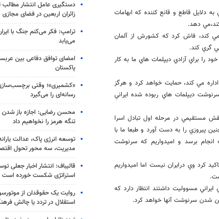
دستگیری عامل انتشار مطالب تو
ه دلايل قاطع و قانع كننده كه ابهامات
زائران اربعین در فضای مجازی
كند،مي دهد.
ترامپ: فکر می‌کنم جنگ با ایران
يد مي كند، فاش كرد كه كشورش از آلمان
می‌یابد
ي گري كند.
امضای توافق دفاعی بین عربستا
ود را براي آزادي ديپلمات هاي ما به كار
پاکستان
 اداره مي كند، حمايت خواهد كرد و هرگز
«کشمیری»؛ وقتی برچسب‌سازی
رسانه‌ای را می‌گیرد
سرنوشت ديپلمات هاي ربوده شده ايراني
محسن رضایی: اجازه باز شدن 
نقش مستقيمي در مرحله اول تبادل اسرا
تنگه هرمز را نخواهیم داد
ن پيروزي را به دست آورد و طبعا ما با
توسعه انرژی پاک، عدالت یارانه
 انجام برسد و اميدواريم كه سرنوشت
مدیریت، سه محور تحول اقتص
يد كرد وي درايران نيست اما اميدواريم
قالیباف: انتشار اخبار جعلی تو
استراتژی شکست خورده است
شت.
ايراني مسووليت داشتند انتظار دارد كه
روایت یک حقوقدان از موتورسوا
روشن شدن سرنوشت آنها خواهد كرد.
استقلال در تردد یا چالش فرهن