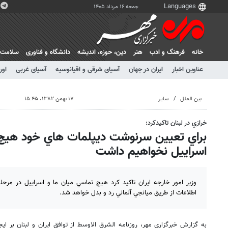
جمعه ۱۶ مرداد ۱۴۰۵
خانه
فرهنگ و ادب
هنر
دين، حوزه، انديشه
دانشگاه و فناوری
سلامت
عناوین اخبار
ایران در جهان
آسیای شرقی و اقیانوسیه
آسیای غربی
اور
بین الملل
سایر
۱۷ بهمن ۱۳۸۲، ۱۵:۴۵
خرازي در لبنان تاكيدكرد:
براي تعيين سرنوشت ديپلمات هاي خود هيچ
اسراييل نخواهيم داشت
وزير امور خارجه ايران تاكيد كرد هيچ تماسي ميان ما و اسراييل در مرحله
اطلاعات از طريق ميانجي آلماني رد و بدل خواهد شد.
به گزارش خبرگزاري مهر، روزنامه الشرق الاوسط از توافق ايران و لبنان بر ايج