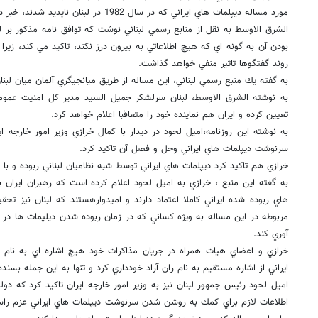
مورد مساله ديپلمات هاي ايراني كه در سال 1982 در لبنان ناپديد شدند، خبر داد.
الشرق الاوسط به نقل از منابع رسمي لبناني نوشت كه توافق نامه مذكور بر لز
بودن آن به گونه اي كه هيچ اطلاعاتي به بيرون درز نكند، تاكيد مي كند، زيرا 
روند گفتگوها تاثير منفي خواهد گذاشت.
به گفته يك منبع رسمي لبناني، اين مساله از طريق ميانجيگري آلمان ميان لبنا
به نوشته الشرق الاوسط، لبنان سرلشكر جميل السيد مدير كل امنيت عمومي 
تعيين كرده و ايران هم نماينده خود را متعاقبا اعلام خواهد كرد.
به نوشته اين روزنامه،اميل لحود در ديدار با كمال خرازي وزير امور خارجه ا
سرنوشت ديپلمات هاي ايراني وحل و فصل آن تاكيد كرد.
خرازي هم تاكيد كرد ديپلمات هاي ايراني توسط شبه نظاميان لبناني ربوده و با
به گفته اين منبع ، خرازي به اميل لحود اعلام كرده است كه رهبران ايرا
هاي ربوده شده ايراني كاملا اعتماد دارند و اميدوارهستند كه لبنان نيز تحقي
مربوطه در اين مساله به ويژه كساني كه در زمان ربوده شدن ديلپمات ها در
آوري كند.
خرازي و اعضاي هيات همراه در جريان مذاكرات خود هيچ اشاره اي به نام ران
ايراني از اشاره مستقيم به نام ران آراد خودداري كرد و تنها به اين جمله ب
اميل لحود رئيس جمهور لبنان نيز به وزير امور خارجه ايران تاكيد كرد كه دو
اطلاعات لازم براي كمك به روشن شدن سرنوشت ديپلمات هاي ايراني عزم راسخ 