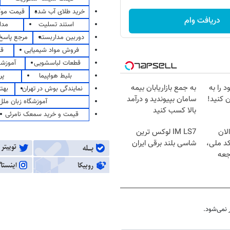
خرید طلای آب شده
قیمت مو
دریافت وام
استند تسلیت
مدا
دوربین مداربسته
مرجع پاسخ 
فروش مواد شیمیایی
قی
قطعات لباسشویی
آموزشگ
بلیط هواپیما
پر
 را به
به جمع بازاریابان بیمه
نمایندگی بوش در تهران
بهت
 کنید!
سامان بپیوندید و درآمد
آموزشگاه زبان ملل
بالا کسب کنید
قیمت و خرید سمعک نامرئی
لان
IM LS7 لوکس ترین
کد ملی،
شاسی بلند برقی ایران
جعه
نمی‌شود.