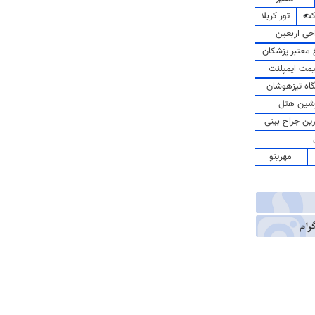
کت
تور کربلا
حی اربعین
معتبر پزشکان
مت ایمپلنت
اه تیزهوشان
شین هتل
رین جراح بینی
مهرینو