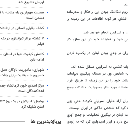
اورمان تشییع شد
وم تنگاتنگ بودن اين راهكار و محرمانه
بصیرت مهم‌ترین راه مقابله با 
دشمن است
افشاي هر گونه اطلاعات در اين زمينه بر
کشف بقایای انسانی در ارتفاعا
ن و اسراييل انجام خواهد شد.
۷ کشته بر اثر تیراندازی در یک
خود را نماينده خود در اين سازو كار
فیلم
يران بر جدي بودن لبنان در يكسره كردن
کاهش کیفیت هوا در استان مرک
ادامه دارد
 يك كشتي به اسراييل منتقل شده اند.
شهبازی: مأموریت ناوگان حمل‌و
ن به شخص وي در مساله پيگيري ديپلمات
خسروی با موفقیت پایان یافت
قات خود را در اين زمينه از طريق افراد
مرکز اهدای خون کرمانشاه جمعه
 منطقه مورد نظر مسووليت داشتند، جمع
اهداکنندگان است
 آراد خلبان اسرايلي نكردند حتي وزير
ی
لبنان شلیک کرد
سنده كرد كه شخص مذكور در ايران نيست.
لت لبنان بر پيگيري تحقيقات و جمع آوري
پربازدیدترین ها
دارد و ابراز اميدواري كرد كه به زودي