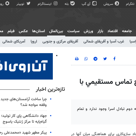
تلگرام
سروش
آی گپ
بله
اینستاگرام
توییتر
روبی
جامعه
اقتصاد
بازار
ورزش
سیاست
بین‌الملل
استان‌ها
عکس
فیلم
مج
اسیا
غرب آسیا و آفریقای شمالی
آفریقای مرکزی و جنوبی
اروپا
آمریکای شمالی
 تماس مستقيمي با
تازه‌ترین اخبار
چرا ساخت آرامستان‌های جدید ت
وقفه مواجه شد؟
 دوم تبادل اسرا وجود ندارد و تمام
جهاد دانشگاهی پای کار تولید؛ از
گیاه‌پایه تا مرکز ژنتیک یاسوج
پیکر مطهر شهید «محمدعلی رحیم
اد سازوكاري براي هماهنگي ميان آنها در