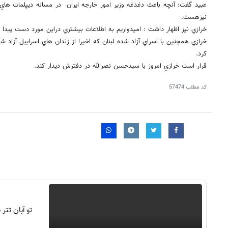
عبيد گفت: آنچه باعث دغدغه وزير امور خارجه ايران در مساله ديپلمات هاي
نيزهست.
خرازي نيز اظهار داشت : اميدواريم به اطلاعات بيشتري دراين مورد دست پيدا ك
خرازي همچنين با اسراي آزاد شده لبنان كه اخيرا از زندان هاي اسراييل آزاد ش
كرد.
قرار است خرازي امروز با سيدحسن نصرالله در دفترش ديدار كند.
کد مطلب
57474
۱۴
روزنامه‌های صبح پنج‌شنبه ۱۵ مرداد ۱۴۰۵
روزنام
تو آبان تت