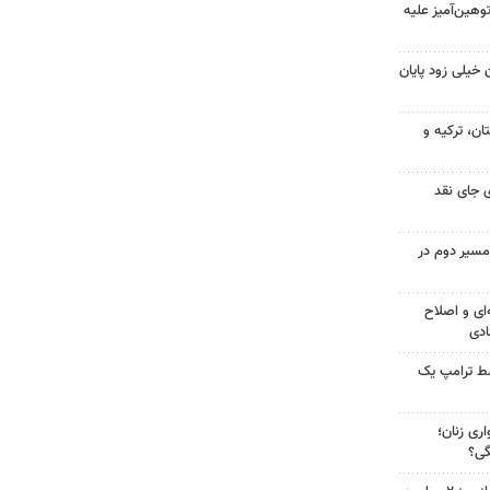
هین‌آمیز علیه
 خیلی زود پایان
ن، ترکیه و
 جای نقد
مسیر دوم در
‌ای و اصلاح
ادی
سط ترامپ یک
ری زنان؛
گی؟