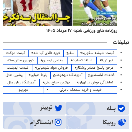
روزنامه‌های ورزشی شنبه ۱۷ مرداد ۱۴۰۵
تبلیغات
قیمت شیشه سکوریت
سفیر
خرید طلای آب شده
قیمت موکت
تور کربلا
استند تسلیت
مداحی اربعین
دوربین مداربسته
مرجع پاسخ معتبر پزشکان
فروش مواد شیمیایی
قیمت ایمپلنت
قطعات لباسشویی
آموزشگاه تیزهوشان
بلیط هواپیما
پرشین هتل
نمایندگی بوش در تهران
بهترین جراح بینی
آموزشگاه زبان ملل
قیمت و خرید سمعک نامرئی
مهرینو