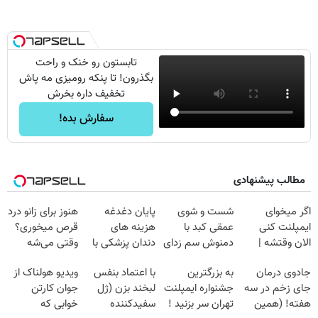
تابستون رو خنک و راحت
بگذرون! تا پنکه رومیزی مه پاش
تخفیف داره بخرش
سفارش بده!
مطالب پیشنهادی
اگر میخوای
شست و شوی
پایان دغدغه
هنوز برای زانو درد
ایمپلنت کنی
عمقی کبد با
هزینه های
قرص میخوری؟
الان وقتشه |
دمنوش سم زدای
دندان پزشکی با
وقتی می‌شه
فقط با ۲۵
گیاهی
پک سفید کننده
بدون عمل
جادوی درمان
به بزرگترین
با اعتماد بنفس
ویدیو هولناک از
میلیون تومان!!!
خانگی
درمانش کرد؟؟؟؟
جای زخم در سه
جشنواره ایمپلنت
لبخند بزن (ژل
جوان کارتن
هفته! (همین
تهران سر بزنید !
سفیدکننده
خوابی که