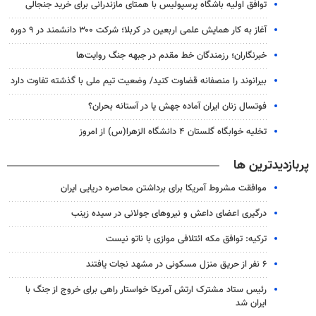
توافق اولیه باشگاه پرسپولیس با همتای مازندرانی برای خرید جنجالی
آغاز به کار همایش علمی اربعین در کربلا؛ شرکت ۳۰۰ دانشمند در ۹ دوره
خبرنگاران؛ رزمندگان خط مقدم در جبهه جنگ روایت‌ها
بیرانوند را منصفانه قضاوت کنید/ وضعیت تیم ملی با گذشته تفاوت دارد
فوتسال زنان ایران آماده جهش یا در آستانه بحران؟
تخلیه خوابگاه گلستان ۴ دانشگاه الزهرا(س) از امروز
پربازدیدترین ها
موافقت مشروط آمریکا برای برداشتن محاصره دریایی ایران
درگیری اعضای داعش و نیروهای جولانی در سیده زینب
ترکیه: توافق مکه ائتلافی موازی با ناتو نیست
۶ نفر از حریق منزل مسکونی در مشهد نجات یافتند
رئیس ستاد مشترک ارتش آمریکا خواستار راهی برای خروج از جنگ با
ایران شد