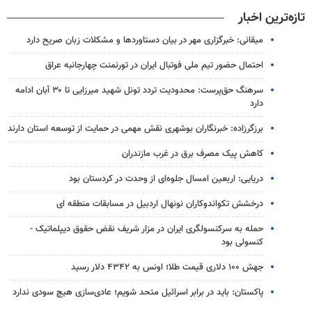
تازه‌ترین اخبار
میقانی: خبرگزاری مهر در بیان دستاوردها و مشکلات زبان صریح دارد
احتمال حضور تیم ملی فوتبال ایران در تورنمنت چهارجانبه عراق
سرهنگ حق‌پرست: محدودیت تردد تونل شهید میرزایی تا ۳۰ آبان ادامه
دارد
برزگرزاده: خبرنگاران بوشهری نقش مهمی در حمایت از توسعه استان دارند
کاهش پیک مصرف برق در غرب مازندران
دریایی: اربعین امسال جلوه‌ای از وحدت در کردستان بود
درخشش تکواندوکاران نونهال اردبیل در مسابقات منطقه ای
حمله به سرکنسولگری ایران در مزار شریف نقض حقوق دیپلماتیک -
کنسولی بود
جهش ۱۰۰ دلاری قیمت طلا؛ اونس به ۴۳۴۲ دلار رسید
پاکستان: باید در برابر اسرائیل متحد شویم؛ عادی‌سازی هیچ سودی ندارد