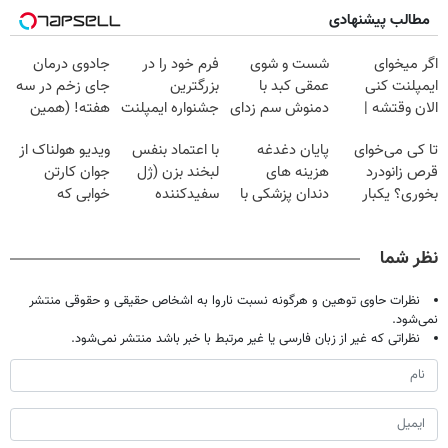
مطالب پیشنهادی
اگر میخوای
شست و شوی
فرم خود را در
جادوی درمان
ایمپلنت کنی
عمقی کبد با
بزرگترین
جای زخم در سه
الان وقتشه |
دمنوش سم زدای
جشنواره ایمپلنت
هفته! (همین
فقط با ۲۵
گیاهی
تهران پر کنید ! |
حالا رایگان
تا کی می‌خوای
پایان دغدغه
با اعتماد بنفس
ویدیو هولناک از
میلیون تومان!!!
فقط ۲۵ میلیون
صحبت کنید)
قرص زانودرد
هزینه های
لبخند بزن (ژل
جوان کارتن
بخوری؟ یکبار
دندان پزشکی با
سفیدکننده
خوابی که
اصولی درمانش
پک سفید کننده
دندان40%تخفیف)
میلیاردر شد.
کن
خانگی
آموزش رایگان
نظر شما
نظرات حاوی توهین و هرگونه نسبت ناروا به اشخاص حقیقی و حقوقی منتشر
نمی‌شود.
نظراتی که غیر از زبان فارسی یا غیر مرتبط با خبر باشد منتشر نمی‌شود.