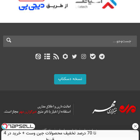
نسخه دسکتاپ
درباره ما
تماس با ما
بازرگانی
تا 70 درصد تخفیف محصولات جین وست + خرید در 4
All Content by Mehr News Agency is licensed under a Creative Commons