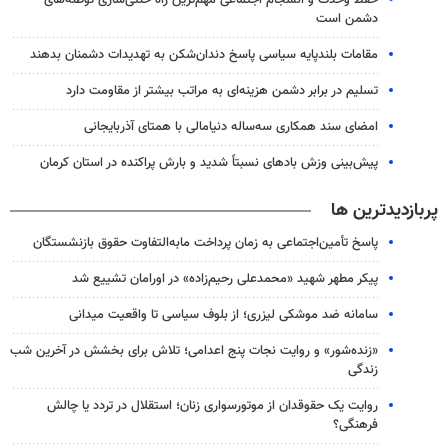
حفظ وحدت و انسجام اجتماعی مهم‌ترین راه خنثی‌سازی توطئه‌های
دشمن است
مقامات بلندپایه سیاسی پاسخ دندان‌شکن به تهدیدات دشمنان بدهند
تسلیم در برابر دشمن هزینه‌ای به مراتب بیشتر از مقاومت دارد
امضای سند همکاری سه‌ساله دنیامالی با همتای آذربایجانی
پیش‌بینی وزش بادهای نسبتاً شدید و بارش پراکنده در استان کرمان
پربازدیدترین ها
پاسخ تأمین‌اجتماعی به زمان پرداخت مابه‌التفاوت حقوق بازنشستگان
پیکر مطهر شهید «محمدعلی رحیم‌زاده» در اورامان تشییع شد
سامانه ضد موشکی لیزری؛ از بلوف سیاسی تا واقعیت میدانی
«زنده‌شور» و روایت نجات پنج اعدامی؛ تلاش برای بخشش در آخرین شب
زندگی
روایت یک حقوقدان از موتورسواری زنان؛ استقلال در تردد یا چالش
فرهنگی؟