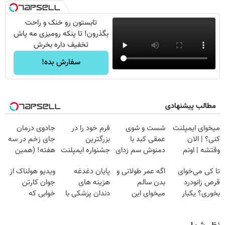
تابستون رو خنک و راحت
بگذرون! تا پنکه رومیزی مه پاش
تخفیف داره بخرش
سفارش بده!
مطالب پیشنهادی
میخوای ایمپلنت
شست و شوی
فرم خود را در
جادوی درمان
کنی؟ | الان
عمقی کبد با
بزرگترین
جای زخم در سه
وقتشه | اونم
دمنوش سم زدای
جشنواره ایمپلنت
هفته! (همین
فقط با ۲۵
گیاهی
تهران پر کنید ! |
حالا رایگان
تا کی می‌خوای
اگه عمر طولانی و
پایان دغدغه
ویدیو هولناک از
میلیون تومان!!!
فقط ۲۵ میلیون
صحبت کنید)
قرص زانودرد
بدن سالم
هزینه های
جوان کارتن
بخوری؟ یکبار
میخوای این
دندان پزشکی با
خوابی که
اصولی درمانش
نوشیدنی رو با
پک سفید کننده
میلیاردر شد.
کن
تخفیف بخر
خانگی
آموزش رایگان