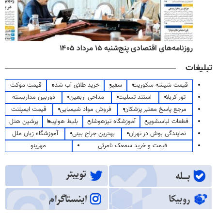
روزنامه‌های اقتصادی پنج‌شنبه ۱۵ مرداد ۱۴۰۵
تبلیغات
قیمت شیشه سکوریت
سفیر
خرید طلای آب شده
قیمت موکت
تور کربلا
استند تسلیت
مداحی اربعین
دوربین مداربسته
مرجع پاسخ معتبر پزشکان
فروش مواد شیمیایی
قیمت ایمپلنت
قطعات لباسشویی
آموزشگاه تیزهوشان
بلیط هواپیما
پرشین هتل
نمایندگی بوش در تهران
بهترین جراح بینی
آموزشگاه زبان ملل
قیمت و خرید سمعک نامرئی
مهرینو