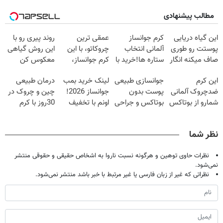
مطالب پیشنهادی
این گیاه دریایی
کرم جوانساز
عمقی ترین
روند پیری رو با
پوستت رو طوری
آلمانی انتخاب
چروکاتو، با این
این روش گیاهی
صاف میکنه انگار
ستاره ها!خرید با
کرم جوانساز،
معکوس کن
20سال جوون
تخفیف
صاف کن(50%
این کرم
جوانسازی طبیعی
لینک خرید بمب
درمان طبیعی
شدی🔥
تخفیف سفارش
ضدچروک آلمانی
پوست بدون
جوانساز 2026!
چین و چروک در
فوری)
شمارو از بوتاکس
بوتاکس و جراحی
اونم با تخفیف
30روز با کرم
بی نیاز میکنه.
😳! خرید با
ویژه
جوانساز
(تخفیف تا
تخفیف ویژه
آلمانی(45%تخفیف)
نظر شما
امشب)
نظرات حاوی توهین و هرگونه نسبت ناروا به اشخاص حقیقی و حقوقی منتشر
نمی‌شود.
نظراتی که غیر از زبان فارسی یا غیر مرتبط با خبر باشد منتشر نمی‌شود.