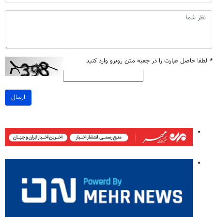
*
لطفا حاصل عبارت را در جعبه متن روبرو وارد کنید
ارسال