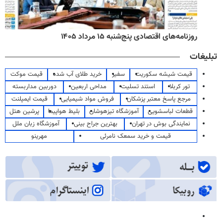
روزنامه‌های اقتصادی پنج‌شنبه ۱۵ مرداد ۱۴۰۵
تبلیغات
قیمت شیشه سکوریت
سفیر
خرید طلای آب شده
قیمت موکت
تور کربلا
استند تسلیت
مداحی اربعین
دوربین مداربسته
مرجع پاسخ معتبر پزشکان
فروش مواد شیمیایی
قیمت ایمپلنت
قطعات لباسشویی
آموزشگاه تیزهوشان
بلیط هواپیما
پرشین هتل
نمایندگی بوش در تهران
بهترین جراح بینی
آموزشگاه زبان ملل
قیمت و خرید سمعک نامرئی
مهرینو