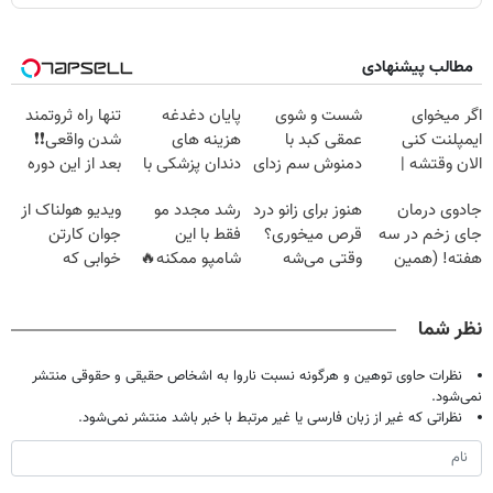
مطالب پیشنهادی
اگر میخوای
شست و شوی
پایان دغدغه
تنها راه ثروتمند
ایمپلنت کنی
عمقی کبد با
هزینه های
شدن واقعی❗❗
الان وقتشه |
دمنوش سم زدای
دندان پزشکی با
بعد از این دوره
فقط با ۲۵
گیاهی
پک سفید کننده
تو خواب هم پول
جادوی درمان
هنوز برای زانو درد
رشد مجدد مو
ویدیو هولناک از
میلیون تومان!!!
خانگی
در بیار😍
جای زخم در سه
قرص میخوری؟
فقط با این
جوان کارتن
هفته! (همین
وقتی می‌شه
شامپو ممکنه🔥
خوابی که
حالا رایگان
بدون عمل
(تخفیف ویژه
میلیاردر شد.
صحبت کنید)
درمانش کرد؟؟؟؟
جام جهانی)
آموزش رایگان
نظر شما
نظرات حاوی توهین و هرگونه نسبت ناروا به اشخاص حقیقی و حقوقی منتشر
نمی‌شود.
نظراتی که غیر از زبان فارسی یا غیر مرتبط با خبر باشد منتشر نمی‌شود.