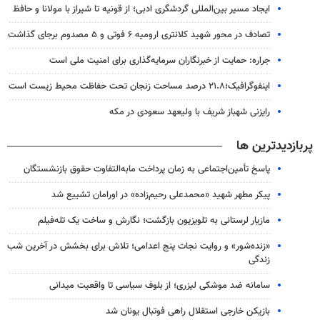
ایجاد مسیر بین‌المللی گردشگری ادبی؛ از قونیه تا شیراز با مولانا و حافظ
تصادف در محور شهید کلانتری ارومیه ۶ فوتی و ۵ مصدوم برجای گذاشت
جراره: حمایت از خبرنگاران سرمایه‌گذاری برای امنیت ملی است
اینفوگرافیک؛۲۱.۸ درصد مساحت زنجان تحت حفاظت محیط زیست است
رایزنی شهباز شریف با ولیعهد سعودی در مکه
پربازدیدترین ها
پاسخ تأمین‌اجتماعی به زمان پرداخت مابه‌التفاوت حقوق بازنشستگان
پیکر مطهر شهید «محمدعلی رحیم‌زاده» در اورامان تشییع شد
مازیار لرستانی به تلویزیون بازگشت؛ نگارش و ساخت یک تله‌فیلم
«زنده‌شور» و روایت نجات پنج اعدامی؛ تلاش برای بخشش در آخرین شب
زندگی
سامانه ضد موشکی لیزری؛ از بلوف سیاسی تا واقعیت میدانی
بازیکن خارجی استقلال راهی فوتبال یونان شد