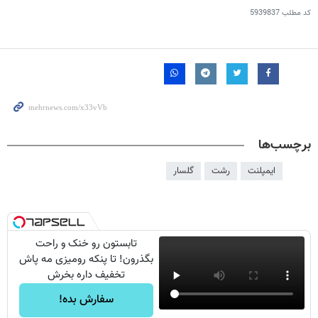
کد مطلب
5939837
برچسب‌ها
ایمپلنت
رشت
گلسار
تابستون رو خنک و راحت
بگذرون! تا پنکه رومیزی مه پاش
تخفیف داره بخرش
سفارش بده!