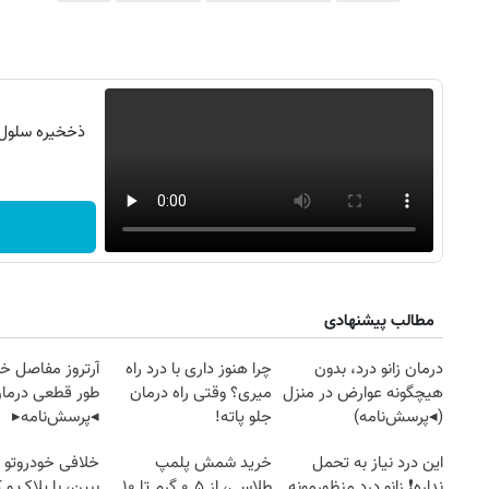
ذخخیره سلول ه
مطالب پیشنهادی
۱۴۰
روزنامه‌های ورزشی چهارشنبه ۱۴ مرداد ۱۴۰۵
روزنام
درمان زانو درد، بدون
چرا هنوز داری با درد راه
آرتروز مفاصل خود
هیچگونه عوارض در منزل
میری؟ وقتی راه درمان
طور قطعی درمان
(◂پرسش‌نامه)
جلو پاته!
◂پرسش‌نامه▸
این درد نیاز به تحمل
خرید شمش پلمپ
خلافی خودروتو ا
نداره❗ زانو درد منظورمونه
طلاسی، از ۰.۵ گرم تا ۱۰
ببین، با پلاک و 