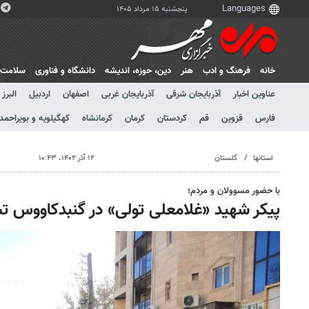
پنجشنبه ۱۵ مرداد ۱۴۰۵
خانه
فرهنگ و ادب
هنر
دين، حوزه، انديشه
دانشگاه و فناوری
سلامت
عناوین اخبار
آذربایجان شرقی
آذربایجان غربی
اصفهان
اردبیل
البرز
فارس
قزوین
قم
کردستان
کرمان
کرمانشاه
کهگیلویه و بویراحمد
استانها
گلستان
۱۲ آذر ۱۴۰۲، ۱۰:۴۳
با حضور مسوولان و مردم؛
پیکر شهید «غلامعلی تولی» در گنبدکاووس ت