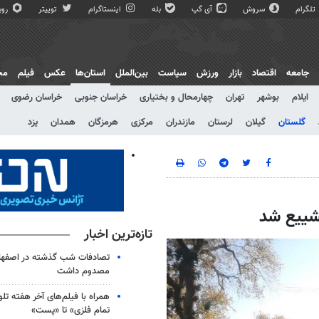
تلگرام
سروش
آی گپ
بله
اینستاگرام
توییتر
روبی
جامعه
اقتصاد
بازار
ورزش
سیاست
بین‌الملل
استان‌ها
عکس
فیلم
مج
ایلام
بوشهر
تهران
چهارمحال و بختیاری
خراسان جنوبی
خراسان رضوی
گلستان
گیلان
لرستان
مازندران
مرکزی
هرمزگان
همدان
یزد
شییع شد
تازه‌ترین اخبار
مصدوم داشت
همراه با فیلم‌های آخر هفته تلو
تمام فلزی» تا «پست»