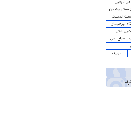
حی اربعین
معتبر پزشکان
مت ایمپلنت
اه تیزهوشان
شین هتل
رین جراح بینی
مهرینو