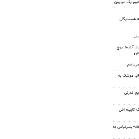
 عبور یک میلیون
به همسایگان
ان
 کشور در ۷۲ ساعت آینده؛ موج
 می‌دهم
رتاب موشک به
یچ قدرتی
گ کابینه اش
اد–بندرعباس به