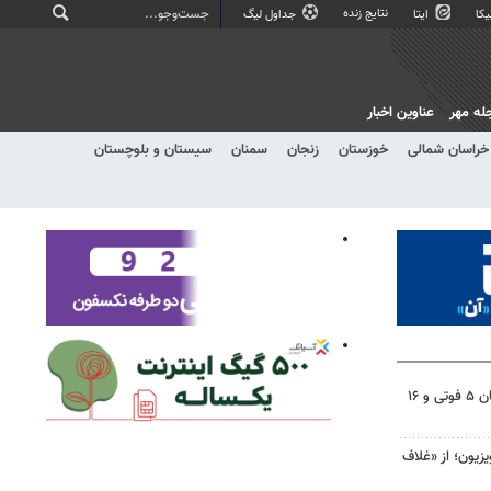
نتایج زنده
کا
ایتا
جداول لیگ
له مهر
عناوین اخبار
خراسان شمالی
خوزستان
زنجان
سمنان
سیستان و بلوچستان
تصادفات شب گذشته در اصفهان ۵ فوتی و ۱۶
یزیون؛ از «غلاف