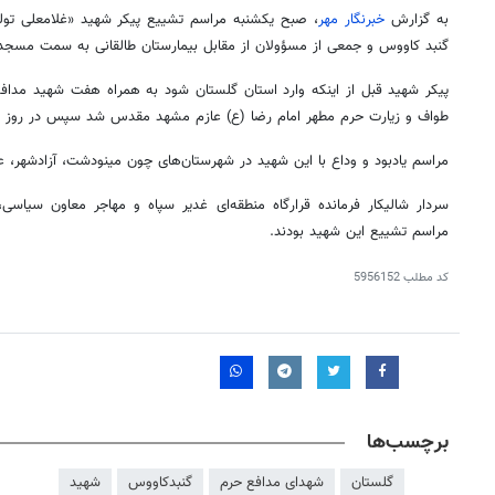
به گزارش
خبرنگار مهر
، صبح یکشنبه مراسم تشییع پیکر شهید «غلامعلی
تول
گنبد کاووس و جمعی از مسؤولان از مقابل بیمارستان طالقانی به سمت مسج
پیکر شهید قبل از اینکه وارد استان گلستان شود به همراه هفت شهید مدافع
طواف و زیارت حرم مطهر امام رضا (
ع)
عازم مشهد مقدس شد سپس در روز جمعه
مراسم یادبود و وداع با این شهید در شهرستان‌های چون مینودشت، آزادشهر،
ع
سردار
شالیکار
فرمانده قرارگاه منطقه‌ای غدیر سپاه و مهاجر معاون سیاسی، 
مراسم تشییع این شهید بودند.
کد مطلب
5956152
برچسب‌ها
گلستان
شهدای مدافع حرم
گنبدکاووس
شهید