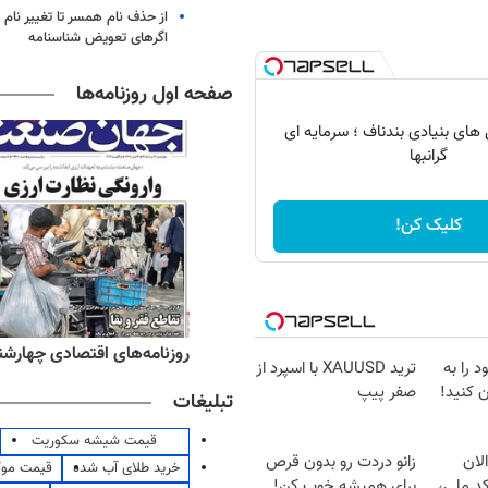
از حذف نام همسر تا تغییر نام خ
اگرهای تعویض شناسنامه
صفحه اول روزنامه‌ها
ای بنیادی بندناف ؛ سرمایه ای
گرانبها
کلیک کن!
ه‌های صبح چهارشنبه ۱۴ مرداد ۱۴۰۵
روزنامه‌های اقتصادی چهارشنبه ۱۴ مرداد 
 را به
ترید XAUUSD با اسپرد از
 کنید!
صفر پیپ
تبلیغات
قیمت شیشه سکوریت
لان
زانو دردت رو بدون قرص
خرید طلای آب شده
قیمت مو
کد ملی،
برای همیشه خوب کن!