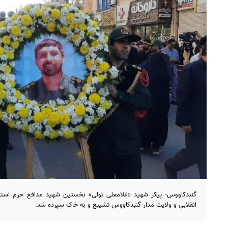
گنبدکاووس- پیکر شهید «غلامعلی تولی» نخستین شهید مدافع حرم است
انقلابی و ولایت مدار گنبدکاووس تشییع و به خاک سپرده شد.