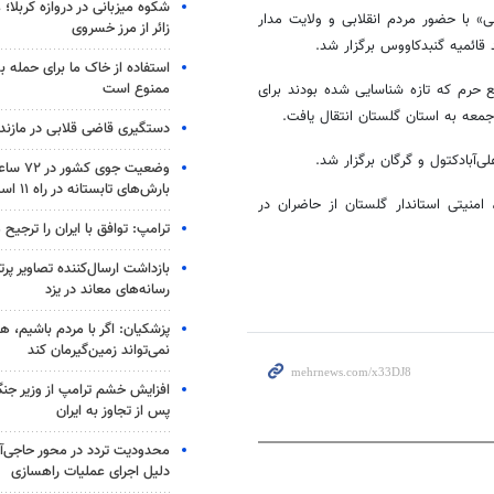
شکوه میزبانی در دروازه کربلا؛
ی
» با حضور مردم انقلابی و ولایت مدار
زائر از مرز خسروی
د
قائمیه
گنبدکاووس برگزار شد.
استفاده از خاک ما برای حمله 
ممنوع است
 حرم که تازه شناسایی شده بودند برای
 به استان گلستان انتقال یافت.
دستگیری قاضی قلابی در مازندر
لی‌آبادکتول
و گرگان برگزار شد.
وضعیت جوی
بارش‌های تابستانه در راه ۱۱ استان
امنیتی استاندار گلستان از حاضران در
ترامپ: توافق با ایران را ترجیح
بازداشت ارسال‌کننده تصاویر پ
رسانه‌های معاند در یزد
پزشکیان: اگر با مردم باشیم، ه
نمی‌تواند زمین‌گیرمان کند
افزایش خشم ترامپ از وزیر جن
پس از تجاوز به ایران
محدودیت تردد در محور حاجی‌آب
دلیل اجرای عملیات راهسازی