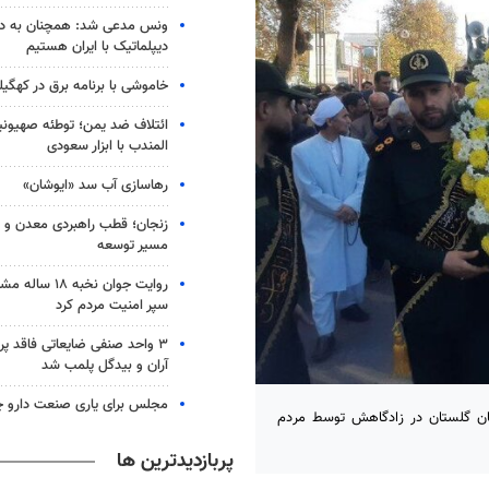
ونس مدعی شد: همچنان به دنب
دیپلماتیک با ایران هستیم
خاموشی با برنامه برق در کهگیل
ائتلاف ضد یمن؛ توطئه صهیونی
المندب با ابزار سعودی
رهاسازی آب سد «ایوشان»
زنجان؛ قطب راهبردی معدن و 
مسیر توسعه
روایت جوان نخبه
سپر امنیت مردم کرد
۳ واحد صنفی ضایعاتی فاقد پ
آران و بیدگل پلمب شد
مجلس برای یاری صنعت دارو چ
ان گلستان در زادگاهش توسط مردم
پربازدیدترین ها