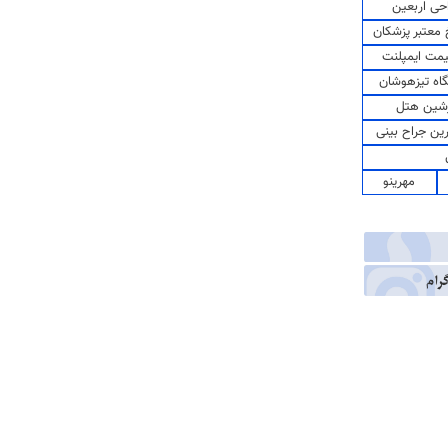
حی اربعین
معتبر پزشکان
مت ایمپلنت
اه تیزهوشان
شین هتل
رین جراح بینی
مهرینو