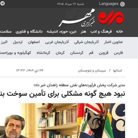
شنبه ۱۷ مرداد ۱۴۰۵
خانه
فرهنگ و ادب
هنر
دين، حوزه، انديشه
دانشگاه و فناوری
سلامت
عناوین اخبار
آذربایجان شرقی
آذربایجان غربی
اصفهان
اردبیل
البرز
فارس
قزوین
قم
کردستان
کرمان
کرمانشاه
کهگیلویه و بویراحمد
استانها
سیستان و بلوچستان
۲۴ دی ۱۴۰۲، ۱۳:۳۲
مدیر شرکت پخش فرآورده‌های نفتی منطقه زاهدان خبر داد؛
نبود هیچ گونه مشکلی برای تأمین سوخت بن