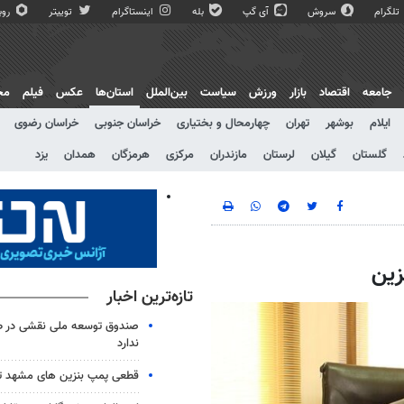
تلگرام
سروش
آی گپ
بله
اینستاگرام
توییتر
روبی
جامعه
اقتصاد
بازار
ورزش
سیاست
بین‌الملل
استان‌ها
عکس
فیلم
مج
ایلام
بوشهر
تهران
چهارمحال و بختیاری
خراسان جنوبی
خراسان رضوی
گلستان
گیلان
لرستان
مازندران
مرکزی
هرمزگان
همدان
یزد
زین
تازه‌ترین اخبار
صندوق توسعه ملی نقشی در طر
ندارد
قطعی پمپ بنزین های مشهد 