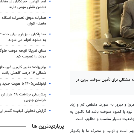
امیر الهامی: خبرنگاران در مقابل
دشمن نقش مهمی دارند
عملیات موفق تعمیرات اسکله ص
منطقه لاوان
۱۰۰ پاکبان سبزواری برای خدم
به مشهد اعزام می شوند
سنای آمریکا لایحه موقت جلوگی
دولت را تصویب کرد
براتی‌زاده: تغییر کاربری غیرمجا
شمالی ۱۴ درصد کاهش یافت
نه مشکلی برای تأمین سوخت بنزین در
اینوتکس۱۴۰۵ با هویت جدید برگزار می‌شود
پیش‌بینی برداشت
خراسان جنوبی
مروز و دیروز به صورت مقطعی کم و زیاد
گزارش تحلیلی کیفیت گندم ایر
بود یا کمبود سوخت باشد اما تاکنون به
 وضعیت بسیار مناسب و مطلوب است.
پربازدیدترین ها
م است و تولید و مصرف ما با یکدیگر