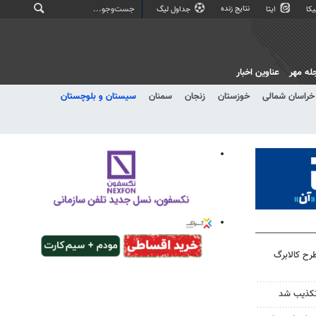
نتایج زنده
کا
ایتا
جداول لیگ
له مهر
عناوین اخبار
خراسان شمالی
خوزستان
زنجان
سمنان
سیستان و بلوچستان
ح کالابرگ
تکذیب شد