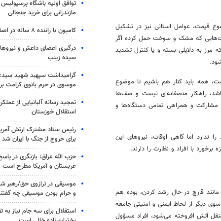
توافق اولیه باشگاه پرسپولیس 
مازندرانی برای خرید جنجالی
وع قیمت، عوامل استانی نیز در تشکیل
کامیون با راننده ۸ ساله در اصفهان توقیف شد
نت‌هایی که مشک و سوخت حمل کرده اگر
درگیری اعضای داعش و نیروهای
 مرز به دلایلی بسته و یا کنترل تشدید
سیده زینب
ود.
گرامیداشت سپهبد شهید سیدعب
ست، همه باید کنار هم باشیم تا موضوع
موسوی در حرم بانوی کرامت برگ
د، راهکار منصفانه‌ای نیست و صف‌ها
تمجید رسانه آلبانیایی از عملکر
 مشارکت و همراهی تمامی دستگاه‌ها و
استقلال خوزستان
رئیس ستاد مشترک ارتش آمریکا
ا ندارد اما گاهی اوقات، نیروهای این
برای خروج از جنگ با ایران شد
برخورد با افراد و نظارت را دارند.
حزب الله عراق: بازنگری در پاسخ
عربستان و آمریکا مطرح است
موسیقی در ترازوی حق/رهبر شهی
 مانند قارچ در حال رشد کردن، بوده هم
و حرام بودن موسیقی چه گفتن
وی دیگر از لحاظ ایمنی و امنیتی جامعه
استقلال برای سه جام نیاز به 
نقل
آتش افروخته می‌شود، افراد مسؤول
بختیاری‌زاده خالی است