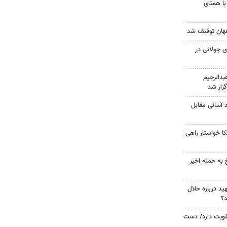
با همتای
 جولانی در
دالرحیم
زار شد
د آسانی مقابل
 خواستار راهی
 به حمله اخیر
د درباره حلال
د؟
تقویت دارد/ دست