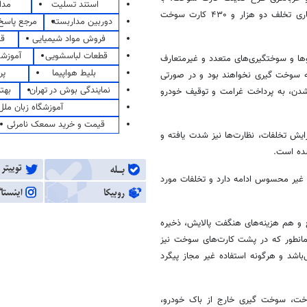
استند تسلیت
مدا
پایش انجام‌شده در جایگاه‌های سوخت و بررسی تراکنش کارت‌ها، در سال جاری تخلف دو هزار و ۴۳۰ کارت سوخت
دوربین مداربسته
مرجع پاسخ 
فروش مواد شیمیایی
قی
قطعات لباسشویی
آموزشگ
ها و سوختگیری‌های متعدد و غیرمتعارف
بلیط هواپیما
پر
 به سوخت
گیری
نخواهند بود و در صورتی
نمایندگی بوش در تهران
بهت
دن، به پرداخت غرامت و توقیف خودرو
آموزشگاه زبان ملل
قیمت و خرید سمعک نامرئی
ایش تخلفات، نظارت‌ها نیز شدت یافته و
غیر محسوس ادامه دارد و تخلفات مورد
ع و هم هزینه‌های هنگفت پالایش، ذخیره
همانطور که در پشت کارت‌های سوخت نیز
د و هرگونه استفاده غیر مجاز پیگرد
سوخت، سوخت
گیری
خارج از باک خودرو،