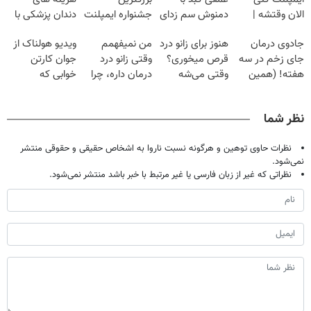
الان وقتشه |
دمنوش سم زدای
جشنواره ایمپلنت
دندان پزشکی با
فقط با ۲۵
گیاهی
تهران پر کنید ! |
پک سفید کننده
جادوی درمان
هنوز برای زانو درد
من نمیفهمم
ویدیو هولناک از
میلیون تومان!!!
فقط ۲۵ میلیون
خانگی
جای زخم در سه
قرص میخوری؟
وقتی زانو درد
جوان کارتن
هفته! (همین
وقتی می‌شه
درمان داره، چرا
خوابی که
حالا رایگان
بدون عمل
دردش رو داری
میلیاردر شد.
صحبت کنید)
درمانش کرد؟؟؟؟
تحمل میکنی؟❗
آموزش رایگان
نظر شما
نظرات حاوی توهین و هرگونه نسبت ناروا به اشخاص حقیقی و حقوقی منتشر
نمی‌شود.
نظراتی که غیر از زبان فارسی یا غیر مرتبط با خبر باشد منتشر نمی‌شود.