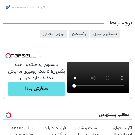
برچسب‌ها
دستگیری سارق
رفسنجان
نیروی انتظامی
تابستون رو خنک و راحت
بگذرون! تا پنکه رومیزی مه پاش
تخفیف داره بخرش
سفارش بده!
مطالب پیشنهادی
اگر میخوای
شست و شوی
فرم خود را در
پایان دغدغه
ایمپلنت کنی
عمقی کبد با
بزرگترین
هزینه های