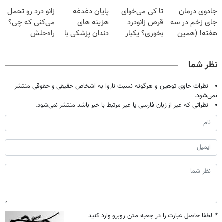
فقط با ۲۵
دردش رو داری
تهران پر کنید ! |
جلو پاته!
جادوی درمان
تا کی می‌خوای
پایان دغدغه
زانو درد رو تحمل
میلیون تومان!!!
تحمل میکنی؟❗
فقط ۲۵ میلیون
جای زخم در سه
قرص زانودرد
هزینه های
می‌کنی که چی؟
هفته! (همین
بخوری؟ یکبار
دندان پزشکی با
راه‌حلش
حالا رایگان
اصولی درمانش
پک سفید کننده
همین‌جاست!
صحبت کنید)
کن
خانگی
نظر شما
نظرات حاوی توهین و هرگونه نسبت ناروا به اشخاص حقیقی و حقوقی منتشر
نمی‌شود.
نظراتی که غیر از زبان فارسی یا غیر مرتبط با خبر باشد منتشر نمی‌شود.
*
لطفا حاصل عبارت را در جعبه متن روبرو وارد کنید