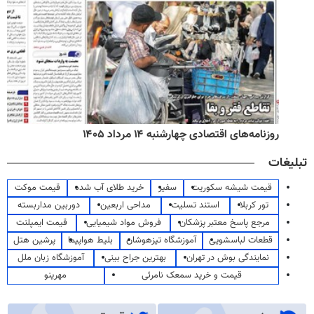
روزنامه‌های اقتصادی چهارشنبه ۱۴ مرداد ۱۴۰۵
تبلیغات
قیمت شیشه سکوریت
سفیر
خرید طلای آب شده
قیمت موکت
تور کربلا
استند تسلیت
مداحی اربعین
دوربین مداربسته
مرجع پاسخ معتبر پزشکان
فروش مواد شیمیایی
قیمت ایمپلنت
قطعات لباسشویی
آموزشگاه تیزهوشان
بلیط هواپیما
پرشین هتل
نمایندگی بوش در تهران
بهترین جراح بینی
آموزشگاه زبان ملل
قیمت و خرید سمعک نامرئی
مهرینو