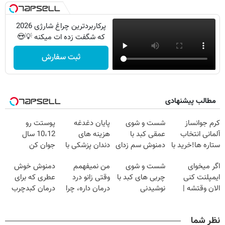
پرکاربردترین چراغ شارژی 2026
که شگفت زده ات میکنه 💡😍
ثبت سفارش
مطالب پیشنهادی
کرم جوانساز
شست و شوی
پایان دغدغه
پوستت رو
آلمانی انتخاب
عمقی کبد با
هزینه های
10،12 سال
ستاره ها!خرید با
دمنوش سم زدای
دندان پزشکی با
جوان کن
تخفیف
گیاهی
پک سفید کننده
(تخفیف تا
اگر میخوای
شست و شوی
من نمیفهمم
دمنوش خوش
خانگی
امشب)
ایمپلنت کنی
چربی های کبد با
وقتی زانو درد
عطری که برای
الان وقتشه |
نوشیدنی
درمان داره، چرا
درمان کبدچرب
فقط با ۲۵
گیاهی(55%تخفیف)
دردش رو داری
معجزه میکنه
میلیون تومان!!!
تحمل میکنی؟❗
نظر شما