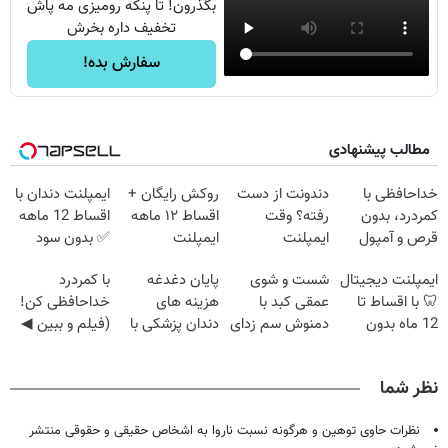
بگذرون! تا پنکه رومیزی مه پاش
تخفیف داره بخرش
سفارش بده!
مطالب پیشنهادی
خداحافظی با
دندونت از دست
روکش رایگان +
ایمپلنت دندان با
کمردرد، بدون
رفته؟ وقت
اقساط ۱۲ ماهه
اقساط 12 ماهه
قرص و آمپول
ایمپلنت
ایمپلنت
✅ بدون سود
دیجیتاله
بدون ضامن
ایمپلنت دیجیتال
شست و شوی
پایان دغدغه
با کمردرد
🦷 با اقساط تا
عمقی کبد با
هزینه های
خداحافظی کن!
12 ماه بدون
دمنوش سم زدای
دندان پزشکی با
(فیلم و ببین ◀
سود و ضامن ✅
گیاهی
پک سفید کننده
پرسش‌نامه رو
خانگی
پرکن)
نظر شما
نظرات حاوی توهین و هرگونه نسبت ناروا به اشخاص حقیقی و حقوقی منتشر