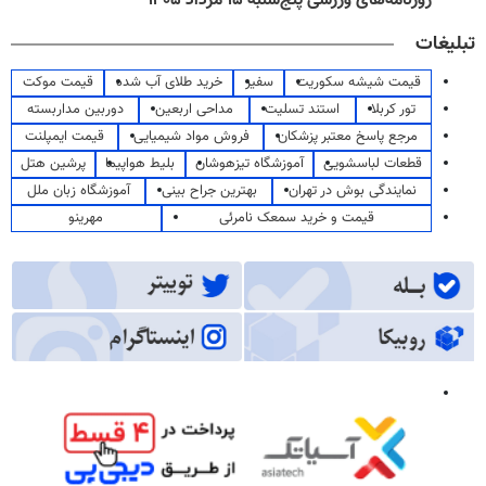
روزنامه‌های ورزشی پنج‌شنبه ۱۵ مرداد ۱۴۰۵
تبلیغات
قیمت شیشه سکوریت
سفیر
خرید طلای آب شده
قیمت موکت
تور کربلا
استند تسلیت
مداحی اربعین
دوربین مداربسته
مرجع پاسخ معتبر پزشکان
فروش مواد شیمیایی
قیمت ایمپلنت
قطعات لباسشویی
آموزشگاه تیزهوشان
بلیط هواپیما
پرشین هتل
نمایندگی بوش در تهران
بهترین جراح بینی
آموزشگاه زبان ملل
قیمت و خرید سمعک نامرئی
مهرینو