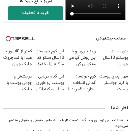
امروز حراج خورد!🔥
خرید با تخفیف
مطالب پیشنهادی
بدون سوزن
روند پیری رو با
این کرم جوانساز
کمتر از 40 روز تا
پوستتو 10سال
این روش گیاهی
10سال سنتو کم
عید! با ضدچروک
جوون
معکوس کن
میکنه (با تخفیف
جلبک جوان
کن50%تخفیف
ویژه)
شو40%تخفیف
مهار پیری پوست
کرم جوانساز
این گیاه دریایی
درخشش و
پاییزی
با کرم جوانساز
آلمانی انتخاب
پوستت رو طوری
جوانی پوست با
پوست
ستاره ها!خرید با
صاف میکنه انگار
جلبک
آلمانی(تخفیف
تخفیف
20سال جوون
اسپیرولینا! خرید
ویژه تا امشب)
شدی🔥
محصول با
نظر شما
تخفیف ویژه
نظرات حاوی توهین و هرگونه نسبت ناروا به اشخاص حقیقی و حقوقی منتشر
نمی‌شود.