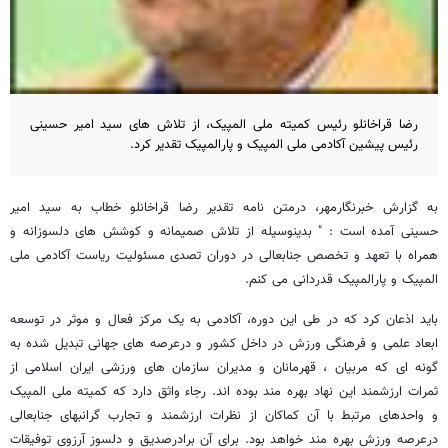
رضا قراخانلو رئیس کمیته ملی المپیک، از تلاش های سید امیر حسینی
رئیس پیشین آکادمی ملی المپیک و پارالمپیک تقدیر کرد.
به گزارش خبرنگارمهر، درمتن نامه تقدیر رضا قراخانلو خطاب به سید امیر
حسینی آمده است : " بدینوسیله از تلاش صمیمانه و کوشش های دلسوزانه و
همراه با تعهد و تخصص جنابعالی در دوران تصدی مسئولیت ریاست آکادمی ملی
المپیک و پارالمپیک قدردانی می کنم.
باید اذعان کرد که در طی این دوره، آکادمی به یک مرکز فعال و موثر در توسعه
ابعاد علمی و فرهنگی ورزش در داخل کشور و درعرصه های جهانی تبدیل شده به
گونه ای که مربیان ، قهرمانان و مدیران سازمان های ورزشی ایران اسلامی از
ثمرات ارزشمند این نهاد بهره مند بوده اند. رجاء واثق دارد که کمیته ملی المپیک
و واحدهای مرتبط با آن کماکان از نظرات ارزشمند و تجارب گرانبهای جنابعالی
درعرصه ورزش بهره مند خواهد بود. برای آن برادرصدیق و دلسوز آرزوی توفیقات