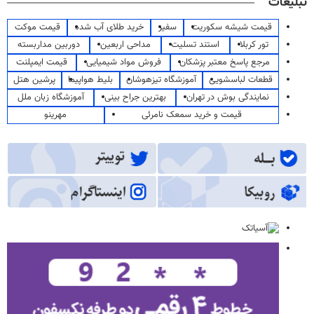
تبلیغات
قیمت شیشه سکوریت
سفیر
خرید طلای آب شده
قیمت موکت
تور کربلا
استند تسلیت
مداحی اربعین
دوربین مداربسته
مرجع پاسخ معتبر پزشکان
فروش مواد شیمیایی
قیمت ایمپلنت
قطعات لباسشویی
آموزشگاه تیزهوشان
بلیط هواپیما
پرشین هتل
نمایندگی بوش در تهران
بهترین جراح بینی
آموزشگاه زبان ملل
قیمت و خرید سمعک نامرئی
مهرینو