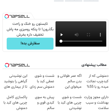
تابستون رو خنک و راحت
بگذرون! تا پنکه رومیزی مه پاش
تخفیف داره بخرش
سفارش بده!
مطالب پیشنهادی
دمنوشی که از
اگه عمر طولانی و
شست و شوی
این نوشیدنی
کبدچرب نجاتت
بدن سالم
عمقی کبد با
گیاهی را بنوشید
میده رو با 55%
میخوای این
دمنوش سم زدای
تا از بیماری های
تخفیف بخر!
نوشیدنی رو با
گیاهی
کبد پیشگیری
دارای مجوز وزارت
شست و شوی
پیش به سوی
پاکسازی کامل
تخفیف بخر
کنید
بهداشت و سیب
چربی های کبد با
کبدی قوی و
چربی های کبد با
سلامت
نوشیدنی
سالم
دمنوش