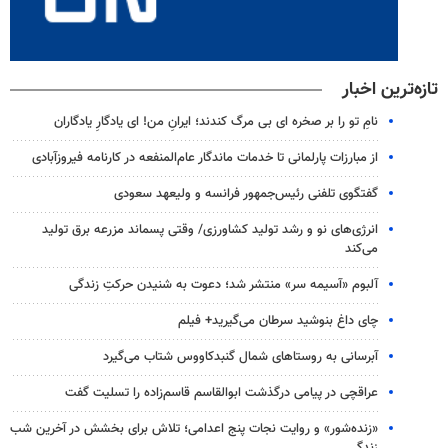
تازه‌ترین اخبار
نامِ تو را بر صخره ای بی مرگ کندند؛ ایرانِ من! ای یادگارِ یادگاران
از مبارزات پارلمانی تا خدمات ماندگار عام‌المنفعه در کارنامه فیروزآبادی
گفتگوی تلفنی رئیس‌جمهور فرانسه و ولیعهد سعودی
انرژی‌های نو و رشد تولید کشاورزی/ وقتی پسماند مزرعه‌ برق تولید
می‌کند
آلبوم «آسیمه سر» منتشر شد؛ دعوت به شنیدن حرکتِ زندگی
چای داغ بنوشید سرطان می‌گیرید+ فیلم
آبرسانی به روستاهای شمال گنبدکاووس شتاب می‌گیرد
عراقچی در پیامی درگذشت ابوالقاسم قاسم‌زاده را تسلیت گفت
«زنده‌شور» و روایت نجات پنج اعدامی؛ تلاش برای بخشش در آخرین شب
زندگی