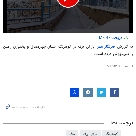
0
دریافت
47 MB
seconds
of
به گزارش
خبرنگار مهر
، بارش برف در کوهرنگ استان چهارمحال و بختیاری زمین
1
را سپیدپوش کرده است.
minute,
42
seconds
کد مطلب
6332818
برچسب‌ها
کوهرنگ
بارش برف
برف