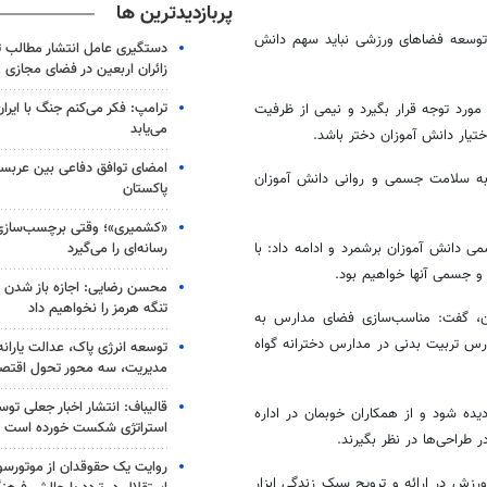
پربازدیدترین ها
توسعه فضاهای ورزشی نباید سهم دانش
دستگیری عامل انتشار مطالب تو
زائران اربعین در فضای مجازی
ترامپ: فکر می‌کنم جنگ با ایران
مورد توجه قرار بگیرد و نیمی از ظرفیت
می‌یابد
تیار دانش آموزان دختر باشد.
امضای توافق دفاعی بین عربستا
به سلامت جسمی و روانی دانش آموزان
پاکستان
«کشمیری»؛ وقتی برچسب‌سازی
رسانه‌ای را می‌گیرد
دانش آموزان برشمرد و ادامه داد: با
 جسمی آنها خواهیم بود.
محسن رضایی: اجازه باز شدن 
تنگه هرمز را نخواهیم داد
ان، گفت: مناسب‌سازی فضای مدارس به
رس تربیت بدنی در مدارس دخترانه گواه
توسعه انرژی پاک، عدالت یارانه
مدیریت، سه محور تحول اقتص
قالیباف: انتشار اخبار جعلی تو
ده شود و از همکاران خوبمان در اداره
استراتژی شکست خورده است
 طراحی‌ها در نظر بگیرند.
روایت یک حقوقدان از موتورسوا
زش در ارائه و ترویج سبک زندگی ابزار