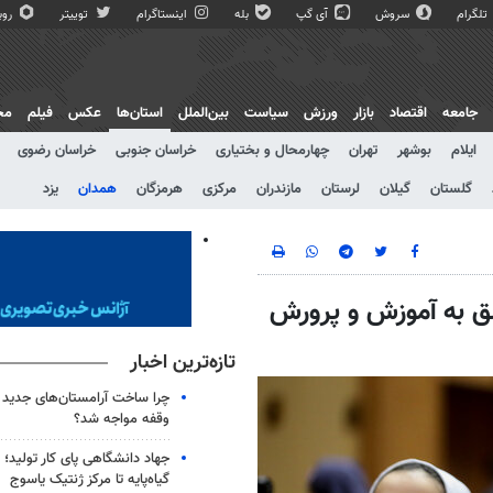
تلگرام
سروش
آی گپ
بله
اینستاگرام
توییتر
روبی
جامعه
اقتصاد
بازار
ورزش
سیاست
بین‌الملل
استان‌ها
عکس
فیلم
مج
ایلام
بوشهر
تهران
چهارمحال و بختیاری
خراسان جنوبی
خراسان رضوی
گلستان
گیلان
لرستان
مازندران
مرکزی
هرمزگان
همدان
یزد
لق به آموزش و پرورش
تازه‌ترین اخبار
چرا ساخت آرامستان‌های جدید ت
وقفه مواجه شد؟
جهاد دانشگاهی پای کار تولید؛ از
گیاه‌پایه تا مرکز ژنتیک یاسوج