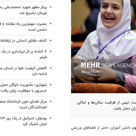
پیکر مطهر شهید «محمدعلی رحیم
اورمان تشییع شد
بصیرت مهم‌ترین راه مقابله با 
دشمن است
کشف بقایای انسانی در ارتفاعا
۷ کشته بر اثر تیراندازی در یک
فیلم
کاهش کیفیت هوا در استان مرک
ادامه دارد
شهبازی: مأموریت ناوگان حمل‌و
خسروی با موفقیت پایان یافت
مرکز اهدای خون کرمانشاه جمعه
: نیمی از ظرفیت سالن‌ها و اماکن
اهداکنندگان است
ان دختر باشد.
ی
لبنان شلیک کرد
سهم دانش آموزان دختر از فضاهای ورزشی