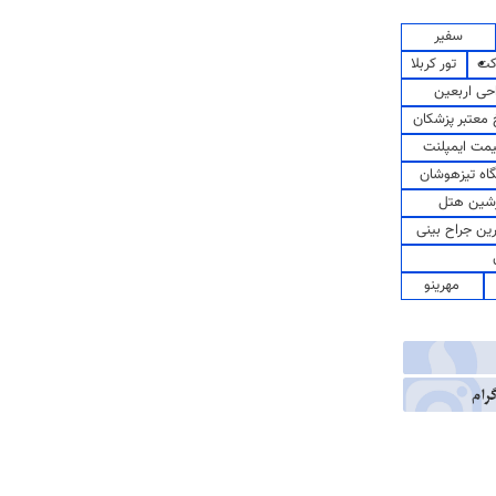
سفیر
کت
تور کربلا
حی اربعین
معتبر پزشکان
مت ایمپلنت
اه تیزهوشان
شین هتل
رین جراح بینی
مهرینو