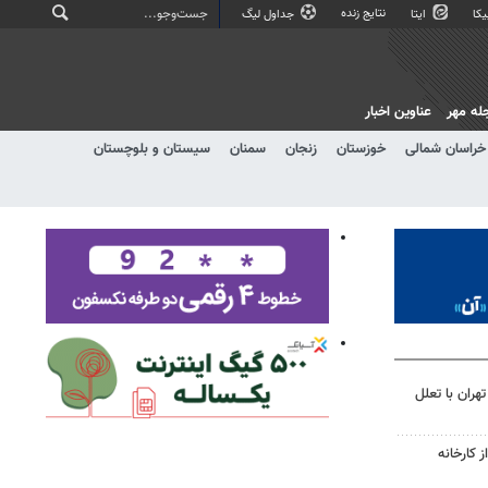
نتایج زنده
کا
ایتا
جداول لیگ
له مهر
عناوین اخبار
خراسان شمالی
خوزستان
زنجان
سمنان
سیستان و بلوچستان
هران با تعلل
 کارخانه