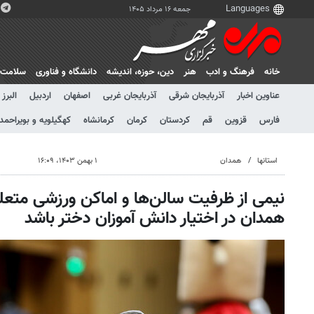
جمعه ۱۶ مرداد ۱۴۰۵
خانه
فرهنگ و ادب
هنر
دين، حوزه، انديشه
دانشگاه و فناوری
سلامت
عناوین اخبار
آذربایجان شرقی
آذربایجان غربی
اصفهان
اردبیل
البرز
فارس
قزوین
قم
کردستان
کرمان
کرمانشاه
کهگیلویه و بویراحمد
استانها
همدان
۱ بهمن ۱۴۰۳، ۱۶:۰۹
نیمی از ظرفیت سالن‌ها و اماکن ورزشی متع
همدان در اختیار دانش آموزان دختر باشد