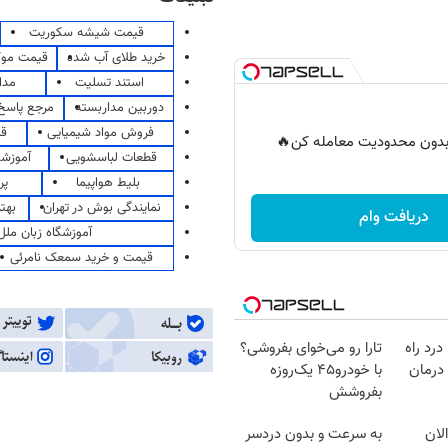
قیمت شیشه سکوریت
خرید طلای آب شده
قیمت مو
استند تسلیت
مدا
دوربین مداربسته
مرجع پاسخ 
فروش مواد شیمیایی
قی
ر بدون محدودیت معامله کن🔥
قطعات لباسشویی
آموزشگ
بلیط هواپیما
پر
نمایندگی بوش در تهران
بهت
دریافت وام
آموزشگاه زبان ملل
قیمت و خرید سمعک نامرئی
درد راه
تارا رو می‌خوای بفروشی؟
درمان
با خودرو۴۵ یک‌روزه
بفروشش
لان
به سرعت و بدون دردسر