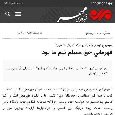
جمعه ۱۶ مرداد ۱۴۰۵
ورزش
سایر ورزشها
۱۷ اسفند ۱۳۸۲، ۱۰:۳۰
سرمربي تيم جودو پاس درگفت وگو با" مهر":
قهرماني حق مسلم تيم ما بود
باجذب بهترين نفرات و ساختن تيمي يكدست و قدرتمند عنوان قهرماني را
تصاحب كرديم.
ناصرقراگوزلو سرمربي تيم پاس تهران كه عصرجمعه عنوان قهرماني ليگ را تصاحب
كرد، با بيان اين مطلب به خبرنگار" مهر" گفت: ما با انگيزه قهرماني ليگ را آغاز
كرديم وتوانستيم به خواسته خود برسيم، چرا كه سرمايه گذاري خوب باشگاه پاس
وجذب نفرات زبده درليگ اين امكان را دراختيارما قرارداد بهترين تيم را
دراختيارداشته باشيم.