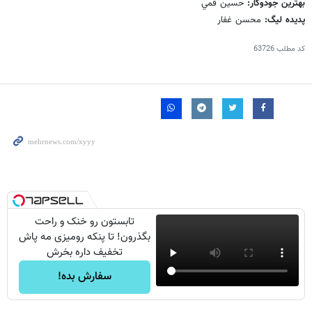
بهترين جودوكار:
حسين قمي
پديده ليگ:
محسن غفار
کد مطلب
63726
تابستون رو خنک و راحت
بگذرون! تا پنکه رومیزی مه پاش
تخفیف داره بخرش
سفارش بده!