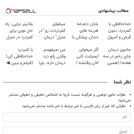
مطالب پیشنهادی
خداحافظی با
پایان دغدغه
میخوای
پلاتینر تراپی: راه
کمردرد، بدون
هزینه های
کمردردت رو "در
حل نوین برای
قرص و آمپول
دندان پزشکی با
منزل" درمان
کمردرد در منزل
پک سفید کننده
کنی؟ (◂فیلم +
شما
جادوی درمان
اگر میخوای
من نمیفهمم
با کمردرد
خانگی
◂پرسش‌نامه)
جای زخم در سه
ایمپلنت کنی
وقتی زانو درد
خداحافظی کن!
هفته! (همین
الان وقتشه |
درمان داره، چرا
(فیلم و ببین ◀
حالا رایگان
فقط با ۲۵
دردش رو داری
پرسش‌نامه رو
صحبت کنید)
میلیون تومان!!!
تحمل میکنی؟❗
پرکن)
نظر شما
نظرات حاوی توهین و هرگونه نسبت ناروا به اشخاص حقیقی و حقوقی منتشر
نمی‌شود.
نظراتی که غیر از زبان فارسی یا غیر مرتبط با خبر باشد منتشر نمی‌شود.