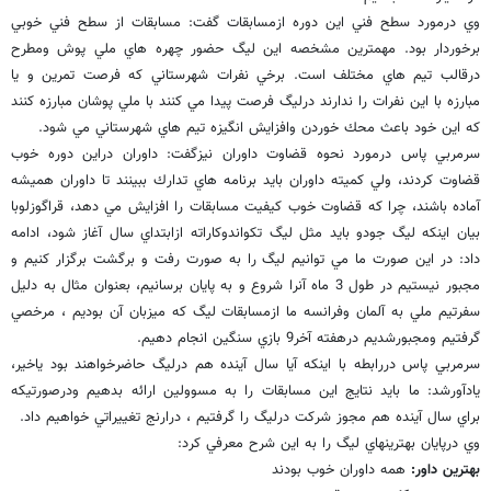
وي درمورد سطح فني اين دوره ازمسابقات گفت: مسابقات از سطح فني خوبي
برخوردار بود. مهمترين مشخصه اين ليگ حضور چهره هاي ملي پوش ومطرح
درقالب تيم هاي مختلف است. برخي نفرات شهرستاني كه فرصت تمرين و يا
مبارزه با اين نفرات را ندارند درليگ فرصت پيدا مي كنند با ملي پوشان مبارزه كنند
كه اين خود باعث محك خوردن وافزايش انگيزه تيم هاي شهرستاني مي شود.
سرمربي پاس درمورد نحوه قضاوت داوران نيزگفت: داوران دراين دوره خوب
قضاوت كردند، ولي كميته داوران بايد برنامه هاي تدارك ببينند تا داوران هميشه
آماده باشند، چرا كه قضاوت خوب كيفيت مسابقات را افزايش مي دهد، قراگوزلوبا
بيان اينكه ليگ جودو بايد مثل ليگ تكواندوكاراته ازابتداي سال آغاز شود، ادامه
داد: در اين صورت ما مي توانيم ليگ را به صورت رفت و برگشت برگزار كنيم و
مجبور نيستيم در طول 3 ماه آنرا شروع و به پايان برسانيم، بعنوان مثال به دليل
سفرتيم ملي به آلمان وفرانسه ما ازمسابقات ليگ كه ميزبان آن بوديم ، مرخصي
گرفتيم ومجبورشديم درهفته آخر9 بازي سنگين انجام دهيم.
سرمربي پاس دررابطه با اينكه آيا سال آينده هم درليگ حاضرخواهند بود ياخير،
يادآورشد: ما بايد نتايج اين مسابقات را به مسوولين ارائه بدهيم ودرصورتيكه
براي سال آينده هم مجوز شركت درليگ را گرفتيم ، درارنج تغييراتي خواهيم داد.
وي درپايان بهترينهاي ليگ را به اين شرح معرفي كرد:
بهترين داور:
همه داوران خوب بودند