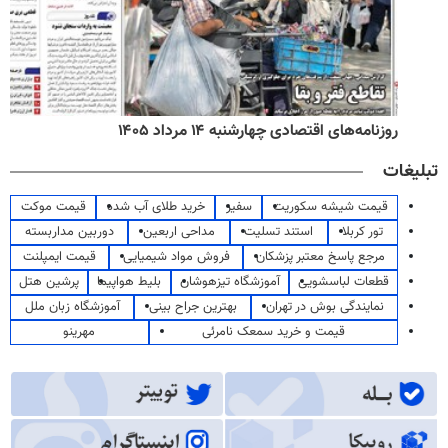
روزنامه‌های اقتصادی چهارشنبه ۱۴ مرداد ۱۴۰۵
تبلیغات
قیمت شیشه سکوریت
سفیر
خرید طلای آب شده
قیمت موکت
تور کربلا
استند تسلیت
مداحی اربعین
دوربین مداربسته
مرجع پاسخ معتبر پزشکان
فروش مواد شیمیایی
قیمت ایمپلنت
قطعات لباسشویی
آموزشگاه تیزهوشان
بلیط هواپیما
پرشین هتل
نمایندگی بوش در تهران
بهترین جراح بینی
آموزشگاه زبان ملل
قیمت و خرید سمعک نامرئی
مهرینو