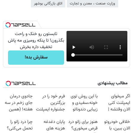
وزارت صنعت ، معدن و تجارت
اتاق بازرگانی بوشهر
تابستون رو خنک و راحت
بگذرون! تا پنکه رومیزی مه پاش
تخفیف داره بخرش
سفارش بده!
مطالب پیشنهادی
اگر میخوای
با این روش توی
فرم خود را در
جادوی درمان
ایمپلنت کنی
خونه،سفیدی و
بزرگترین
جای زخم در سه
الان وقتشه |
زیبایی دندوناتو
جشنواره ایمپلنت
هفته! (همین
فقط با ۲۵
برگردون
تهران پر کنید ! |
حالا رایگان
خلافی خودروتو
هنوز برای زانو درد
پایان دغدغه
چرا درد زانو را
میلیون تومان!!!
(40%off)
فقط ۲۵ میلیون
صحبت کنید)
الان ببین، با
قرص میخوری؟
هزینه های
تحمل می‌کنی؟