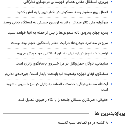
پیروزی استقلال مقابل همنام خوزستانی در دیداری تدارکاتی
اتصال برق سشوار واحد مسکونی در لک‌لر تبریز را به آتش کشید
سوگواره ملی تئاتر میدانی و تعزیه اربعین حسینی به ایستگاه پایانی رسید
یمن: جهان به‌زودی ناله سعودی‌ها را پس از حمله به آنها خواهد شنید
تبریز در محاصره خودروها؛ ظرفیت معابر پاسخگوی حجم تردد نیست
ترامپ: همه چیز درباره ایران به طور استثنایی خوب پیش می‌رود
سلیمانی: ناوگان حمل‌ونقل در مرز خسروی پاسخگوی زائران است
سخنگوی آبفای تهران: وضعیت آب پایتخت پایدار است/ جیره‌بندی نداریم
آیت‌الله محمدی‌عراقی: خدمت خالصانه به زائران در مرز خسروی مشهود
است
حفیظی: خبرنگاران مسائل جامعه را با نگاه راهبردی تحلیل کنند
پربازدیدترین ها
۸ کشته در دو تصادف شب گذشته