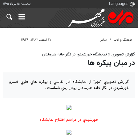
پنجشنبه ۱۵ مرداد ۱۴۰۵
فرهنگ و ادب
سایر
۱۷ اسفند ۱۳۸۲، ۱۴:۲۹
گزارش تصويري از نمايشگاه خورشيدي در نگار خانه هنرمندان
در ميان پيكره ها
گزارش تصويري "مهر" از نمايشگاه آثار نقاشي و پيكره هاي فلزي خسرو
خورشيدي در نگار خانه هنرمندان پيش روي شماست .
خورشيدي در مراسم افتتاح نمايشگاه