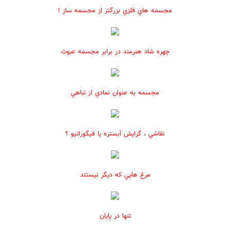
مجسمه هاي فلزي بزرگتر از مجسمه ساز !
چهره شاد هنرمند در برابر مجسمه عبوث
مجسمه به عنوان نمادي از تباهي
نقاشي ، گرايش آبستره يا فيگوراتيو ؟
مرغ هايي كه ديگر نيستند
تنها در پايان