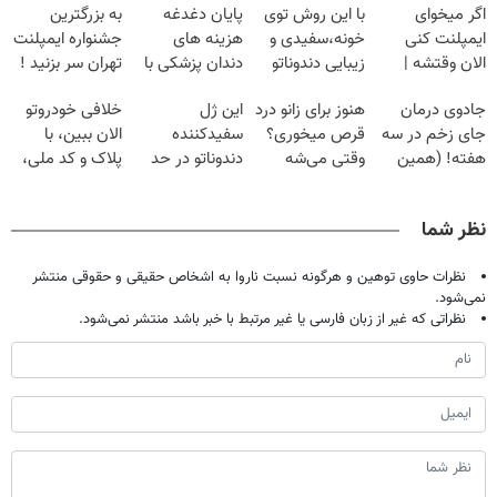
اگر میخوای
با این روش توی
پایان دغدغه
به بزرگترین
ایمپلنت کنی
خونه،سفیدی و
هزینه های
جشنواره ایمپلنت
الان وقتشه |
زیبایی دندوناتو
دندان پزشکی با
تهران سر بزنید !
فقط با ۲۵
برگردون
پک سفید کننده
| فقط ۲۵
جادوی درمان
هنوز برای زانو درد
این ژل
خلافی خودروتو
میلیون تومان!!!
(40%off)
خانگی
میلیون !
جای زخم در سه
قرص میخوری؟
سفیدکننده
الان ببین، با
هفته! (همین
وقتی می‌شه
دندوناتو در حد
پلاک و کد ملی،
حالا رایگان
بدون عمل
لمینت سفید
بدون نیاز به
صحبت کنید)
درمانش کرد؟؟؟؟
میکنه
مراجعه حضوری
نظر شما
(40%تخفیف)
نظرات حاوی توهین و هرگونه نسبت ناروا به اشخاص حقیقی و حقوقی منتشر
نمی‌شود.
نظراتی که غیر از زبان فارسی یا غیر مرتبط با خبر باشد منتشر نمی‌شود.