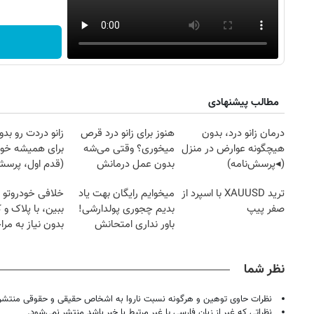
مطالب پیشنهادی
درمان زانو درد، بدون
هنوز برای زانو درد قرص
زانو دردت رو ب
هیچگونه عوارض در منزل
میخوری؟ وقتی می‌شه
برای همیشه خو
(◂پرسش‌نامه)
بدون عمل درمانش
(قدم اول، پرسش‌
کرد؟؟؟؟
ترید XAUUSD با اسپرد از
میخوایم رایگان بهت یاد
خلافی خودروتو ا
صفر پیپ
بدیم چجوری پولدارشی!
ببین، با پلاک و 
باور نداری امتحانش
بدون نیاز به مرا
مجانیه
حضوری
نظر شما
نظرات حاوی توهین و هرگونه نسبت ناروا به اشخاص حقیقی و حقوقی منتشر 
نظراتی که غیر از زبان فارسی یا غیر مرتبط با خبر باشد منتشر نمی‌شود.