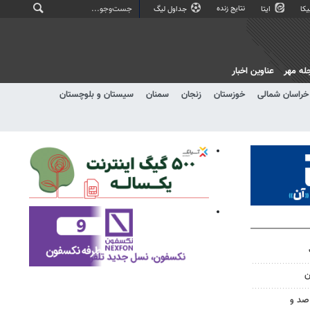
نتایج زنده
کا
ایتا
جداول لیگ
له مهر
عناوین اخبار
خراسان شمالی
خوزستان
زنجان
سمنان
سیستان و بلوچستان
ن
صد و