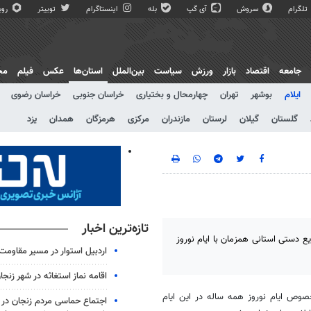
تلگرام
سروش
آی گپ
بله
اینستاگرام
توییتر
روبی
جامعه
اقتصاد
بازار
ورزش
سیاست
بین‌الملل
استان‌ها
عکس
فیلم
مج
ایلام
بوشهر
تهران
چهارمحال و بختیاری
خراسان جنوبی
خراسان رضوی
گلستان
گیلان
لرستان
مازندران
مرکزی
هرمزگان
همدان
یزد
تازه‌ترین اخبار
ع دستی استانی همزمان با ایام نوروز
اردبیل استوار در مسیر مقاومت
اقامه نماز استغاثه در شهر زنجا
صوص ایام نوروز همه ساله در این ایام
اجتماع حماسی مردم زنجان در 