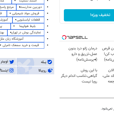
استند تسلیت
مدا
دوربین مداربسته
مرجع پاسخ 
فروش مواد شیمیایی
قی
تخفیف ویژه!
قطعات لباسشویی
آموزشگ
بلیط هواپیما
پر
نمایندگی بوش در تهران
بهت
آموزشگاه زبان ملل
قیمت و خرید سمعک نامرئی
دون قرص
درمان زانو درد بدون
ب کن!
عمل،تزریق و دارو
نامه)
(◂پرسش‌نامه)
لان
با این روش
کد ملی،
گیاهی،تناسب اندام دیگر
جعه
رویا نیست
نمی‌شود.