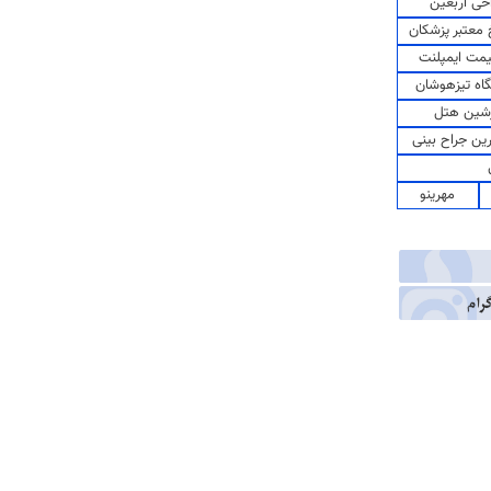
حی اربعین
معتبر پزشکان
مت ایمپلنت
اه تیزهوشان
شین هتل
رین جراح بینی
مهرینو