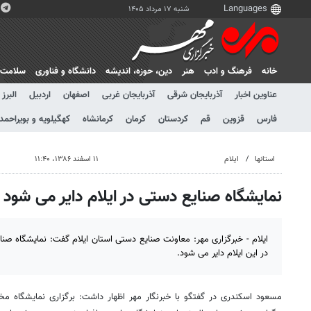
شنبه ۱۷ مرداد ۱۴۰۵
خانه
فرهنگ و ادب
هنر
دين، حوزه، انديشه
دانشگاه و فناوری
سلامت
عناوین اخبار
آذربایجان شرقی
آذربایجان غربی
اصفهان
اردبیل
البرز
فارس
قزوین
قم
کردستان
کرمان
کرمانشاه
کهگیلویه و بویراحمد
استانها
ایلام
۱۱ اسفند ۱۳۸۶، ۱۱:۴۰
نمایشگاه صنایع دستی در ایلام دایر می شود
ایلام - خبرگزاری مهر: معاونت صنایع دستی استان ایلام گفت: نمایشگاه صنای
در این ایلام دایر می شود.
مسعود اسکندری در گفتگو با خبرنگار مهر اظهار داشت: برگزاری نمایشگاه مخ