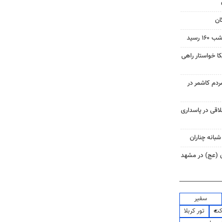
ان
 رسید
 خواستار راهی
م کاشمر در
اقی در پاسداری
شبانه چناران
ان (عج) در مشهد
سفیر
کت
تور کربلا