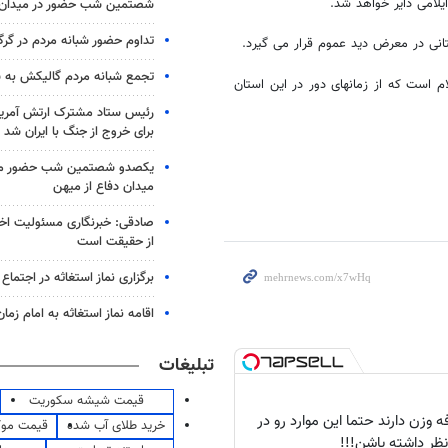
یلامی دایر خواهد شد.
شصتمین شب حضور در میدان
تداوم حضور شبانه مردم در گرگ
انی در معرض دید عموم قرار می گیرد.
تجمع شبانه مردم گالیکش به شب ۱۶۰
م است که از زمانهای دور در این استان
رئیس ستاد مشترک ارتش آمریکا
برای خروج از جنگ با ایران شد
یکصدو شصتمین شب حضور مرد
میدان دفاع از میهن
صادقی: خبرنگاری مسئولیت اخل
از حقیقت است
برگزاری نماز استغاثه در اجتماع 
اقامه نماز استغاثه به امام زم
تبلیغات
قیمت شیشه سکوریت
 وزن دارند حتما این موارد رو در
خرید طلای آب شده
قیمت مو
نظر داشته باشن!!!