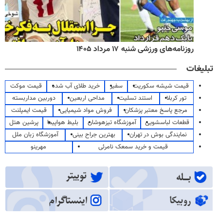
روزنامه‌های ورزشی شنبه ۱۷ مرداد ۱۴۰۵
تبلیغات
قیمت شیشه سکوریت
سفیر
خرید طلای آب شده
قیمت موکت
تور کربلا
استند تسلیت
مداحی اربعین
دوربین مداربسته
مرجع پاسخ معتبر پزشکان
فروش مواد شیمیایی
قیمت ایمپلنت
قطعات لباسشویی
آموزشگاه تیزهوشان
بلیط هواپیما
پرشین هتل
نمایندگی بوش در تهران
بهترین جراح بینی
آموزشگاه زبان ملل
قیمت و خرید سمعک نامرئی
مهرینو