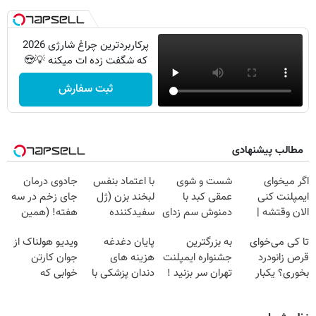
پرکاربردترین چراغ شارژی 2026
که شگفت زده ات میکنه 💡😍
ثبت سفارش
مطالب پیشنهادی
اگر میخوای
شست و شوی
با اعتماد بنفس
جادوی درمان
ایمپلنت کنی
عمقی کبد با
لبخند بزن (ژل
جای زخم در سه
الان وقتشه |
دمنوش سم زدای
سفیدکننده
هفته! (همین
فقط با ۲۵
گیاهی
دندان40%تخفیف)
حالا رایگان
تا کی می‌خوای
به بزرگترین
پایان دغدغه
ویدیو هولناک از
میلیون تومان!!!
صحبت کنید)
قرص زانودرد
جشنواره ایمپلنت
هزینه های
جوان کارتن
بخوری؟ یکبار
تهران سر بزنید !
دندان پزشکی با
خوابی که
اصولی درمانش
| فقط ۲۵
پک سفید کننده
میلیاردر شد.
کن
میلیون !
خانگی
آموزش رایگان