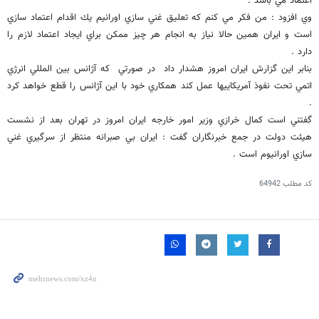
اعتماد مي باشد .
وي افزود : من فكر مي كنم كه تعليق غني سازي اورانيم يك اقدام اعتماد سازي
است و ايران همين حالا نياز به انجام هر چيز ممكن براي ايجاد اعتماد لازم را
دارد .
بنابر اين گزارش ايران امروز هشدار داد در صورتي كه آژانس بين المللي انرژي
اتمي تحت نفوذ آمريكاييها عمل كند همكاري خود با اين آژانس را قطع خواهد كرد
.
گفتني است كمال خرازي وزير امور خارجه ايران امروز در تهران بعد از نشست
هيئت دولت در جمع خبرنگاران گفت : ايران بي صبرانه منتظر از سرگيري غني
سازي اورانيوم است .
کد مطلب
64942