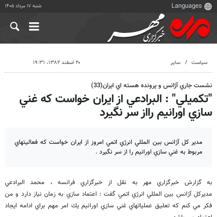
شنبه ۱۷ مرداد ۱۴۰۵
سیاست
سایر
۲۰ اسفند ۱۳۸۲، ۱۹:۳۱
نشست جاري آژانس و پرونده هسته اي ايران(33)
"تكميلي" : البرادعي از ايران خواست كه غني
سازي اورانيم رااز سر نگيرد
مدير كل آژانس بين المللي انرژي اتمي امروز از ايران خواست كه فعاليتهاي
مربوط به غني سازي اورانيم را از سر نگيرد .
به گزارش خبرگزاري مهر به نقل از خبرگزاري فرانسه ، محمد البرادعي
مديركل آژانس بين المللي انرژي اتمي گفت : اعتماد سازي به زمان نياز دارد و من
فكر مي كنم كه تعليق عملياتهاي غني سازي اورانيم يك امر مهم براي ادامه ايجاد