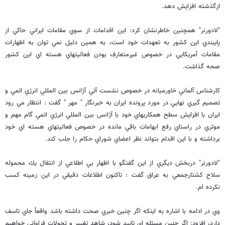
ازگذشته افزايش دهد.
"لادورنر" همچنين خاطرنشان كرد: اين اقدامات از سوي مقامات ايراني حاكي از
پايبندي اين كشور به تعهدات خود است، به همين دليل نمي توان به اظهارات
مقامات آمريكايي در خصوص غيرمتعارف بودن فعاليتهاي هسته اي اين كشور
صحه گذاشت.
كارشناس آلماني خاورميانه در خصوص نشست آتي آژانس بين المللي انرژي اتمي و
تصميم گيري نهايي در مورد پرونده ايران به خبرنگار " مهر " گفت : انتظار مي رود
ايران با افزايش سطح همكاريهاي خود با آژانس بين المللي انرژي اتمي گام مهم و
موثري در راستاي رفع ابهامات باقي مانده در خصوص فعاليتهاي هسته اي خود
برداشته و با اين اقدام بتواند نظر اعضاي شوراي حكام را جلب كند.
"لادورنر" دربخش ديگري از اين گفتگو با اظهار بي اطلاعي از انتقال يك محموله
سلاح كشتارجمعي به عراق گفت : تاكنون اطلاعات دقيقي در اين زمينه كسب
نكرده ام.
وي در ادامه با اشاره به اينكه اگر چنين خبري صحت داشته باشد واقعاً جاي تاسف
دارد، افزود: اگر چنين مسئله اي تاييد شود، شاهد تغيير و تحولات فراواني خواهيم