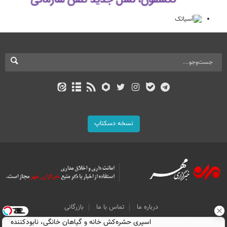
نسخه دسکتاپ
درباره ما
تماس با ما
بازرگانی
اسپری حشره‌کش خانه و گیاهان خانگی، نابودکننده
All Content by Mehr News Agency is licensed under a Creative Commons