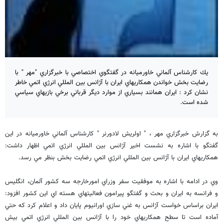
يك كارشناس آلماني خاورميانه در گفتگوي اختصاصي با خبرگزاري "مهر " با
رضايت بخش خواندن همكاريهاي ايران با آژانس بين المللي انرژي اتمي خاطر
نشان كرد : ايران همانند بسياري از موارد ديگر قرباني برخي بازيهاي سياسي
شده است.
به گزارش خبرگزاري مهر ، " اولريش لادورنر " كارشناس آلماني خاورميانه در اين
گفتگو با اشاره به نشست اخير آژانس بين المللي انرژي اتمي اظهار داشت:
همكاريهاي ايران با آژانس بين المللي انرژي اتمي رضايت بخش بنظر مي رسد.
وي در ادامه با اشاره به موفقيت سفر وزراي امورخارجه سه كشور آلمان، انگليس
و فرانسه به ايران و بحث و گفتگو پيرامون فعاليتهاي هسته اي اين كشور افزود:
ايران براساس خواست آژانس به غني سازي اورانيوم پايان داد و اعلام كرد كه حتي
آماده است تا سطح همكاريهاي خود را با آژانس بين المللي انرژي اتمي بيش