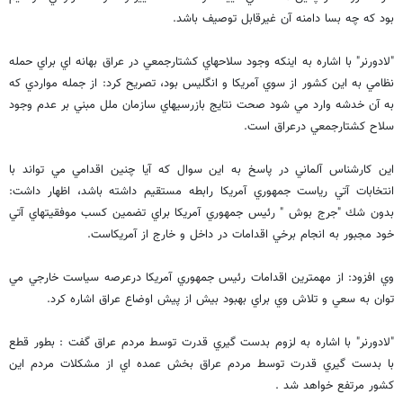
بود كه چه بسا دامنه آن غيرقابل توصيف باشد.
"لادورنر" با اشاره به اينكه وجود سلاحهاي كشتارجمعي در عراق بهانه اي براي حمله
نظامي به اين كشور از سوي آمريكا و انگليس بود، تصريح كرد: از جمله مواردي كه
به آن خدشه وارد مي شود صحت نتايج بازرسيهاي سازمان ملل مبني بر عدم وجود
سلاح كشتارجمعي درعراق است.
اين كارشناس آلماني در پاسخ به اين سوال كه آيا چنين اقدامي مي تواند با
انتخابات آتي رياست جمهوري آمريكا رابطه مستقيم داشته باشد، اظهار داشت:
بدون شك "جرج بوش " رئيس جمهوري آمريكا براي تضمين كسب موفقيتهاي آتي
خود مجبور به انجام برخي اقدامات در داخل و خارج از آمريكاست.
وي افزود: از مهمترين اقدامات رئيس جمهوري آمريكا درعرصه سياست خارجي مي
توان به سعي و تلاش وي براي بهبود بيش از پيش اوضاع عراق اشاره كرد.
"لادورنر" با اشاره به لزوم بدست گيري قدرت توسط مردم عراق گفت : بطور قطع
با بدست گيري قدرت توسط مردم عراق بخش عمده اي از مشكلات مردم اين
كشور مرتفع خواهد شد .