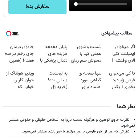
سفارش بده!
مطالب پیشنهادی
اگر میخوای
شست و شوی
پایان دغدغه
جادوی درمان
ایمپلنت کنی
عمقی کبد با
هزینه های
جای زخم در سه
الان وقتشه |
دمنوش سم زدای
دندان پزشکی با
هفته! (همین
فقط با ۲۵
گیاهی
پک سفید کننده
حالا رایگان
تا کی می‌خوای
تنها نسخه ی
به لبخندت
ویدیو هولناک از
میلیون تومان!!!
خانگی
صحبت کنید)
قرص زانودرد
گیاهی مورد
زیبایی بده!
جوان کارتن
بخوری؟ یکبار
اعتماد برای
(خرید ژل
خوابی که
اصولی درمانش
تصفیه کبد(دارای
سفیدکننده
میلیاردر شد.
کن
سیب سلامت)
دندان
آموزش رایگان
نظر شما
با40%تخفیف)
نظرات حاوی توهین و هرگونه نسبت ناروا به اشخاص حقیقی و حقوقی منتشر
نمی‌شود.
نظراتی که غیر از زبان فارسی یا غیر مرتبط با خبر باشد منتشر نمی‌شود.