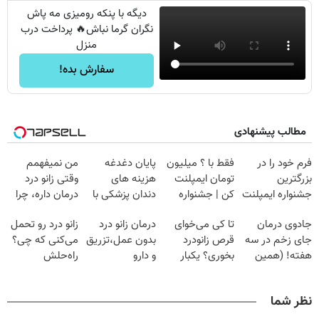
دیگه با پنکه رومیزی مه پاش
نگران گرما نباش🔥 پرداخت درب
منزل
سفارش بده!
مطالب پیشنهادی
فرم خود را در
فقط با ؟ میلیون
پایان دغدغه
من نمیفهمم
بزرگترین
تومان ایمپلنت
هزینه های
وقتی زانو درد
جشنواره ایمپلنت
کن | جشنواره
دندان پزشکی با
درمان داره، چرا
تهران پر کنید ! |
تموم نشه !!!
پک سفید کننده
دردش رو داری
جادوی درمان
تا کی می‌خوای
درمان زانو درد
زانو درد رو تحمل
فقط ۲۵ میلیون
خانگی
تحمل میکنی؟❗
جای زخم در سه
قرص زانودرد
بدون عمل،تزریق
می‌کنی که چی؟
هفته! (همین
بخوری؟ یکبار
و دارو
راه‌حلش
حالا رایگان
اصولی درمانش
(◂پرسش‌نامه)
همین‌جاست!
صحبت کنید)
کن
نظر شما