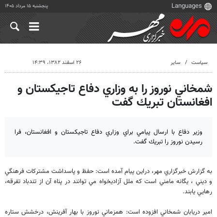
پنجشنبه ۱۵ مرداد ۱۴۰۵
سیاست
سایر
۲۶ اسفند ۱۳۸۲، ۱۴:۳۹
شمخاني نوروز را به وزاري دفاع تاجيكستان و
افغانستان تبريك گفت
وزير دفاع با ارسال پيامي براي وزاري دفاع تاجيكستان و افغانستان، فرا
رسيدن نوروز را تبريك گفت.
به گزارش خبرگزاري مهر، دراين پيام آمده است: حفظ و پاسداشت مشتركات فرهنگي
و ديني ، يگانه مامني است كه ملل آزاديخواه مي توانند در پناه آن از تندباد تفرقه،
رهايي يابند.
امير دريابان شمخاني افزوده است: همزماني نوروز با بهار آفرينش، درخشش ستاره