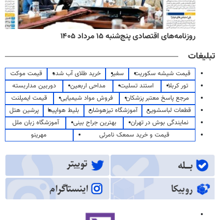
روزنامه‌های اقتصادی پنج‌شنبه ۱۵ مرداد ۱۴۰۵
تبلیغات
قیمت شیشه سکوریت
سفیر
خرید طلای آب شده
قیمت موکت
تور کربلا
استند تسلیت
مداحی اربعین
دوربین مداربسته
مرجع پاسخ معتبر پزشکان
فروش مواد شیمیایی
قیمت ایمپلنت
قطعات لباسشویی
آموزشگاه تیزهوشان
بلیط هواپیما
پرشین هتل
نمایندگی بوش در تهران
بهترین جراح بینی
آموزشگاه زبان ملل
قیمت و خرید سمعک نامرئی
مهرینو