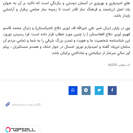
هاي اميدواري و بهروزي در آسمان دوستي و يكرنگي است كه تاكيد بر آن به عنوان
يك اصل ارزشمند و فرهنگ ساز قادر است تا زمينه ساز صلحي برقرار و آرامشي
پايدار باشد.
وي در پايان ژنرال شير علي خيرالله اف (وزير دفاع تاجيكستان) و ژنرال محمد قاسم
فهيم (وزير دفاع افغانستان ) را چنين مورد خطاب قرار داده است: فرا رسيدن نوروز،
اين شناسنامه شخصيت ما و هويت و تمدن بزرگ شرقي را به شما و تمامي مردم آن
سامان تبريك گفته و اميدوارم نوروز امسال در جوار حذف و همدم مستكبران ، پيام
آور سالي سرشار از نيكبختي و شادكامي برايتان باشد.
کد مطلب
66205