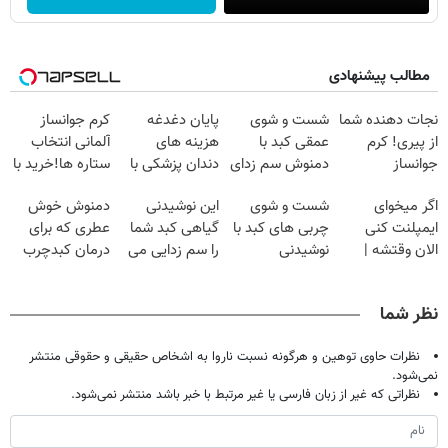
مطالب پیشنهادی
نجات دهنده شما
شست و شوی
پایان دغدغه
کرم جوانساز
از پیری! کرم
عمقی کبد با
هزینه های
آلمانی انتخاب
جوانساز
دمنوش سم زدای
دندان پزشکی با
ستاره ها!خرید با
جلبک50%تخفیف
گیاهی
پک سفید کننده
تخفیف
اگر میخوای
شست و شوی
این نوشیدنی
دمنوش خوش
خانگی
ایمپلنت کنی
چربی های کبد با
گیاهی کبد شما
عطری که برای
الان وقتشه |
نوشیدنی
را سم زدایی می
درمان کبدچرب
فقط با ۲۵
گیاهی(55%تخفیف)
کند (با ضمانت
معجزه میکنه
میلیون تومان!!!
مرجوعی)
نظر شما
نظرات حاوی توهین و هرگونه نسبت ناروا به اشخاص حقیقی و حقوقی منتشر
نمی‌شود.
نظراتی که غیر از زبان فارسی یا غیر مرتبط با خبر باشد منتشر نمی‌شود.