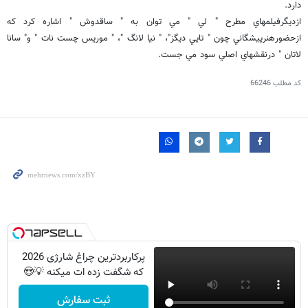
دارد.
ازديگرفيلمهاي مطرح " لي " مي توان به " ساقدوش " اشاره كرد كه
ازحضورهنرپيشگاني چون " تايي ديگز"، " نيا لانگ "، " موريس چست نات " و" سانا
لاتان " درنقشهاي اصلي سود مي جست.
کد مطلب
66246
پرکاربردترین چراغ شارژی 2026
که شگفت زده ات میکنه 💡😍
ثبت سفارش