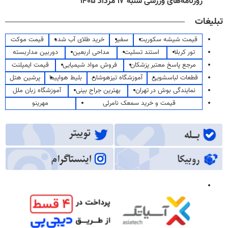
روزنامه‌های ورزشی شنبه ۱۷ مرداد ۱۴۰۵
تبلیغات
قیمت شیشه سکوریت
سفیر
خرید طلای آب شده
قیمت موکت
تور کربلا
استند تسلیت
مداحی اربعین
دوربین مداربسته
مرجع پاسخ معتبر پزشکان
فروش مواد شیمیایی
قیمت ایمپلنت
قطعات لباسشویی
آموزشگاه تیزهوشان
بلیط هواپیما
پرشین هتل
نمایندگی بوش در تهران
بهترین جراح بینی
آموزشگاه زبان ملل
قیمت و خرید سمعک نامرئی
مهرینو