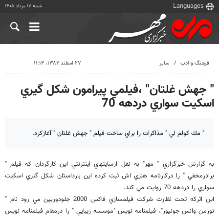
شنبه ۱۷ مرداد ۱۴۰۵
فرهنگ و ادب
سایر
۲۷ اسفند ۱۳۸۲، ۱۱:۱۴
" جهش غلتان" ،فيلمي پيرامون شكل گيري
اسكيت سواري دردهه 70
" مك كولم لي " مذاكرات را براي ساخت فيلم " جهش غلتان " آغازكرد.
به گزارش خبرگزاري " مهر" به نقل ازسايتهاي اينترنتي اين كارگردان كه فيلم "
برادرمخفي " را دركارنامه هنري اش ثبت كرده اين بارداستان شكل گيري اسكيت
سواري را دردهه 70 روايت مي كند.
اين اثركه تحت نظارت شركت فيلمسازي فاكس 2000 جلودوربين مي رود نام "
نورمن وانس جونيور"، فيلمنامه نويس "موسسه زيبايي " را درمقام فيلمنامه نويس