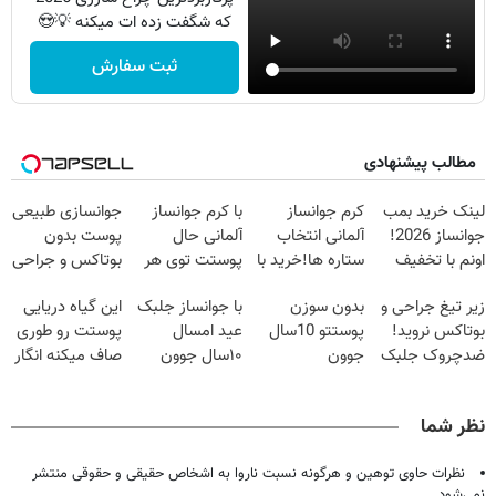
که شگفت زده ات میکنه 💡😍
ثبت سفارش
مطالب پیشنهادی
لینک خرید بمب
کرم جوانساز
با کرم جوانساز
جوانسازی طبیعی
جوانساز 2026!
آلمانی انتخاب
آلمانی حال
پوست بدون
اونم با تخفیف
ستاره ها!خرید با
پوستت توی هر
بوتاکس و جراحی
ویژه
تخفیف
فصلی
😳! خرید با
زیر تیغ جراحی و
بدون سوزن
با جوانساز جلبک
این گیاه دریایی
خوبه۴۵٪تخفیف
تخفیف ویژه
بوتاکس نروید!
پوستتو 10سال
عید امسال
پوستت رو طوری
ضدچروک جلبک
جوون
۱۰سال جوون
صاف میکنه انگار
با40%تخفیف
کن50%تخفیف
تری
20سال جوون
پاییزی
شدی🔥
نظر شما
نظرات حاوی توهین و هرگونه نسبت ناروا به اشخاص حقیقی و حقوقی منتشر
نمی‌شود.