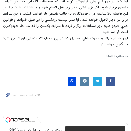
اما گويا مربيان تيم ملي فراموش كرده اند كه مسابقات انتخابي بايد در شرايط
يكسان برگزار شود. اگر وزن كشي عصر روز قبل انجام شود و مسابقات ساعت 15، در
اين فاصله 20 ساعته وزن جودوكاران به حالت طبيعي باز خواهد گشت و اين شرايط
برابر نيز دچار تحول خواهد شد . آيا بهتر نيست وزنكشي را نيز طبق ضوابط و قوانين
جاري جودو صبح روز مسابقات برگزار كرده تا شرايط يكسان را كه مد نظر جودوكاران
است فراهم شود .
اين كار از حرف و حديث هاي معمول كه در پي مسابقات انتخابي ايجاد مي شود
جلوگيري خواهد كرد .
کد مطلب
66387
پرکاربردترین چراغ شارژی 2026