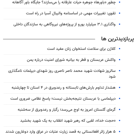
چطور «باورها» جوهره حیات عارفانه را می‌سازند؟ جایگاه باور آگاهانه
تقوی: تغییرات مهمی در اساسنامه والیبال آسیا در راه است
واگذاری ۳.۱ میلیارد یورو از پروژه‌های نیروگاهی به سازندگان داخلی
پربازدیدترین ها
کلاژن برای سلامت استخوان زنان مفید است
واکنش عربستان و قطر به بیانیه شورای امنیت درباره یمن
سالروز شهادت شهید محمد ناصر ناصری روز شهدای دیپلمات نامگذاری
شود
هشدار تداوم بارش‌های تابستانه و رعدوبرق در ۴ استان تا چهارشنبه
دیپلماسی با عربستان نتیجه‌بخش نیست؛ پاسخ نظامی ضروری است
گرمای گلستان امروز به اوج می‌رسد؛ رگبار و رعدوبرق از سه‌شنبه
«حجت خدا»، لقبی که رهبر شهید انقلاب به یک شهید بخشید
۵ هزار زائر افغانستانی به قصد زیارت عتبات در عراق وارد دوغارون شدند