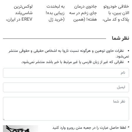
فقط با ۲۵
گیاهی
پک سفید کننده
قرص
خلافی خودروتو
جادوی درمان
به لبخندت
لوکس‌ترین
میلیون تومان!!!
خانگی
الان ببین، با
جای زخم در سه
زیبایی بده!
شاسی‌بلند
پلاک و کد ملی،
هفته! (همین
(خرید ژل
EREV در ایران،
بدون نیاز به
حالا رایگان
سفیدکننده
توسط نیکا موتور
مراجعه حضوری
صحبت کنید)
دندان
رونمایی شد!
نظر شما
با40%تخفیف)
نظرات حاوی توهین و هرگونه نسبت ناروا به اشخاص حقیقی و حقوقی منتشر
نمی‌شود.
نظراتی که غیر از زبان فارسی یا غیر مرتبط با خبر باشد منتشر نمی‌شود.
*
لطفا حاصل عبارت را در جعبه متن روبرو وارد کنید