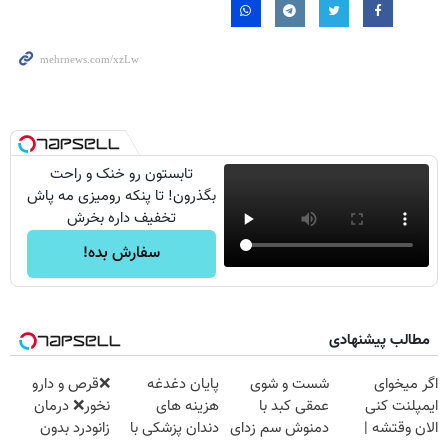
تابستون رو خنک و راحت
بگذرون! تا پنکه رومیزی مه پاش
تخفیف داره بخرش
سفارش بده!
مطالب پیشنهادی
اگر میخوای
شست و شوی
پایان دغدغه
❌قرص‌ و دارو
ایمپلنت کنی
عمقی کبد با
هزینه های
نخور❌ درمان
الان وقتشه |
دمنوش سم زدای
دندان پزشکی با
زانودرد بدون