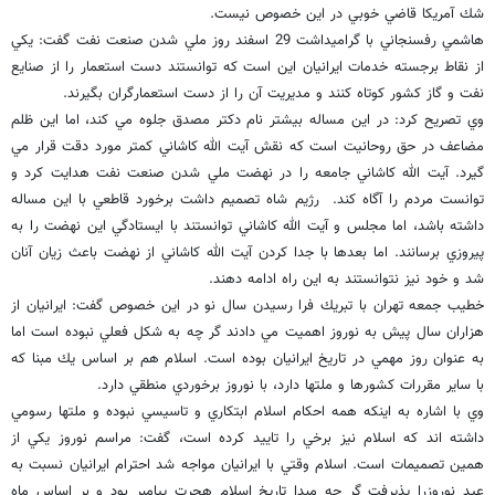
شك آمريكا قاضي خوبي در اين خصوص نيست.
هاشمي رفسنجاني با گراميداشت 29 اسفند روز ملي شدن صنعت نفت گفت: يكي
از نقاط برجسته خدمات ايرانيان اين است كه توانستند دست استعمار را از صنايع
نفت و گاز كشور كوتاه كنند و مديريت آن را از دست استعمارگران بگيرند.
وي تصريح كرد: در اين مساله بيشتر نام دكتر مصدق جلوه مي كند، اما اين ظلم
مضاعف در حق روحانيت است كه نقش آيت الله كاشاني كمتر مورد دقت قرار مي
گيرد. آيت الله كاشاني جامعه را در نهضت ملي شدن صنعت نفت هدايت كرد و
توانست مردم را آگاه كند. رژيم شاه تصميم داشت برخورد قاطعي با اين مساله
داشته باشد، اما مجلس و آيت الله كاشاني توانستند با ايستادگي اين نهضت را به
پيروزي برسانند. اما بعدها با جدا كردن آيت الله كاشاني از نهضت باعث زيان آنان
شد و خود نيز نتوانستند به اين راه ادامه دهند.
خطيب جمعه تهران با تبريك فرا رسيدن سال نو در اين خصوص گفت: ايرانيان از
هزاران سال پيش به نوروز اهميت مي دادند گر چه به شكل فعلي نبوده است اما
به عنوان روز مهمي در تاريخ ايرانيان بوده است. اسلام هم بر اساس يك مبنا كه
با ساير مقررات كشورها و ملتها دارد، با نوروز برخوردي منطقي دارد.
وي با اشاره به اينكه همه احكام اسلام ابتكاري و تاسيسي نبوده و ملتها رسومي
داشته اند كه اسلام نيز برخي را تاييد كرده است، گفت: مراسم نوروز يكي از
همين تصميمات است. اسلام وقتي با ايرانيان مواجه شد احترام ايرانيان نسبت به
عيد نوروزرا پذيرفت گر چه مبدا تاريخ اسلام هجرت پيامبر بود و بر اساس ماه