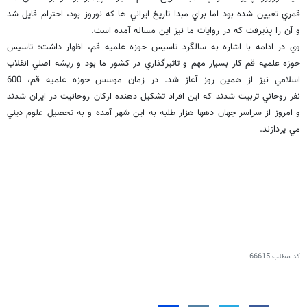
قمري تعيين شده بود اما براي مبدا تاريخ ايراني ها كه نوروز بود، احترام قايل شد
و آن را پذيرفت كه در روايات ما نيز اين مساله آمده است.
وي در ادامه با اشاره به سالگرد تاسيس حوزه علميه قم، اظهار داشت: تاسيس
حوزه علميه قم كار بسيار مهم و تاثيرگذاري در كشور ما بود و ريشه اصلي انقلاب
اسلامي نيز از همين روز آغاز شد. در زمان موسس حوزه علميه قم، 600
نفر روحاني تربيت شدند كه اين افراد تشكيل دهنده اركان روحانيت در ايران شدند
و امروز از سراسر جهان دهها هزار طلبه به اين شهر آمده و به تحصيل علوم ديني
مي پردازند.
کد مطلب
66615