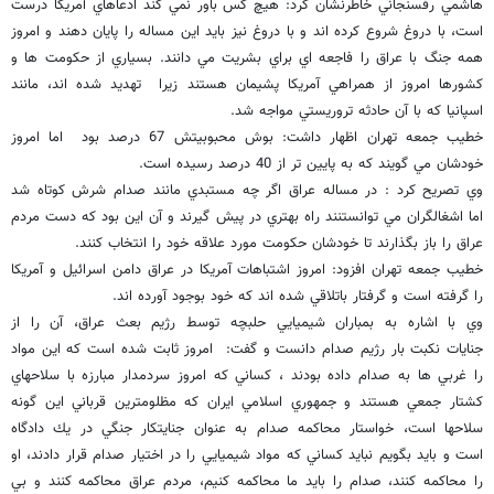
هاشمي رفسنجاني خاطرنشان كرد: هيچ كس باور نمي كند ادعاهاي آمريكا درست
است، با دروغ شروع كرده اند و با دروغ نيز بايد اين مساله را پايان دهند و امروز
همه جنگ با عراق را فاجعه اي براي بشريت مي دانند. بسياري از حكومت ها و
كشورها امروز از همراهي آمريكا پشيمان هستند زيرا تهديد شده اند، مانند
اسپانيا كه با آن حادثه تروريستي مواجه شد.
خطيب جمعه تهران اظهار داشت: بوش محبوبيتش 67 درصد بود اما امروز
خودشان مي گويند كه به پايين تر از 40 درصد رسيده است.
وي تصريح كرد : در مساله عراق اگر چه مستبدي مانند صدام شرش كوتاه شد
اما اشغالگران مي توانستنند راه بهتري در پيش گيرند و آن اين بود كه دست مردم
عراق را باز بگذارند تا خودشان حكومت مورد علاقه خود را انتخاب كنند.
خطيب جمعه تهران افزود: امروز اشتباهات آمريكا در عراق دامن اسرائيل و آمريكا
را گرفته است و گرفتار باتلاقي شده اند كه خود بوجود آورده اند.
وي با اشاره به بمباران شيميايي حلبچه توسط رژيم بعث عراق، آن را از
جنايات نكبت بار رژيم صدام دانست و گفت: امروز ثابت شده است كه اين مواد
را غربي ها به صدام داده بودند ، كساني كه امروز سردمدار مبارزه با سلاحهاي
كشتار جمعي هستند و جمهوري اسلامي ايران كه مظلومترين قرباني اين گونه
سلاحها است، خواستار محاكمه صدام به عنوان جنايتكار جنگي در يك دادگاه
است و بايد بگويم نبايد كساني كه مواد شيميايي را در اختيار صدام قرار دادند، او
را محاكمه كنند، صدام را بايد ما محاكمه كنيم، مردم عراق محاكمه كنند و بي