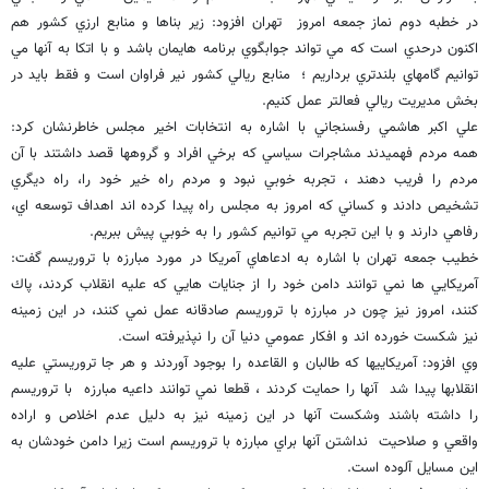
در خطبه دوم نماز جمعه امروز تهران افزود: زير بناها و منابع ارزي كشور هم
اكنون درحدي است كه مي تواند جوابگوي برنامه هايمان باشد و با اتكا به آنها مي
توانيم گامهاي بلندتري برداريم ؛ منابع ريالي كشور نير فراوان است و فقط بايد در
بخش مديريت ريالي فعالتر عمل كنيم.
علي اكبر هاشمي رفسنجاني با اشاره به انتخابات اخير مجلس خاطرنشان كرد:
همه مردم فهميدند مشاجرات سياسي كه برخي افراد و گروهها قصد داشتند با آن
مردم را فريب دهند ، تجربه خوبي نبود و مردم راه خير خود را، راه ديگري
تشخيص دادند و كساني كه امروز به مجلس راه پيدا كرده اند اهداف توسعه اي،
رفاهي دارند و با اين تجربه مي توانيم كشور را به خوبي پيش ببريم.
خطيب جمعه تهران با اشاره به ادعاهاي آمريكا در مورد مبارزه با تروريسم گفت:
آمريكايي ها نمي توانند دامن خود را از جنايات هايي كه عليه انقلاب كردند، پاك
كنند، امروز نيز چون در مبارزه با تروريسم صادقانه عمل نمي كنند، در اين زمينه
نيز شكست خورده اند و افكار عمومي دنيا آن را نپذيرفته است.
وي افزود: آمريكاييها كه طالبان و القاعده را بوجود آوردند و هر جا تروريستي عليه
انقلابها پيدا شد آنها را حمايت كردند ، قطعا نمي توانند داعيه مبارزه با تروريسم
را داشته باشند وشكست آنها در اين زمينه نيز به دليل عدم اخلاص و اراده
واقعي و صلاحيت نداشتن آنها براي مبارزه با تروريسم است زيرا دامن خودشان به
اين مسايل آلوده است.