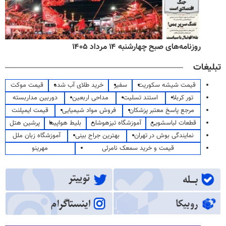
روزنامه‌های صبح چهارشنبه ۱۴ مرداد ۱۴۰۵
تبلیغات
قیمت شیشه سکوریت
سفیر
خرید طلای آب شده
قیمت موکت
تور کربلا
استند تسلیت
مداحی اربعین
دوربین مداربسته
مرجع پاسخ معتبر پزشکان
فروش مواد شیمیایی
قیمت ایمپلنت
قطعات لباسشویی
آموزشگاه تیزهوشان
بلیط هواپیما
پرشین هتل
نمایندگی بوش در تهران
بهترین جراح بینی
آموزشگاه زبان ملل
قیمت و خرید سمعک نامرئی
مهرینو