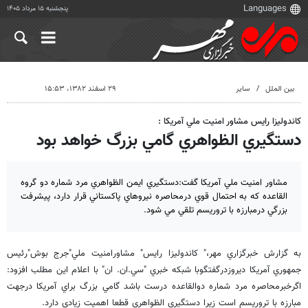
پنجشنبه ۱۵ مرداد ۱۴۰۵
بین الملل
سایر
۲۹ اسفند ۱۳۸۲، ۱۵:۵۳
كاندوليزا رايس مشاور امنيت ملي آمريكا :
دستگيري الظواهري گامي بزرگ خواهد بود
مشاور امنيت ملي آمريكا گفت:دستگيري ايمن الظواهري مرد شماره دو گروه
القاعده كه به احتمال قوي درمحاصره نيروهاي پاكستاني قرار دارد، پيشرفت
بزرگي درمبارزه با تروريسم تلقي مي شود.
به گزارش خبرگزاري مهر،" كاندوليزا رايس" مشاورامنيت ملي"جرج بوش"رئيس
جمهوري آمريكا ديروزدرگفتگوبا شبكه خبري "سي.ان. ان" با اعلام اين مطلب افزود:
اگرخبرمحاصره مرد شماره دوالقاعده درست باشد گامي بزرگ براي آمريكا درجهت
مبارزه با تروريسم است زيرا دستگيري الظواهري قطعا اهميت زيادي دارد.