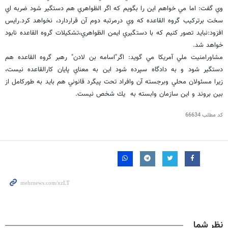
وي گفت: اما مي خواهم اين را بگويم كه اگر الظواهري هم دستگير شود ضربه اي
سخت برتركيب گروه القاعده كه وي درمرتبه دوم آن قراردارد، نخواهد كرد.رايس
افزود:نبايد تصور كنيم كه با دستگيري ايمن الظواهري،تشكيلات گروه القاعده نابود
خواهد شد.
مشاورامنيت ملي آمريكا مي گويد: اگر"اسامه بن لادن" رهبر گروه القاعده هم
دستگير شود و به دادگاه سپرده شود اين به معناي پايان كارالقاعده نيست،
زيرا مسئولان محلي وبرجسته آن وافراد تحت پيگرد قانوني هم بايد به طوركامل از
بين بروند و اين سازمان وابسته به يك شخص نيست.
کد مطلب
66634
نظر شما