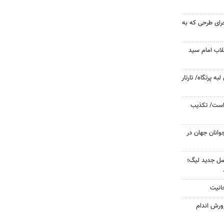
جرای طرحی که به
لاب امام سید
 پرتگاه/ تارتار
 است/ تکذیب
وانان جهان در
صل جدید لیگ؛
حانیت
ورش اندام