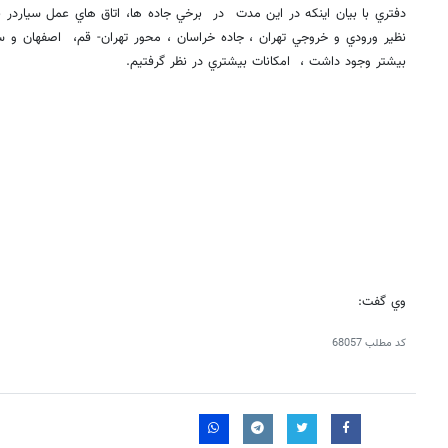
دفتري با بيان اينكه در اين مدت در برخي جاده ها، اتاق هاي عمل سياردر 
نظير ورودي و خروجي تهران ، جاده خراسان ، محور تهران- قم، اصفهان و س
بيشتر وجود داشت ، امكانات بيشتري در نظر گرفتيم.
وي گفت:
کد مطلب
68057