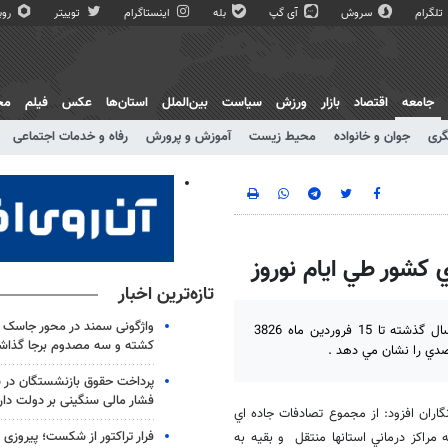
تلگرام
سروش
آی گپ
بله
اینستاگرام
توییتر
روبی
جامعه
اقتصاد
بازار
ورزش
سیاست
بین‌الملل
استان‌ها
عکس
فیلم
مج
گری
جوان و خانواده
محیط زیست
آموزش و پرورش
رفاه و خدمات اجتماعی
تازه‌ترین اخبار
واژگونی سمند در محور جاسک - 
رئيس سازمان امداد و نجات جمعيت هلال احمر گفت: از 26 اسفندماه سال گذشته تا 15 فروردين ماه 3826
کشته و سه مصدوم برجا گذا
پرداخت حقوق بازنشستگان در 
فشار مالی سنگینی بر دولت دار
اران افزود: از مجموع تصادفات جاده اي
هلال احمر به مراكز درماني استانها منتقل و بقيه به