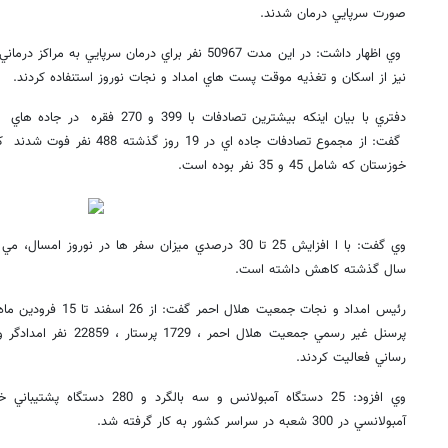
صورت سرپايي درمان شدند.
نيز از اسكان و تغذيه موقت پست هاي امداد و نجات نوروز استنفاده كردند.
دفتري با بيان اينكه بيشترين تصادفات ب
گفت: از مجموع تصادفات جاده اي د
خوزستان كه شامل 45 و 35 نفر بوده است.
وي گفت: با ا افزايش 25 تا 30 درصدي ميزان سفر ها در نو
سال گذشته كاهش داشته است.
رساني فعاليت كردند.
وي افزود: 25 دستگاه آمبولانس و سه
آمبولانسي در 300 شعبه در سراسر كشور به كار گرفته شد.