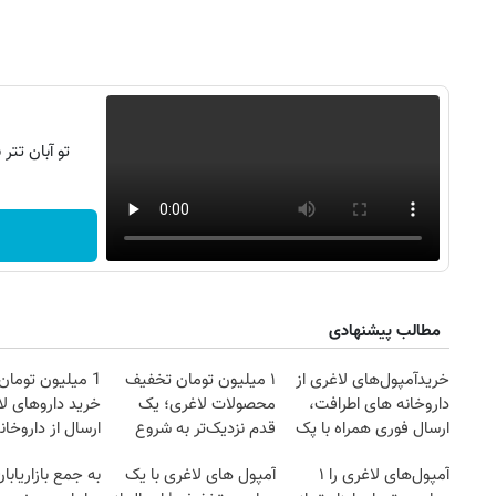
تو آبان تت
مطالب پیشنهادی
روزنامه‌های صبح شنبه ۱۷ مرداد ۱۴۰۵
روزنام
خریدآمپول‌های لاغری از
۱ میلیون تومان تخفیف
1 میلیون توما
داروخانه های اطرافت،
محصولات لاغری؛ یک
خرید داروهای لا
ارسال فوری همراه با پک
قدم نزدیک‌تر به شروع
ارسال از داروخان
یخ!
کاهش وزن
یخ!
آمپول‌های لاغری را ۱
آمپول های لاغری با یک
به جمع بازاریابا