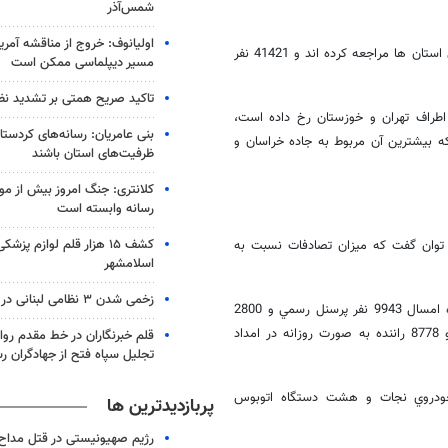
شمس‌آذر
اولیانوف: خروج از مناقشه آمریکا-
وي اظهار داشت: در اين مدت 50967 نفر براي درمان سرپايي به مراكز درماني استان ها مراجعه كرده اند و 41421 نفر
مسیر دیپلماسی ممکن است
تاکید صریح همتی بر تشدید نظا
ا 399 و 270 فقره در جاده هاي اطراف تهران و خوزستان رخ داده است،
بنی عامریان: رسانه‌های کردستان
ر 19 روز گذشته 488 نفر فوت شدند كه بيشترين آن مربوط به جاده خراسان و
ظرفیت‌های استان باشند
کلانتری: جنگ امروز بیش از م
رسانه وابسته است
کشف ۱۵ هزار قلم لوازم پزش
روز امسال، مي توان گفت كه ميزان تصادفات نسبت به
اسلامشهر
زخمی شدن ۳ نظامی لبنانی در زوطر غربی
رئيس امداد و نجات جمعيت هلال احمر گفت: از 26 اسفند تا 15 فرودين ماه امسال 9943 نفر پرسنل رسمي و 2800
پرسنل غير رسمي جمعيت هلال احمر ، 1729 پرستار ، 22859 نفر امدادگر و 8778 راننده به صورت روزانه در امداد
قلم خبرنگاران در خط مقدم رو
تجلیل سپاه فتح از جهادگران رس
 بالگرد و 280 دستگاه پشتيباني خودروي نجات و هشت دستگاه اتوبوس
پربازدیدترین ها
رژیم صهیونیستی در قتل مداح 