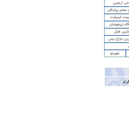
حی اربعین
معتبر پزشکان
مت ایمپلنت
اه تیزهوشان
شین هتل
رین جراح بینی
مهرینو