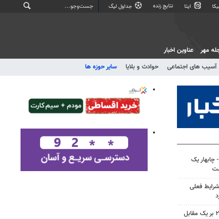
نتایج زنده
کا
ایتا
جداول لیگ
له مهر
عناوین اخبار
آسیب های اجتماعی
حوادث و بلایا
سایر حوزه ها
چابهار یک
شت
شرایط فعلی
د
فرار تراکتور از شکست؛ پیروزی ۲ بر یک مقابل