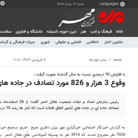
شنبه ۱۷ مرداد ۱۴۰۵
خانه
فرهنگ و ادب
هنر
دين، حوزه، انديشه
دانشگاه و فناوری
سلامت
عناوین اخبار
انتظامی
قضایی و حقوقی
شهری
میراث فرهنگی و گردش
جامعه
سایر حوزه ها
۱۶ فروردین ۱۳۸۳، ۱۱:۰۸
با افزايش 10 درصدي نسبت به سال گذشته صورت گرفت :
وقوع 3 هزار و 826 مورد تصادف در جاده هاي كشور طي ايام نوروز
تصادف جاده اي در جاده هاي كشور اتفاق افتاده است كه آمار ها رشد 10 درصدي را نشان مي دهد .
به گزارش خبرنگار اجتماعي خبرگزاري مهر بيژن دفتري صبح امروز درجمع خبرنگ
7024 نفر مجروح شدند كه 3914 نفر به وسيله آمبولانس هاي 