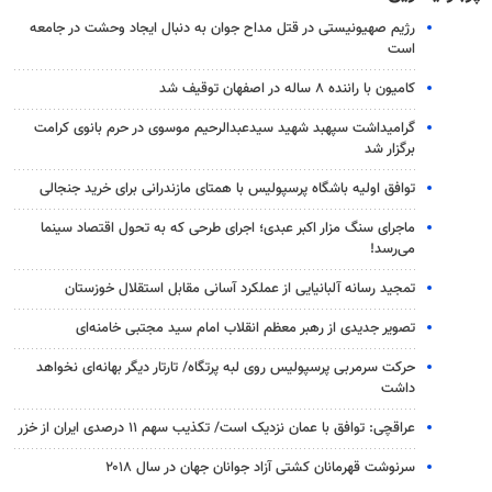
رژیم صهیونیستی در قتل مداح جوان به دنبال ایجاد وحشت در جامعه
است
کامیون با راننده ۸ ساله در اصفهان توقیف شد
گرامیداشت سپهبد شهید سیدعبدالرحیم موسوی در حرم بانوی کرامت
برگزار شد
توافق اولیه باشگاه پرسپولیس با همتای مازندرانی برای خرید جنجالی
ماجرای سنگ مزار اکبر عبدی؛ اجرای طرحی که به تحول اقتصاد سینما
می‌رسد!
تمجید رسانه آلبانیایی از عملکرد آسانی مقابل استقلال خوزستان
تصویر جدیدی از رهبر معظم انقلاب امام سید مجتبی خامنه‌ای
حرکت سرمربی پرسپولیس روی لبه پرتگاه/ تارتار دیگر بهانه‌ای نخواهد
داشت
عراقچی: توافق با عمان نزدیک است/ تکذیب سهم ۱۱ درصدی ایران از خزر
سرنوشت قهرمانان کشتی آزاد جوانان جهان در سال ۲۰۱۸