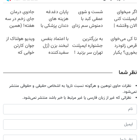
اگر میخوای
شست و شوی
پایان دغدغه
جادوی درمان
ایمپلنت کنی
عمقی کبد با
هزینه های
جای زخم در سه
الان وقتشه |
دمنوش سم زدای
دندان پزشکی با
هفته! (همین
فقط با ۲۵
گیاهی
پک سفید کننده
حالا رایگان
تا کی می‌خوای
به بزرگترین
با اعتماد بنفس
ویدیو هولناک از
میلیون تومان!!!
خانگی
صحبت کنید)
قرص زانودرد
جشنواره ایمپلنت
لبخند بزن (ژل
جوان کارتن
بخوری؟ یکبار
تهران سر بزنید !
سفیدکننده
خوابی که
اصولی درمانش
| فقط ۲۵
دندان40%تخفیف)
میلیاردر شد.
کن
میلیون !
آموزش رایگان
نظر شما
نظرات حاوی توهین و هرگونه نسبت ناروا به اشخاص حقیقی و حقوقی منتشر
نمی‌شود.
نظراتی که غیر از زبان فارسی یا غیر مرتبط با خبر باشد منتشر نمی‌شود.