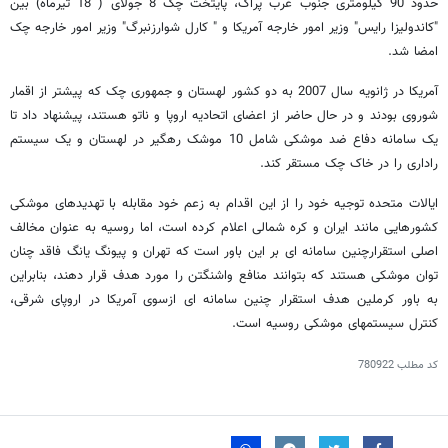
حدود 90 کیلومتری جنوب غرب پراگ، پایتخت چک 8 جولای ( 18 تیرماه) بین
"کاندولیزا رایس" وزیر امور خارجه آمریکا و " کارل شوارزنبرگ" وزیر امور خارجه چک
امضا شد.
آمریکا در ژانویه سال 2007 به دو کشور لهستان و جمهوری چک که پیشتر از اقمار
شوروی بودند و در حال حاضر از اعضای اتحادیه اروپا و ناتو هستند، پیشنهاد داد تا
یک سامانه دفاع ضد موشکی شامل 10 موشک رهگیر در لهستان و یک سیستم
راداری را در خاک چک مستقر کند.
ایالات متحده توجیه خود را از این اقدام به زعم خود مقابله با تهدیدهای موشکی
کشورهایی مانند ایران و کره شمالی اعلام کرده است، اما روسیه به عنوان مخالف
اصلی استقرارچنین سامانه ای بر این باور است که تهران و پیونگ یانگ فاقد چنان
توان موشکی هستند که بتوانند منافع واشنگتن را مورد هدف قرار دهند، بنابراین
به باور کرملین هدف استقرار چنین سامانه ای ازسوی آمریکا در اروپای شرقی،
کنترل سیستمهای موشکی روسیه است.
کد مطلب
780922