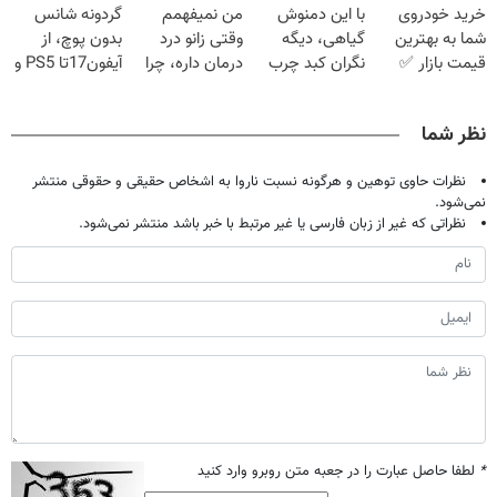
خرید خودروی
با این دمنوش
من نمیفهمم
گردونه شانس
میلیون تومان!!!
خانگی
انگار لیزر کری!
شما به بهترین
گیاهی، دیگه
وقتی زانو درد
بدون پوچ، از
قیمت بازار ✅
نگران کبد چرب
درمان داره، چرا
آیفون17تا PS5 و
نباش!
دردش رو داری
طلای دیجیتال و
تحمل میکنی؟❗
دلار🔥
نظر شما
نظرات حاوی توهین و هرگونه نسبت ناروا به اشخاص حقیقی و حقوقی منتشر
نمی‌شود.
نظراتی که غیر از زبان فارسی یا غیر مرتبط با خبر باشد منتشر نمی‌شود.
*
لطفا حاصل عبارت را در جعبه متن روبرو وارد کنید