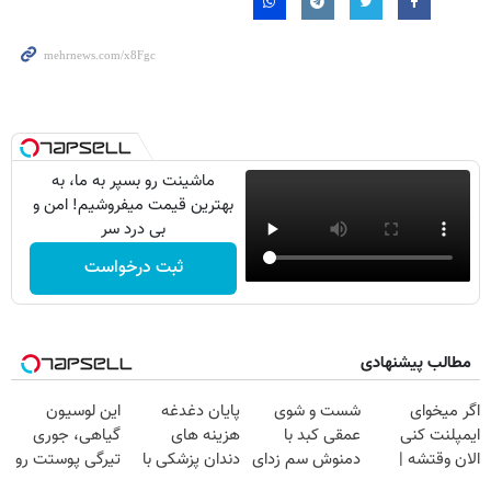
ماشینت رو بسپر به ما، به
بهترین قیمت میفروشیم! امن و
بی درد سر
ثبت درخواست
مطالب پیشنهادی
اگر میخوای
شست و شوی
پایان دغدغه
این لوسیون
ایمپلنت کنی
عمقی کبد با
هزینه های
گیاهی، جوری
الان وقتشه |
دمنوش سم زدای
دندان پزشکی با
تیرگی پوستت رو
فقط با ۲۵
گیاهی
پک سفید کننده
میپوشونه که