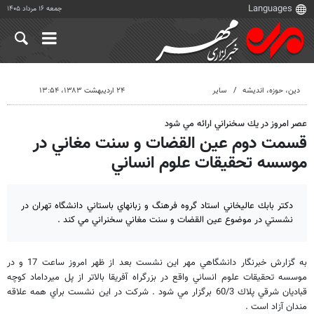
جمعه ۱۶ مرداد ۱۴۰۵
دين، حوزه، انديشه
سایر
۲۴ اردیبهشت ۱۳۸۳، ۱۳:۵۴
عصر امروز در يك سخنراني ارائه مي شود
قسمت دوم عين القضات و سنت مغاني در
موسسه تحقيقات علوم انساني
دكتر بابك عاليخاني استاد گروه فرهنگ و زبانهاي باستاني دانشگاه تهران در
نشستي در موضوع عين القضات و سنت مغاني سخنراني مي كند .
به گزارش خبرنگار دانشگاهي مهر اين نشست بعد از ظهر امروز ساعت 17 و در
موسسه تحقيقات علوم انساني واقع در بزرگراه آفريقا بالاتر از پل ميرداماد كوچه
قباديان شرقي پلاك 60/3 برگزار مي شود . شركت در اين نشست براي همه علاقه
مندان آزاد است .