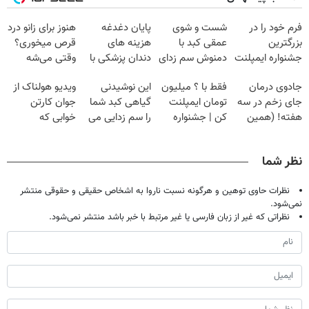
فرم خود را در
شست و شوی
پایان دغدغه
هنوز برای زانو درد
بزرگترین
عمقی کبد با
هزینه های
قرص میخوری؟
جشنواره ایمپلنت
دمنوش سم زدای
دندان پزشکی با
وقتی می‌شه
تهران پر کنید ! |
گیاهی
پک سفید کننده
بدون عمل
جادوی درمان
فقط با ؟ میلیون
این نوشیدنی
ویدیو هولناک از
فقط ۲۵ میلیون
خانگی
درمانش کرد؟؟؟؟
جای زخم در سه
تومان ایمپلنت
گیاهی کبد شما
جوان کارتن
هفته! (همین
کن | جشنواره
را سم زدایی می
خوابی که
حالا رایگان
تموم نشه !!!
کند (با ضمانت
میلیاردر شد.
صحبت کنید)
مرجوعی)
آموزش رایگان
نظر شما
نظرات حاوی توهین و هرگونه نسبت ناروا به اشخاص حقیقی و حقوقی منتشر
نمی‌شود.
نظراتی که غیر از زبان فارسی یا غیر مرتبط با خبر باشد منتشر نمی‌شود.