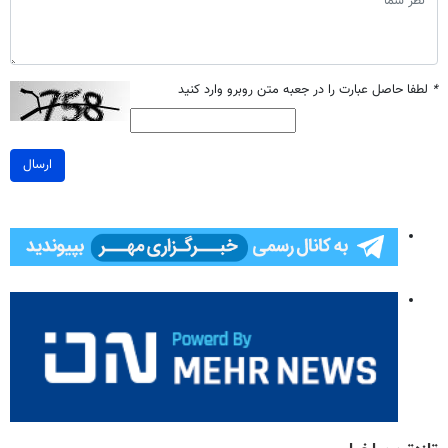
*
لطفا حاصل عبارت را در جعبه متن روبرو وارد کنید
ارسال