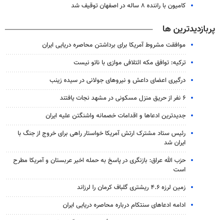
کامیون با راننده ۸ ساله در اصفهان توقیف شد
پربازدیدترین ها
موافقت مشروط آمریکا برای برداشتن محاصره دریایی ایران
ترکیه: توافق مکه ائتلافی موازی با ناتو نیست
درگیری اعضای داعش و نیروهای جولانی در سیده زینب
۶ نفر از حریق منزل مسکونی در مشهد نجات یافتند
جدیدترین ادعاها و اقدامات خصمانه واشنگتن علیه ایران
رئیس ستاد مشترک ارتش آمریکا خواستار راهی برای خروج از جنگ با
ایران شد
حزب الله عراق: بازنگری در پاسخ به حمله اخیر عربستان و آمریکا مطرح
است
زمین لرزه ۴.۶ ریشتری گلباف کرمان را لرزاند
ادامه ادعاهای سنتکام درباره محاصره دریایی ایران