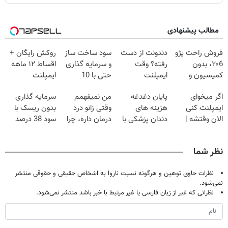
مطالب پیشنهادی
فروش راحت پژو
دندونت از دست
سود ساخت ساز
روکش رایگان +
۲۰6، بدون
رفته؟ وقت
و سرمایه گذاری
اقساط ۱۲ ماهه
کمیسیون و
ایمپلنت
حتی با 10
ایمپلنت
دردسر
دیجیتاله
میلیون!
اگر میخوای
پایان دغدغه
من نمیفهمم
سرمایه گذاری
ایمپلنت کنی
هزینه های
وقتی زانو درد
بدون ریسک با
الان وقتشه |
دندان پزشکی با
درمان داره، چرا
سود 38 درصد
فقط با ۲۵
پک سفید کننده
دردش رو داری
سالانه📈
میلیون تومان!!!
خانگی
تحمل میکنی؟❗
نظر شما
نظرات حاوی توهین و هرگونه نسبت ناروا به اشخاص حقیقی و حقوقی منتشر
نمی‌شود.
نظراتی که غیر از زبان فارسی یا غیر مرتبط با خبر باشد منتشر نمی‌شود.