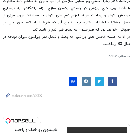
درادامه دكتر زهرا احمدي پور معاون سازمان در امور بانوان به تفاهم نامه مشترك
با فدراسيون هاي ورزشي در راستاي يكسان سازي الزام باشگاهها به تيمداري
دربخش بانوان و پرداخت هزينه اعزام تيم هاي بانوان به مسابقات برون مرزي از
محل مشترك اعتبارات اشاره كرد. ضمن آن كه شرط اعزام تيم هاي ملي در
صورتي خواهد بود كه فدراسيون به لحاظ فني تيم را تاييد كند.
در ادامه جلسه انجمن هاي ورزشي به بحث و تبادل نظر پيرامون ميزان بودجه در
سال 83 پرداختند.
کد مطلب
79562
تابستون رو خنک و راحت