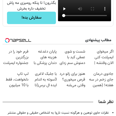
بگذرون! تا پنکه رومیزی مه پاش
تخفیف داره بخرش
سفارش بده!
مطالب پیشنهادی
اگر میخوای
شست و شوی
پایان دغدغه
فرم خود را در
ایمپلنت کنی
عمقی کبد با
هزینه های
بزرگترین
الان وقتشه |
دمنوش سم زدای
دندان پزشکی با
جشنواره ایمپلنت
فقط با ۲۵
گیاهی
پک سفید کننده
تهران پر کنید ! |
جادوی درمان
هنوز برای زانو درد
با جلبک لاغری
لپ تاپ
میلیون تومان!!!
خانگی
فقط ۲۵ میلیون
جای زخم در سه
قرص میخوری؟
3سوته به اندام
دلخواهت، فقط
هفته! (همین
وقتی می‌شه
ایده ال برس(تا
با 10 میلیون
حالا رایگان
بدون عمل
امشب تخفیف
صحبت کنید)
درمانش کرد؟؟؟؟
ویژه)
نظر شما
نظرات حاوی توهین و هرگونه نسبت ناروا به اشخاص حقیقی و حقوقی منتشر