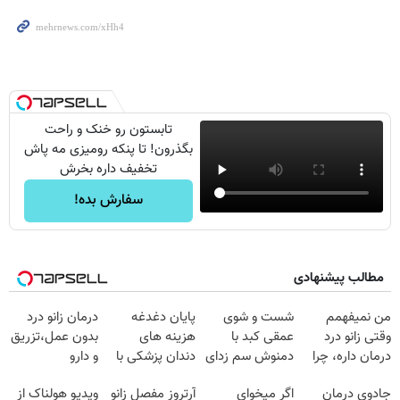
تابستون رو خنک و راحت
بگذرون! تا پنکه رومیزی مه پاش
تخفیف داره بخرش
سفارش بده!
مطالب پیشنهادی
من نمیفهمم
شست و شوی
پایان دغدغه
درمان زانو درد
وقتی زانو درد
عمقی کبد با
هزینه های
بدون عمل،تزریق
درمان داره، چرا
دمنوش سم زدای
دندان پزشکی با
و دارو
دردش رو داری
گیاهی
پک سفید کننده
(◂پرسش‌نامه)
جادوی درمان
اگر میخوای
آرتروز مفصل زانو
ویدیو هولناک از
تحمل میکنی؟❗
خانگی