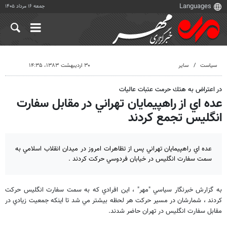
جمعه ۱۶ مرداد ۱۴۰۵
سیاست
سایر
۳۰ اردیبهشت ۱۳۸۳، ۱۴:۳۵
در اعتراض به هتك حرمت عتبات عاليات
عده اي از راهپيمايان تهراني در مقابل سفارت
انگليس تجمع كردند
عده اي راهپيمايان تهراني پس از تظاهرات امروز در ميدان انقلاب اسلامي به
سمت سفارت انگليس در خيابان فردوسي حركت كردند .
به گزارش خبرنگار سياسي "مهر" ، اين افرادي كه به سمت سفارت انگليس حركت
كردند ، شمارشان در مسير حركت هر لحظه بيشتر مي شد تا اينكه جمعيت زيادي در
مقابل سفارت انگليس در تهران حاضر شدند.