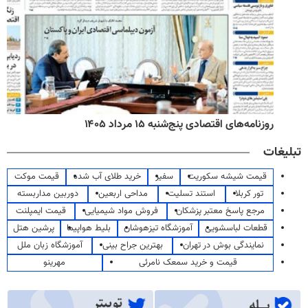
روزنامه‌های اقتصادی پنج‌شنبه ۱۵ مرداد ۱۴۰۵
تبلیغات
قیمت شیشه سکوریت
سفیر
خرید طلای آب شده
قیمت موکت
تور کربلا
استند تسلیت
مداحی اربعین
دوربین مداربسته
مرجع پاسخ معتبر پزشکان
فروش مواد شیمیایی
قیمت ایمپلنت
قطعات لباسشویی
آموزشگاه تیزهوشان
بلیط هواپیما
پرشین هتل
نمایندگی بوش در تهران
بهترین جراح بینی
آموزشگاه زبان ملل
قیمت و خرید سمعک نامرئی
مهرینو