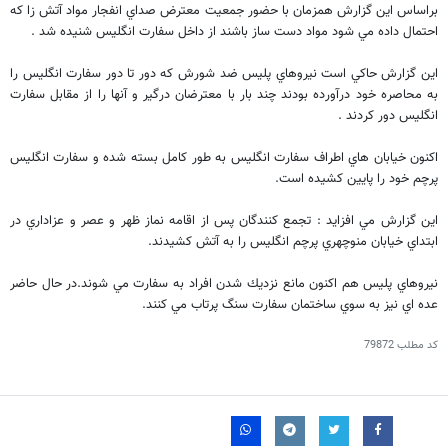
براساس اين گزارش همزمان با حضور جمعيت معترض صداي انفجار مواد آتش زا كه
احتمال داده مي شود مواد دست ساز باشند از داخل سفارت انگليس شنيده شد .
اين گزارش حاكي است نيروهاي پليس ضد شورش كه دور تا دور سفارت انگليس را
به محاصره خود درآورده بودند چند بار با معترضان درگير و آنها را از مقابل سفارت
انگليس دور كردند .
اكنون خيابان هاي اطراف سفارت انگليس به طور كامل بسته شده و سفارت انگليس
پرچم خود را پايين كشيده است.
اين گزارش مي افزايد : تجمع كنندگان پس از اقامه نماز ظهر و عصر و عزاداري در
ابتداي خيابان منوچهري پرچم انگليس را به آتش كشيدند.
نيروهاي پليس هم اكنون مانع نزديك شدن افراد به سفارت مي شوند.در حال حاضر
عده اي نيز به سوي ساختمان سفارت سنگ پرتاب مي كنند.
کد مطلب
79872