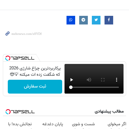
پرکاربردترین چراغ شارژی 2026
که شگفت زده ات میکنه 💡😍
ثبت سفارش
مطالب پیشنهادی
اگر میخوای
شست و شوی
پایان دغدغه
نجاتش بده! با