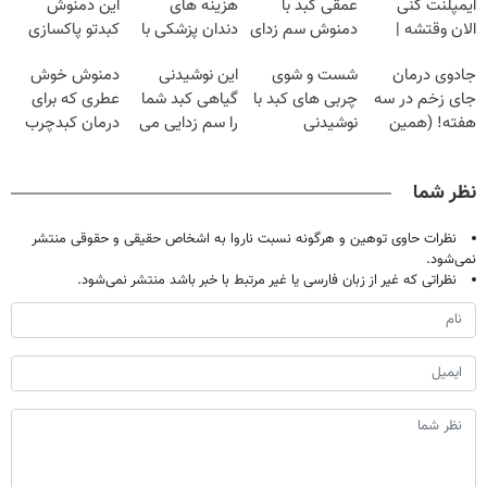
ایمپلنت کنی
عمقی کبد با
هزینه های
این دمنوش
الان وقتشه |
دمنوش سم زدای
دندان پزشکی با
کبدتو پاکسازی
فقط با ۲۵
گیاهی
پک سفید کننده
کن+ضمانت
جادوی درمان
شست و شوی
این نوشیدنی
دمنوش خوش
میلیون تومان!!!
خانگی
مرجوعی
جای زخم در سه
چربی های کبد با
گیاهی کبد شما
عطری که برای
هفته! (همین
نوشیدنی
را سم زدایی می
درمان کبدچرب
حالا رایگان
گیاهی(55%تخفیف)
کند (با ضمانت
معجزه میکنه
صحبت کنید)
مرجوعی)
نظر شما
نظرات حاوی توهین و هرگونه نسبت ناروا به اشخاص حقیقی و حقوقی منتشر
نمی‌شود.
نظراتی که غیر از زبان فارسی یا غیر مرتبط با خبر باشد منتشر نمی‌شود.