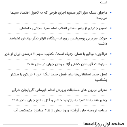
است
ماجرای سنگ مزار اکبر عبدی؛ اجرای طرحی که به تحول اقتصاد سینما
می‌رسد!
تصویر جدیدی از رهبر معظم انقلاب امام سید مجتبی خامنه‌ای
حرکت سرمربی پرسپولیس روی لبه پرتگاه/ تارتار دیگر بهانه‌ای نخواهد
داشت
عراقچی: توافق با عمان نزدیک است/ تکذیب سهم ۱۱ درصدی ایران از خزر
سرنوشت قهرمانان کشتی آزاد جوانان جهان در سال ۲۰۱۸
نسل جدید استقلالی‌ها برای فصل جدید لیگ؛ این ۶ بازیکن را بیشتر
بشناسید
معرفی برترین های مسابقات پرورش اندام قهرمانی آذربایجان شرقی
چطور «نه به اعدام» به بازتولید خشم و قتل مداح جوان منجر شد؟
دریاچه ارومیه جان گرفت؛ ورود بیش از ۴.۵ میلیارد مترمکعب آب
صفحه اول روزنامه‌ها