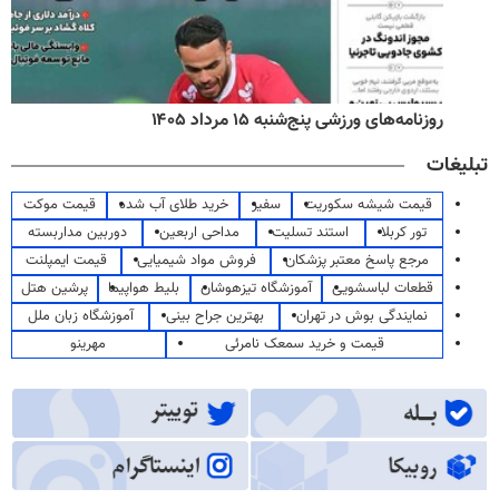
روزنامه‌های ورزشی پنج‌شنبه ۱۵ مرداد ۱۴۰۵
تبلیغات
قیمت شیشه سکوریت
سفیر
خرید طلای آب شده
قیمت موکت
تور کربلا
استند تسلیت
مداحی اربعین
دوربین مداربسته
مرجع پاسخ معتبر پزشکان
فروش مواد شیمیایی
قیمت ایمپلنت
قطعات لباسشویی
آموزشگاه تیزهوشان
بلیط هواپیما
پرشین هتل
نمایندگی بوش در تهران
بهترین جراح بینی
آموزشگاه زبان ملل
قیمت و خرید سمعک نامرئی
مهرینو