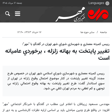
جمعه ۱۶ مرداد ۱۴۰۵
جامعه
سایر حوزه ها
۱۷ خرداد ۱۳۸۳، ۱۲:۲۰
رييس كميته معماري و شهرسازي شوراي شهر تهران در گفتگو با "مهر":
تغيير پايتخت به بهانه زلزله ، برخوردي عاميانه
است
رييس كميته معماري و شهرسازي شوراي اسلامي شهر تهران در خصوص طرح
مجدد گزينه تغيير پايتخت در كنار موضوع احتمال وقوع زلزله در تهران از
سوي استاندار گفت: طرح تغيير پايتخت به بهانه وقوع احتمالي زلزله بي
توجهي و كم لطفي به مردم تهران تلقي مي شود.
مهندس مسعود زريبافان با اعلام اين مطلب در گفتگو با خبرنگار اجتماعي "مهر"
افزود: در واقع طرح چنين مباحثي بايد بر اساس ارايه نظرات كارشناسي و به دور از