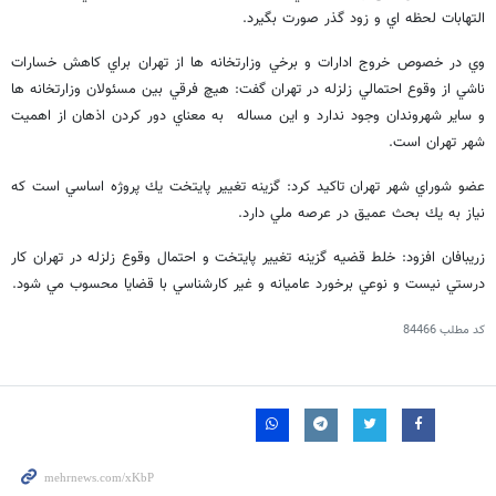
التهابات لحظه اي و زود گذر صورت بگيرد.
وي در خصوص خروج ادارات و برخي وزارتخانه ها از تهران براي كاهش خسارات
ناشي از وقوع احتمالي زلزله در تهران گفت: هيچ فرقي بين مسئولان وزارتخانه ها
و ساير شهروندان وجود ندارد و اين مساله به معناي دور كردن اذهان از اهميت
شهر تهران است.
عضو شوراي شهر تهران تاكيد كرد: گزينه تغيير پايتخت يك پروژه اساسي است كه
نياز به يك بحث عميق در عرصه ملي دارد.
زريبافان افزود: خلط قضيه گزينه تغيير پايتخت و احتمال وقوع زلزله در تهران كار
درستي نيست و نوعي برخورد عاميانه و غير كارشناسي با قضايا محسوب مي شود.
کد مطلب
84466