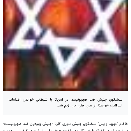
سخنگوی جنبش ضد صهیونیسم در آمریکا با شیطانی خواندن اقدامات
اسرائیل، خواستار از بین رفتن این رژیم شد.
خاخام "دیوید وایس" سخنگوی جنبش نتوری کارتا -جنبش یهودیان ضد صهیونیست-