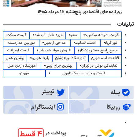
روزنامه‌های اقتصادی پنج‌شنبه ۱۵ مرداد ۱۴۰۵
تبلیغات
قیمت شیشه سکوریت
سفیر
خرید طلای آب شده
قیمت موکت
تور کربلا
استند تسلیت
مداحی اربعین
دوربین مداربسته
مرجع پاسخ معتبر پزشکان
فروش مواد شیمیایی
قیمت ایمپلنت
قطعات لباسشویی
آموزشگاه تیزهوشان
بلیط هواپیما
پرشین هتل
نمایندگی بوش در تهران
بهترین جراح بینی
آموزشگاه زبان ملل
قیمت و خرید سمعک نامرئی
مهرینو