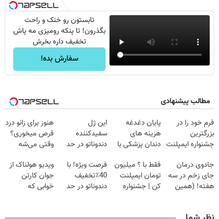
تابستون رو خنک و راحت
بگذرون! تا پنکه رومیزی مه پاش
تخفیف داره بخرش
سفارش بده!
مطالب پیشنهادی
فرم خود را در
پایان دغدغه
این ژل
هنوز برای زانو درد
بزرگترین
هزینه های
سفیدکننده
قرص میخوری؟
جشنواره ایمپلنت
دندان پزشکی با
دندوناتو در حد
وقتی می‌شه
تهران پر کنید ! |
پک سفید کننده
لمینت سفید
بدون عمل
جادوی درمان
فقط با ؟ میلیون
فرصت ویژه! با
ویدیو هولناک از
فقط ۲۵ میلیون
خانگی
میکنه
درمانش کرد؟؟؟؟
جای زخم در سه
تومان ایمپلنت
40٪تخفیف
جوان کارتن
(40%تخفیف)
هفته! (همین
کن | جشنواره
دندوناتو در حد
خوابی که
حالا رایگان
تموم نشه !!!
کامپوزیت سفید
میلیاردر شد.
صحبت کنید)
کن
آموزش رایگان
نظر شما