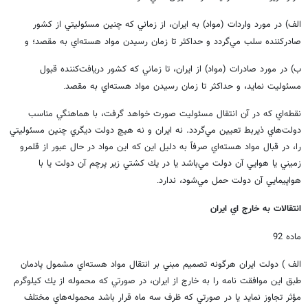
الف) در مورد واردات (مواد) به ايران، از زماني كه چنين مسئوليتي از كشور
صادركننده سلب مي‌گردد و حداكثر تا زمان رسيدن مواد هسته‌اي به مقصد؛ و
ب) در مورد صادرات (مواد) از ايران، تا زماني كه كشور دريافت‌كننده قبول
مسئوليت نمايد، و حداكثر تا زمان رسيدن مواد هسته‌اي به مقصد
.
نقطه‌اي كه در آن انتقال مسئوليت صورت خواهد گرفت، با هماهنگي مناسب
دولت‌هاي ذيربط تعيين مي‌گردد. نه ايران و نه هيچ دولت ديگري چنين مسئوليتي
را، در قبال مواد هسته‌اي صرفاً به دليل اين كه اين مواد در حال عبور از قلمرو
زميني يا هوايي آن دولت مي‌باشد يا در يك كشتي زير پرچم آن دولت يا با
هواپيمايي آن دولت حمل مي‌شود، ندارد
.
انتقالات به خارج اي ايران
ماده 92
الف ) دولت ايران هرگونه تصميم مبني بر انتقال مواد هسته‌اي مشمول پادمان
طبق اين موافقت نامه را به خارج از ايران، در صورتي كه محموله از يك كيلوگرم
مؤثر تجاوز نمايد يا در صورتي كه ظرف سه ماه قرار باشد محموله‌هاي مختلف