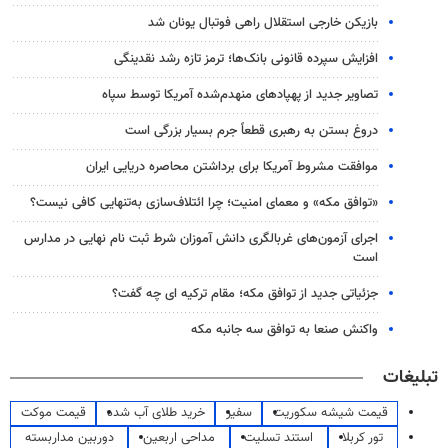
بازیکن خارجی استقلال راهی فوتبال یونان شد
افزایش سپرده قانونی بانک‌ها؛ ترمز تازه رشد نقدینگی
تصاویر جدید از پهپادهای منهدم‌شده آمریکا توسط سپاه
دروغ بستن به رهبری قطعاً جرم بسیار بزرگی است
موافقت مشروط آمریکا برای برداشتن محاصره دریایی ایران
«توافق مکه» و معمای امنیت؛ چرا ائتلاف‌سازی به‌تنهایی کافی نیست؟
اجرای آزمون‌های غربالگری دانش آموزان شرط ثبت نام نهایی در مدارس
است
جزئیاتی جدید از توافق مکه؛ مقام ترکیه ای چه گفت؟
واکنش صنعا به توافق سه جانبه مکه
تبلیغات
قیمت شیشه سکوریت
سفیر
خرید طلای آب شده
قیمت موکت
تور کربلا
استند تسلیت
مداحی اربعین
دوربین مداربسته