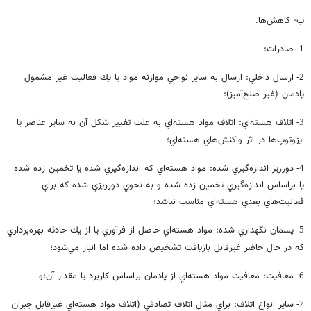
ب- كاهش‌ها
:
صادرات؛
1-
ارسال داخلي: ارسال به ساير نواحي موازنه مواد يا يك فعاليت غير مشمول
2-
پادمان (غير صلح‌آميز)؛
اتلاف هسته‌اي: اتلاف مواد هسته‌اي به علت تغيير شكل آن به ساير عناصر يا
3-
ايزوتوپ‌ها در اثر واكنش‌هاي هسته‌اي؛
دورريز اندازه‌گيري شده: مواد هسته‌اي كه اندازه‌گيري شده يا تخمين زده شده
4-
يا براساس اندازه‌گيري تخمين زده شده و به نحوي دورريزي شده كه براي
فعاليت‌هاي بعدي هسته‌اي مناسب نباشد؛
پسمان نگهداري شده: مواد هسته‌اي حاصل از فرآوري يا از يك حادثه بهره‌برداري
5-
كه در حال حاضر غيرقابل بازيافت تشخيص داده شده اما انبار مي‌شود؛
معافيت: معافيت مواد هسته‌اي از پادمان براساس كاربرد يا مقدار آن؛‌و
6-
ساير انواع اتلاف: براي مثال اتلاف تصادفي (اتلاف مواد هسته‌اي غيرقابل جبران
7-