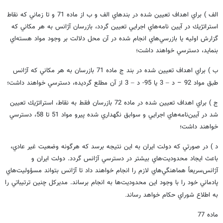
الف ) براي اهداف تعيين شده در بندهاي الف و ب از ماده 71 و تا زماني كه نقاط
استراتژيك در آيين نامه‌هاي اجرايي تعيين گردد، بازرسان آژانس به هر مكاني كه
گزارش اوليه يا بازرسي‌هاي انجام شده در آن محل دلالت بر وجود مواد هسته‌اي
بنمايد، دسترسي خواهند داشت؛‌
ب ) براي اهداف تعيين شده در بند ج ماده 71 بازرسان به هر مكاني كه آژانس
طبق مواد 92 – د
3 يا 95- د
3 از آن مطلع گرديده، دسترسي خواهند داشت؛
–
–
ج ) براي اهداف تعيين شده در ماده 72 بازرسان فقط به نقاط، استراتژيك تعيين
شد در آيين‌نامه‌هاي اجرايي و سوابق نگهداري شده پيرو مواد 51 تا 58، دسترسي
خواهند داشت؛
د ) در صورتي كه دولت ايران به اين نتيجه برسد كه هرگونه وضعيت غير عادي،
باعث ايجاد محدوديت‌هاي بيشتر در دسترسي آژانس گردد. دولت ايران و
آژانس‌سريعاً هماهنگي‌هاي لازم را انجام خواهند داد تا آژانس بتواند مسؤوليت‌هاي
پادماني خود را با وجود اين محدوديت‌ها به انجام برساند. مديركل چنين ترتيباتي را
به اطلاع شوراي حكام خواهد رساند
.
ماده 77