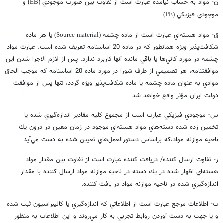
ن- مواد به حساب نيامده عبارت است از تفاوت بين صورت موجودي
و
(EB)
موجودي فيزيكي
(PE).
ق- مواد هسته‌اي عبارت است از ماده چشمه
يا هر ماده
(Source material)
شكافت‌پذير ويژه همانطور كه در ماده 20 اساسنامه تعريف شده است. عبارت مواد
چشمه در مورد كاني‌ها يا باقي مانده آنها كاربرد ندارد. پس از لازم الاجرا شدن اين
موافقتنامه، هر تصميمي از طرف شورا در مورد ماده 20 اساسنامه كه موجب الحاق
موادي به عنوان ماده چشمه يا ماده شكافت‌پذير ويژه گردد، تنها پس از موافقت
دولت ايران مؤثر واقع خواهد شد
.
س- موجودي فيزيكي عبارت است از مجموع كليه مقادير اندازه‌گيري شده يا
تخمين زده شده دسته‌هاي مواد هسته‌اي موجود در زمان معين در درون يك
ناحيه موازنه مواد،‌كه براساس دستورالعمل‌هاي تعيين شده به دست مي‌آيد
.
ر- تفاوت ارسال كننده/ دريافت كننده عبارت است از تفاوت بين مقدار مواد
هسته‌اي اظهار شده در يك دسته در ناحيه موازنه مواد ارسال كننده با مقدار
اندازه‌گيري شده در ناحيه موازنه مواد در يافت كننده
.
ت- اطلاعات مرجع عبارت است از اطلاعاتي كه اندازه‌گيري يا كاليبراسيون ثبت شده
و يا جهت به دست آوردن روابط تجربي به كار مي‌روند و اين اطلاعات به منظور