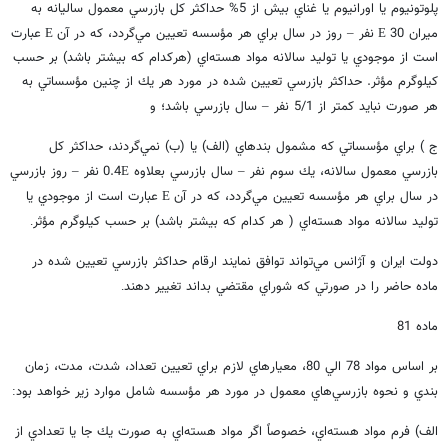
پلوتونيوم يا اورانيوم يا غناي بيش از 5% حداكثر كل بازرسي معمول ساليانه به
ميران 30
نفر
روز در سال براي هر مؤسسه تعيين مي‌گردد، كه در آن
عبارت
E
–
E
است از موجودي يا توليد سالانه مواد هسته‌اي (هركدام كه بيشتر باشد) بر حسب
كيلوگرم مؤثر. حداكثر بازرسي تعيين شده در مورد هر يك از چنين مؤسساتي به
هر صورت نبايد كمتر از 5/1 نفر
سال بازرسي باشد؛ و
–
ج ) براي مؤسساتي كه مشمول بندهاي (الف) يا (ب) نمي‌گردند، حداكثر كل
بازرسي معمول سالانه، يك سوم نفر
سال بازرسي بعلاوه 0.4
نفر
روز بازرسي
–
E
–
در سال براي هر مؤسسه تعيين مي‌گردد، كه در آن
عبارت است از موجودي يا
E
توليد سالانه مواد هسته‌اي ( هر كدام كه بيشتر باشد) بر حسب كيلوگرم مؤثر
.
دولت ايران و آژانس مي‌تواند توافق نمايند ارقام حداكثر بازرسي تعيين شده در
ماده حاضر را در صورتي كه شوراي مقتضي بداند تغيير دهند
.
ماده 81
بر اساس مواد 78 الي 80، معيارهاي لازم براي تعيين تعداد، شدت، مدت، زمان
بندي و نحوه بازرسي‌هاي معمول در مورد هر مؤسسه شامل موارد زير خواهد بود
:
الف) فرم مواد هسته‌اي، خصوصاً اگر مواد هسته‌اي به صورت يك جا يا تعدادي از