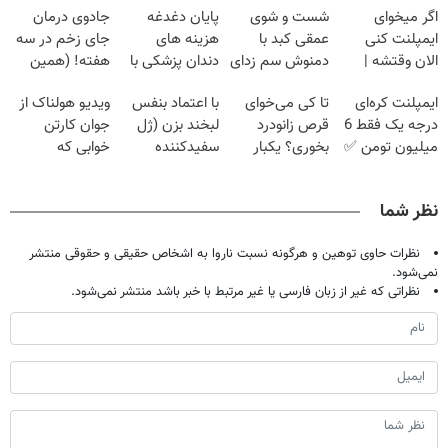
اگر میخوای
شست و شوی
پایان دغدغه
جادوی درمان
ایمپلنت کنی
عمقی کبد با
هزینه های
جای زخم در سه
الان وقتشه |
دمنوش سم زدای
دندان پزشکی با
هفته! (همین
فقط با ۲۵
گیاهی
پک سفید کننده
حالا رایگان
ایمپلنت کره‌ای
تا کی می‌خوای
با اعتماد بنفس
ویدیو هولناک از
میلیون تومان!!!
خانگی
صحبت کنید)
درجه یک فقط 6
قرص زانودرد
لبخند بزن (ژل
جوان کارتن
میلیون تومن ✅
بخوری؟ یکبار
سفیدکننده
خوابی که
اصولی درمانش
دندان40%تخفیف)
میلیاردر شد.
کن
آموزش رایگان
نظر شما
نظرات حاوی توهین و هرگونه نسبت ناروا به اشخاص حقیقی و حقوقی منتشر
نمی‌شود.
نظراتی که غیر از زبان فارسی یا غیر مرتبط با خبر باشد منتشر نمی‌شود.