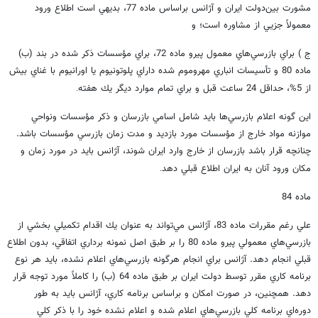
مشورت بين‌دولت ايران و آژانس براساس ماده 77، بديهي است اطلاع ورود
معمولاً جزيي از مشاوره است؛ و
ج ) براي بازرسي‌هاي معمول پيرو ماده 72، براي مؤسسات ذكر شده در بند (ب)
ماده 80 و تأسيسات انباري مهروموم شده داراي پلوتونيوم يا اورانيوم با غناي بيش
از 5%، حداقل 24 ساعت قبل و براي تمام موارد ديگر يك هفته
.
اين گونه اعلام بازرسي‌ها بايد شامل اسامي بازرسان و ذكر مؤسسات ونواحي
موازنه مواد خارج از مؤسسات مورد بازديد و مدت زمان بازرسي مؤسسات باشد.
چنانچه قرار باشد بازرسان از خارج وارد ايران شوند، آژانس بايد در مورد زمان و
مكان ورود آنان به ايران اطلاع قبلي دهد
.
ماده 84
علي رغم مقررات ماده 83، آژانس مي‌تواند به عنوان يك اقدام تكميلي بخشي از
بازرسي‌هاي معمولي پيرو ماده 80 را بر طبق اصل نمونه برداري اتفاقي، بدون اطلاع
قبلي انجام دهد. آژانس براي انجام هرگونه بازرسي‌هاي اعلام نشده، بايد هر نوع
برنامه كاري مقرر توسط دولت ايران بر طبق ماده 64 (ب) را كاملاً مورد توجه قرار
دهد. همچنين، در صورت امكان و براساس برنامه كاري، آژانس بايد به طور
دوره‌اي برنامه كلي بازرسي‌هاي اعلام شده و اعلام نشده خود را با ذكر كلي