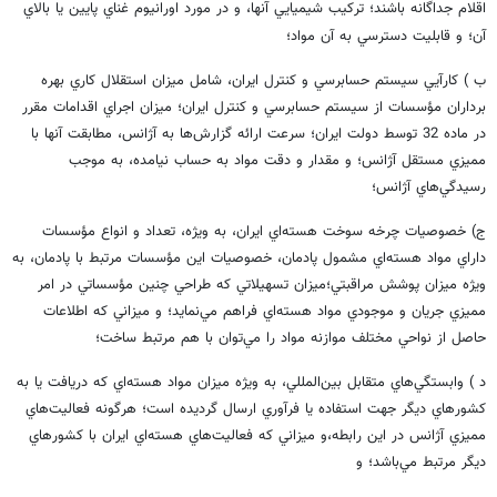
اقلام جداگانه باشند؛ تركيب شيميايي آنها، و در مورد اورانيوم غناي پايين يا بالاي
آن؛ و قابليت دسترسي به آن مواد؛
ب ) كارآيي سيستم حسابرسي و كنترل ايران، شامل ميزان استقلال كاري بهره
برداران مؤسسات از سيستم حسابرسي و كنترل ايران؛ ميزان اجراي اقدامات مقرر
در ماده 32 توسط دولت ايران؛ سرعت ارائه گزارش‌ها به آژانس، مطابقت آنها با
مميزي مستقل آژانس؛ و مقدار و دقت مواد به حساب نيامده، به موجب
رسيدگي‌هاي آژانس؛
ج) خصوصيات چرخه سوخت هسته‌اي ايران، به ويژه، تعداد و انواع مؤسسات
داراي مواد هسته‌اي مشمول پادمان، خصوصيات اين مؤسسات مرتبط با پادمان، به
ويژه ميزان پوشش مراقبتي؛‌ميزان تسهيلاتي كه طراحي چنين مؤسساتي در امر
مميزي جريان و موجودي مواد هسته‌اي فراهم مي‌نمايد؛ و ميزاني كه اطلاعات
حاصل از نواحي مختلف موازنه مواد را مي‌توان با هم مرتبط ساخت؛
د ) وابستگي‌هاي متقابل بين‌المللي، به ويژه ميزان مواد هسته‌اي كه دريافت يا به
كشورهاي ديگر جهت استفاده يا فرآوري ارسال گرديده است؛ هرگونه فعاليت‌هاي
مميزي آژانس در اين رابطه،‌و ميزاني كه فعاليت‌هاي هسته‌اي ايران با كشورهاي
ديگر مرتبط مي‌باشد؛ و