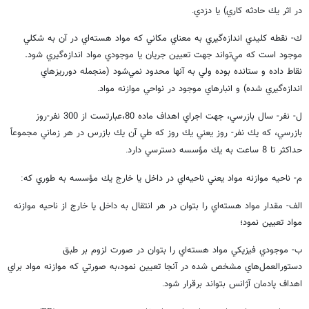
در اثر يك حادثه كاري) يا دزدي
.
ك- نقطه كليدي اندازه‌گيري به معناي مكاني كه مواد هسته‌اي در آن به شكلي
موجود است كه مي‌تواند جهت تعيين جريان يا موجودي مواد اندازه‌گيري شود.
نقاط داده و ستانده بوده ولي به آنها محدود نمي‌شود (منجمله دورريزهاي
اندازه‌گيري شده) و انبارهاي موجود در نواحي موازنه مواد
.
ل- نفر- سال بازرسي، جهت اجراي اهداف ماده 80،‌عبارتست از 300 نفر-روز
بازرسي، كه يك نفر- روز يعني يك روز كه طي آن يك بازرس در هر زماني مجموعاً
حداكثر تا 8 ساعت به يك مؤسسه دسترسي دارد
.
م- ناحيه موازنه مواد يعني ناحيه‌اي در داخل يا خارج يك مؤسسه به طوري كه
:
الف- مقدار مواد هسته‌اي را بتوان در هر انتقال به داخل يا خارج از ناحيه موازنه
مواد تعيين نمود؛‌
ب- موجودي فيزيكي مواد هسته‌اي را بتوان در صورت لزوم بر طبق
دستورالعمل‌هاي مشخص شده در آنجا تعيين نمود،‌به صورتي كه موازنه مواد براي
اهداف پادمان آژانس بتواند برقرار شود
.