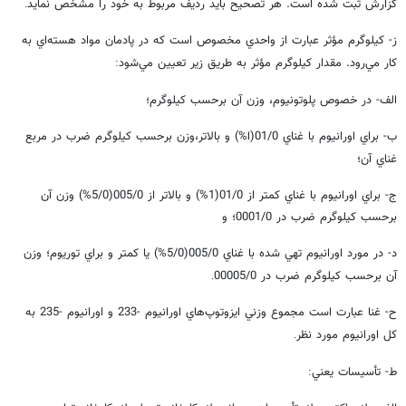
گزارش ثبت شده است. هر تصحيح بايد رديف مربوط به خود را مشخص نمايد
.
ز- كيلوگرم مؤثر عبارت از واحدي مخصوص است كه در پادمان مواد هسته‌اي به
كار مي‌رود. مقدار كيلوگرم مؤثر به طريق زير تعيين مي‌شود
:
الف- در خصوص پلوتونيوم، وزن آن برحسب كيلوگرم؛‌
ب- براي اورانيوم با غناي 01/0(ا%) و بالاتر،‌وزن برحسب كيلوگرم ضرب در مربع
غناي آن؛
ج- براي اورانيوم با غناي كمتر از 01/0(1%) و بالاتر از 005/0(5/0%) وزن آن
برحسب كيلوگرم ضرب در 0001/0؛ و
د- در مورد اورانيوم تهي شده با غناي 005/0(5/0%) يا كمتر و براي توريوم؛ وزن
آن برحسب كيلوگرم ضرب در 00005/0
.
ح- غنا عبارت است مجموع وزني ايزوتوپ‌هاي اورانيوم -233 و اورانيوم -235 به
كل اورانيوم مورد نظر
.
ط- تأسيسات يعني
: