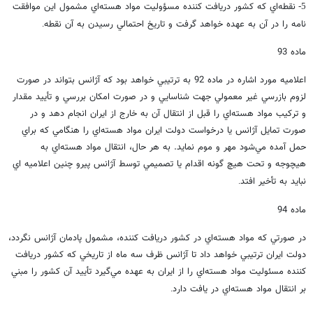
نقطه‌اي كه كشور دريافت كننده مسؤوليت مواد هسته‌اي مشمول اين موافقت
5-
نامه را در آن به عهده خواهد گرفت و تاريخ احتمالي رسيدن به آن نقطه
.
ماده 93
اعلاميه مورد اشاره در ماده 92 به ترتيبي خواهد بود كه آژانس بتواند در صورت
لزوم بازرسي غير معمولي جهت شناسايي و در صورت امكان بررسي و تأييد مقدار
و تركيب مواد هسته‌اي را قبل از انتقال آن به خارج از ايران انجام دهد و در
صورت تمايل آژانس يا درخواست دولت ايران مواد هسته‌اي را هنگامي كه براي
حمل آمده مي‌شود مهر و موم نمايد. به هر حال، انتقال مواد هسته‌اي به
هيچوجه و تحت هيچ گونه اقدام يا تصميمي توسط آژانس پيرو چنين اعلاميه اي
نبايد به تأخير افتد
.
ماده 94
در صورتي كه مواد هسته‌اي در كشور دريافت كننده، مشمول پادمان آژانس نگردد،
دولت ايران ترتيبي خواهد داد تا آژانس ظرف سه ماه از تاريخي كه كشور دريافت
كننده مسئوليت مواد هسته‌اي را از ايران به عهده مي‌گيرد تأييد آن كشور را مبني
بر انتقال مواد هسته‌اي در يافت دارد
.