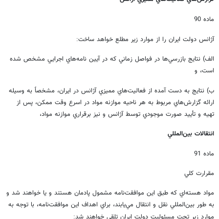
ماده 90
آژانس دولت ايران را از موارد زير مطلع خواهد ساخت
:
الف) نتايج بازرسي‌ها در فواصل زماني كه در آيين نامه‌هاي اجرايي مشخص شده
است، و
ب) نتايج به دست آمده از فعاليت‌هاي مميزي آژانس در ايران، مشخصاً به وسيله
ارائه گزارش‌هاي مربوط به هر ناحيه موازنه مواد در اسرع وقت ممكن، پس از
تهيه و تأييد صورت موجودي توسط آژانس و نيز برقراري موازنه مواد،
انتقالات بين‌المللي
ماده 91
مقرارت كلي
مواد هسته‌اي كه طبق اين موافقت‌نامه مشمول پادمان هستند و يا خواهند شد و
به طور بين‌المللي نقل و انتقال مي‌يابند، براي اهداف اين موافقت‌نامه، با توجه به
موارد زير تحت مسئوليت دولت ايران تلقي خواهند شد
: