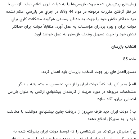
زمان‌هاي پيش‌بيني شده جهت بازرسي‌ها را به دولت ايران اعلام نمايد. آژانس با
در نظر گرفتن مقررات مربوطه در مواد 44 و89، در اجراي هر بازرسي اعلام نشده
بايد حداكثر تلاش خود را جهت به حداقل رساندن هرگونه مشكلات كاري براي
دولت ايران و بهره برداران مؤسسات به عمل آورد. متقابلاً دولت ايران حداكثر
تلاش خود را جهت تسهيل وظايف بازرسان به عمل خواهد آورد
.
انتخاب بازرسان
ماده 85
دستورالعمل‌هاي زير جهت انتخاب بازرسان بايد اعمال گردد
:
الف) مدير كل بايد كتباً دولت ايران را از نام، تخصص، مليت، رتبه و ديگر
مشخصات مربوطه در مورد هريك از كارمندان پيشنهادي آژانس به عنوان بازرس
انتخابي ايران، آگاه سازد؛
ب ) دولت ايران بايد ظرف سي‌روز از دريافت چنين پيشنهادي موافقت يا مخالفت
خود را به مديركل اطلاع دهد؛
ج ) مديركل مي‌تواند هر كارشناسي را كه توسط دولت ايران پذيرفته شده به