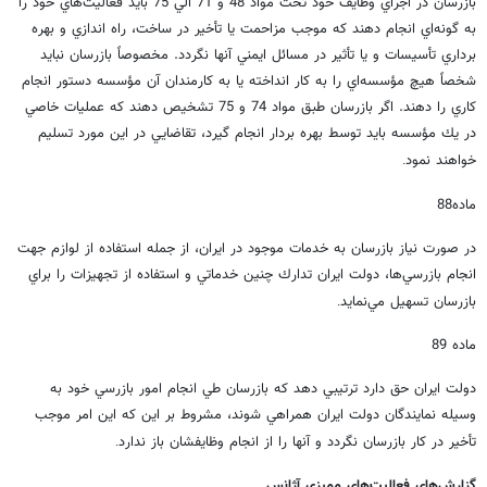
بازرسان در اجراي وظايف خود تحت مواد 48 و 71 الي 75 بايد فعاليت‌هاي خود را
به گونه‌اي انجام دهند كه موجب مزاحمت يا تأخير در ساخت، راه اندازي و بهره
برداري تأسيسات و يا تأثير در مسائل ايمني آنها نگردد. مخصوصاً بازرسان نبايد
شخصاً هيچ مؤسسه‌اي را به كار انداخته يا به كارمندان آن مؤسسه دستور انجام
كاري را دهند. اگر بازرسان طبق مواد 74 و 75 تشخيص دهند كه عمليات خاصي
در يك مؤسسه بايد توسط بهره بردار انجام گيرد، تقاضايي در اين مورد تسليم
خواهند نمود
.
ماده88
در صورت نياز بازرسان به خدمات موجود در ايران، از جمله استفاده از لوازم جهت
انجام بازرسي‌ها، دولت ايران تدارك چنين خدماتي و استفاده از تجهيزات را براي
بازرسان تسهيل مي‌نمايد
.
ماده 89
دولت ايران حق دارد ترتيبي دهد كه بازرسان طي انجام امور بازرسي خود به
وسيله نمايندگان دولت ايران همراهي شوند، مشروط بر اين كه اين امر موجب
تأخير در كار بازرسان نگردد و آنها را از انجام وظايفشان باز ندارد
.
گزارش‌هاي فعاليت‌هاي مميزي آژانس