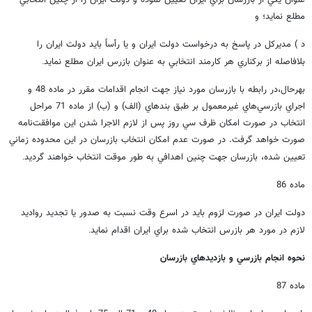
عنوان يكي از بازرسان براي ايران تعيين نموده و دولت ايران را از چنين انتخابي
مطلع نمايد؛ و
د ) مديركل در پاسخ به درخواست دولت ايران و يا رأساً بايد دولت ايران را
بلافاصله از بركناري هر كارمند انتخابي به عنوان بازرس ايران مطلع نمايد
.
بهرحال،‌در رابطه با بازرسان مورد نياز جهت انجام اقدامات مقرر در ماده 48 و
اجراي بازرسي‌هاي غيرمعمول بر طبق بندهاي (الف) و (ب) از ماده 71 مراحل
انتخاب در صورت امكان ظرف سي روز پس از لازم الاجرا شدن اين موافقت‌نامه
صورت خواهد گرفت. در صورت عدم امكان انتخاب بازرسان در اين محدوده زماني
تعيين شده، بازرسان جهت چنين اهدافي به طور موقت انتخاب خواهند گرديد
.
ماده 86
دولت ايران در صورت لزوم بايد در اسرع وقت نسبت به صدور يا تجديد رواديد
لازم در مورد هر بازرس انتخاب شده براي ايران اقدام نمايد
.
نحوه انجام بازرسي و بازديدهاي بازرسان
ماده 87