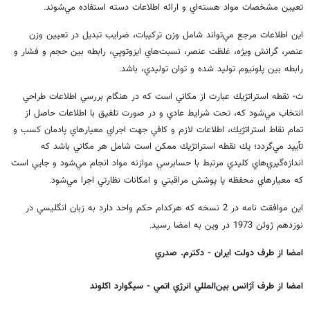
تعيين مشخصات مواد هسته‌اي و ارائه اطلاعات دسته استفاده مي‌شوند
.
اين اطلاعات مرجع مي‌تواند شامل وزن تركيبات، ضرايب تبديل در تعيين وزن
عنصر، گرانش ويژه، غلظت عنصر، نسبت‌هاي ايزوتوپي، رابطه بين حجم و فشار و
رابطه بين پلونيوم توليد شده و توان توليدي، باشد
.
ث- نقطه استراتژيك عبارت از مكاني است كه در هنگام بررسي اطلاعات طراحي
انتخاب مي‌شود كه، تحت شرايط عادي و در صورت تلفيق با اطلاعات حاصل از
تمام نقاط استراتژيك، اطلاعات لازم و كافي جهت اجراي معيارهاي پادمان كسب و
تأييد مي‌گردد؛ يك نقطه استراتژيك ممكن است شامل هر مكاني باشد كه
اندازه‌گيري‌هاي كليدي مرتبط با حسابرسي موازنه مواد انجام مي‌شود و جايي است
كه معيارهاي محفظه يا پوشش مراقبتي و امكانات نظارتي اجرا مي‌شود
.
اين موافقت نامه در 2 نسخه كه هركدام حكم واحد دارد به زبان انگليسي در
نوزدهم ژوئن 1973 در وين به امضا رسيد
.
امضا از طرف دولت ايران - دكترم. صدري
امضا از طرف آژانس بين‌المللي انرژي اتمي - سيگوارد اكلوند