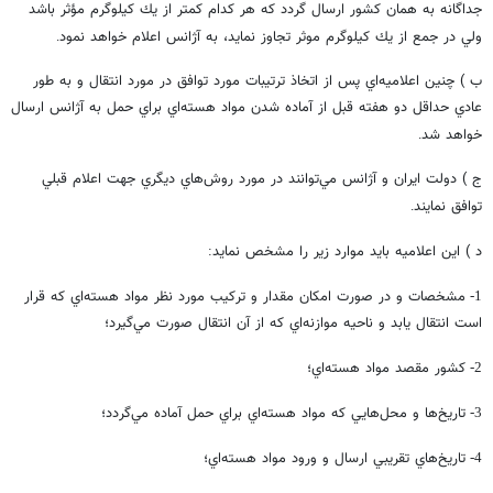
جداگانه به همان كشور ارسال گردد كه هر كدام كمتر از يك كيلوگرم مؤثر باشد
ولي در جمع از يك كيلوگرم موثر تجاوز نمايد، به آژانس اعلام خواهد نمود
.
ب ) چنين اعلاميه‌اي پس از اتخاذ ترتيبات مورد توافق در مورد انتقال و به طور
عادي حداقل دو هفته قبل از آماده شدن مواد هسته‌اي براي حمل به آژانس ارسال
خواهد شد
.
ج ) دولت ايران و آژانس مي‌توانند در مورد روش‌هاي ديگري جهت اعلام قبلي
توافق نمايند
.
د ) اين اعلاميه بايد موارد زير را مشخص نمايد
:
مشخصات و در صورت امكان مقدار و تركيب مورد نظر مواد هسته‌اي كه قرار
1-
است انتقال يابد و ناحيه موازنه‌اي كه از آن انتقال صورت مي‌گيرد؛
كشور مقصد مواد هسته‌اي؛
2-
تاريخ‌ها و محل‌هايي كه مواد هسته‌اي براي حمل آماده مي‌گردد؛
3-
تاريخ‌هاي تقريبي ارسال و ورود مواد هسته‌اي؛
4-