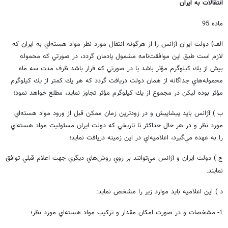
انتقالات به ايران
ماده 95
الف) دولت ايران آژانس را از هرگونه انتقال مورد نظر مواد هسته‌اي به ايران كه
لازم است طبق اين موافقت‌نامه مشمول پادمان گردد، در صورتي كه محموله
بيش از يك كيلوگرم مؤثر باشد يا در صورتي كه قرار باشد ظرف مدت سه ماه
محموله‌هاي جداگانه از همان دولت دريافت گردد كه هر يك كمتر از يك كيلوگرم
مؤثر بوده ليكن در مجموع از يك كيلوگرم مؤثر تجاوز نمايد، مطلع خواهد نمود؛
ب ) آژانس بايد پيشاپيش و در زودترين زمان ممكن قبل از ورود مواد هسته‌اي
مورد نظر و در هر حال حداكثر تا تاريخي كه دولت ايران مسئوليت مواد هسته‌اي
را به عهده مي‌گيرد، اعلاميه‌اي در اين زمينه دريافت نمايد؛
ج ) دولت ايران و آژانس مي‌توانند بر روي روش‌هاي ديگري جهت اعلام قبلي توافق
نمايند
.
د ) اين اعلاميه بايد موارد زير را مشخص نمايد
:
مشخصات و در صورت امكان مقدار و تركيب مواد هسته‌اي مورد نظر؛
1-