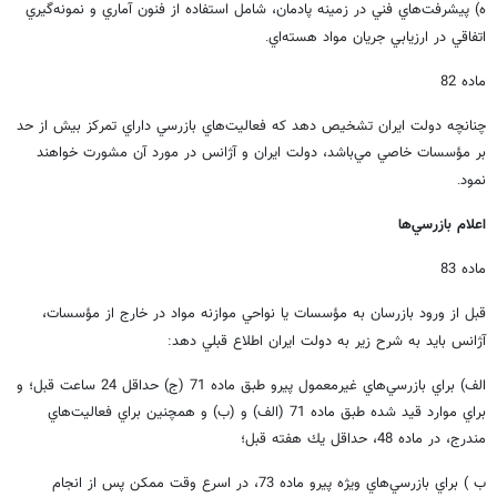
ه) پيشرفت‌هاي فني در زمينه پادمان، شامل استفاده از فنون آماري و نمونه‌گيري
اتفاقي در ارزيابي جريان مواد هسته‌اي
.
ماده 82
چنانچه دولت ايران تشخيص دهد كه فعاليت‌هاي بازرسي داراي تمركز بيش از حد
بر مؤسسات خاصي مي‌باشد، دولت ايران و آژانس در مورد آن مشورت خواهند
نمود
.
اعلام بازرسي‌ها
ماده 83
قبل از ورود بازرسان به مؤسسات يا نواحي موازنه مواد در خارج از مؤسسات،
آژانس بايد به شرح زير به دولت ايران اطلاع قبلي دهد
:
الف) براي بازرسي‌هاي غيرمعمول پيرو طبق ماده 71 (ج) حداقل 24 ساعت قبل؛ و
براي موارد قيد شده طبق ماده 71 (الف) و (ب) و همچنين براي فعاليت‌هاي
مندرج، در ماده 48، حداقل يك هفته قبل؛
ب ) براي بازرسي‌هاي ويژه پيرو ماده 73، در اسرع وقت ممكن پس از انجام