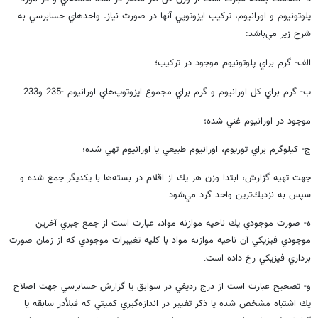
پلوتونيوم و اورانيوم، تركيب ايزوتوپي آنها در صورت نياز. واحدهاي حسابرسي به
شرح زير مي‌باشد
:
الف- گرم براي پلوتونيوم موجود در تركيب؛
ب- گرم براي كل اورانيوم و گرم براي مجموع ايزوتوپ‌هاي اورانيوم -235 و233
موجود در اورانيوم غني شده؛
ج- كيلوگرم براي توريوم، اورانيوم طبيعي يا اورانيوم تهي شده؛
جهت تهيه گزارش، ابتدا وزن هر يك از اقلام در بسته‌ها با يكديگر جمع شده و
سپس به نزديك‌ترين واحد گرد مي‌شود
ه- صورت موجودي يك ناحيه موازنه مواد، ‌عبارت است از جمع جبري آخرين
موجودي فيزيكي آن ناحيه موازنه مواد با كليه تغييرات موجودي كه از زمان صورت
برداري فيزيكي رخ داده است
.
و- تصحيح عبارت است از درج رديفي در سوابق يا گزارش حسابرسي جهت اصلاح
يك اشتباه مشخص شده يا ذكر تغيير در اندازه‌گيري كميتي كه قبلاً‌در سابقه يا