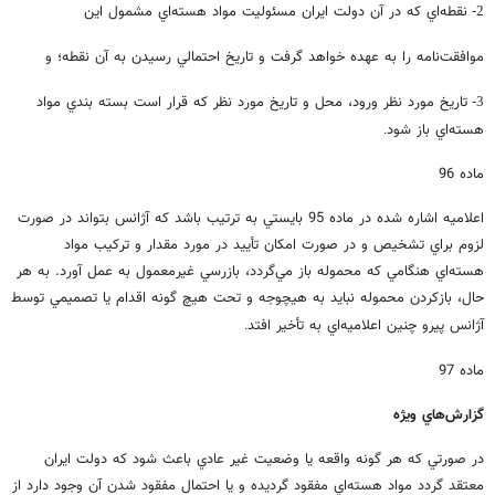
نقطه‌اي كه در آن دولت ايران مسئوليت مواد هسته‌اي مشمول اين
2-
موافقت‌‌نامه را به عهده خواهد گرفت و تاريخ احتمالي رسيدن به آن نقطه؛ و
تاريخ مورد نظر ورود، محل و تاريخ مورد نظر كه قرار است بسته بندي مواد
3-
هسته‌اي باز شود
.
ماده 96
اعلاميه اشاره شده در ماده 95 بايستي به ترتيب باشد كه آژانس بتواند در صورت
لزوم براي تشخيص و در صورت امكان تأييد در مورد مقدار و تركيب مواد
هسته‌اي هنگامي كه محموله باز مي‌گردد، بازرسي غيرمعمول به عمل آورد. به هر
حال، بازكردن محموله نبايد به هيچوجه و تحت هيچ گونه اقدام يا تصميمي توسط
آژانس پيرو چنين اعلاميه‌اي به تأخير افتد
.
ماده 97
گزارش‌هاي ويژه
در صورتي كه هر گونه واقعه يا وضعيت غير عادي باعث شود كه دولت ايران
معتقد گردد مواد هسته‌اي مفقود گرديده و يا احتمال مفقود شدن آن وجود دارد از