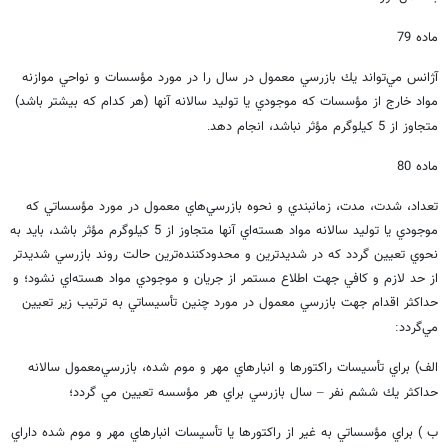
ماده 79
آژانس مي‌تواند يك بازرسي معمول در سال را در مورد مؤسسات و نواحي موازنه
مواد خارج از مؤسسات كه موجودي يا توليد سالانه آنها (هر كدام كه بيشتر باشد)
متجاوز از 5 كيلوگرم مؤثر نباشد، انجام دهد
.
ماده 80
تعداد، شدت، مدت، زمانبندي و نحوه بازرسي‌هاي معمول در مورد مؤسساتي كه
موجودي يا توليد سالانه مواد هسته‌اي آنها متجاوز از 5 كيلوگرم مؤثر باشد، بايد به
نحوي تعيين گردد كه در شديدترين و محدودكننده‌ترين حالت روند بازرسي شديدتر
از حد لازم و كافي جهت اطلاع مستمر از جريان و موجودي مواد هسته‌اي نشود؛ و
حداكثر اقدام جهت بازرسي معمول در مورد چنين تأسيساتي به ترتيب زير تعيين
مي‌گردد
:
الف) براي تأسيسات راكتورها و انبارهاي مهر و موم شده، بازرسي‌معمول سالانه
حداكثر يك ششم نفر
سال بازرسي براي هر مؤسسه تعيين مي گردد؛
–
ب ) براي مؤسساتي به غير از راكتورها يا تأسيسات انبارهاي مهر و موم شده داراي