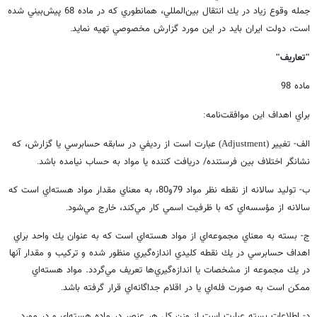
جمله وقوع زياد در يك انتقال بين‌المللي، همانطوري كه در ماده 68 پيش‌بيني شده
است، دولت ايران بايد در اين مورد گزارش مخصوصي تهيه نمايد
.
تعاريف
"
"
ماده 98
براي اهداف اين موافقت‌نامه
:
الف- تغيير
عبارت است از رديفي در سابقه حسابرسي يا گزارش، كه
(Adjustment)
نشانگر اختلاف بين فرستنده/ دريافت كننده يا مواد به حساب نيامده باشد
.
ب- توليد سالانه از نقطه نظر مواد 79و80، به معناي مقدار مواد هسته‌اي است كه
سالانه از مؤسسه‌اي كه با ظرفيت اسمي كار مي‌كند، خارج مي‌شود
.
ج- بسته به معناي مجموعه‌اي از مواد هسته‌اي است كه به عنوان يك واحد براي
اهداف حسابرسي در يك نقطه كليدي اندازه‌گيري منظور شده و تركيب و مقدار آنها
در يك مجموعه از مشخصات يا اندازه‌گيري‌ها تعريف مي‌گردد. مواد هسته‌اي
ممكن است به صورت فله‌اي يا در اقلام جداگانه‌اي قرار گرفته باشد
.
د- اطلاعات بسته عبارت است از وزن كل هر عنصر در ماده هسته‌اي و در مورد