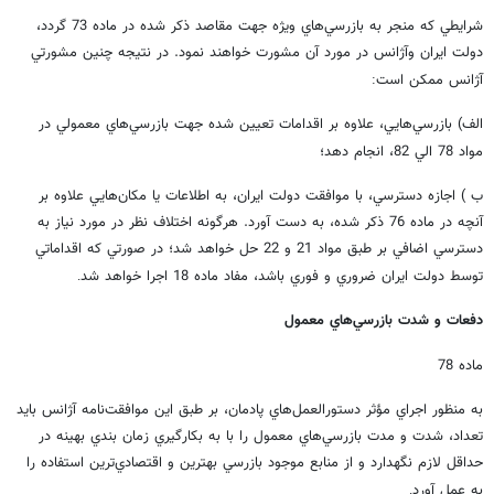
شرايطي كه منجر به بازرسي‌هاي ويژه جهت مقاصد ذكر شده در ماده 73 گردد،
دولت ايران وآژانس در مورد آن مشورت خواهند نمود. در نتيجه چنين مشورتي
آژانس ممكن است
:
الف) بازرسي‌هايي، علاوه بر اقدامات تعيين شده جهت بازرسي‌هاي معمولي در
مواد 78 الي 82، انجام دهد؛
ب ) اجازه دسترسي، با موافقت دولت ايران، به اطلاعات يا مكان‌هايي علاوه بر
آنچه در ماده 76 ذكر شده، به دست آورد. هرگونه اختلاف نظر در مورد نياز به
دسترسي اضافي بر طبق مواد 21 و 22 حل خواهد شد؛ در صورتي كه اقداماتي
توسط دولت ايران ضروري و فوري باشد، مفاد ماده 18 اجرا خواهد شد
.
دفعات و شدت بازرسي‌هاي معمول
ماده 78
به منظور اجراي مؤثر دستورالعمل‌هاي پادمان، بر طبق اين موافقت‌نامه آژانس بايد
تعداد، شدت و مدت بازرسي‌هاي معمول را با به بكارگيري زمان بندي بهينه در
حداقل لازم نگهدارد و از منابع موجود بازرسي بهترين و اقتصادي‌ترين استفاده را
به عمل آورد
.