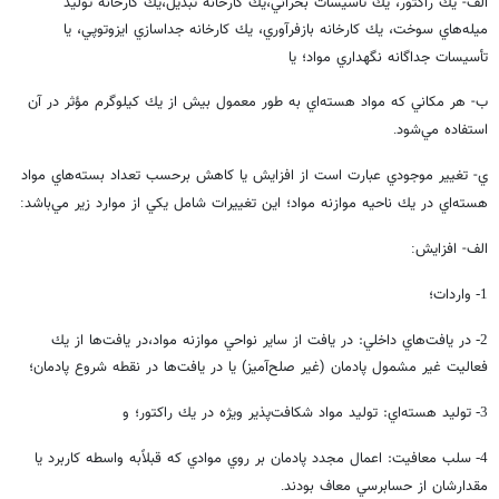
الف- يك راكتور، يك تأسيسات بحراني،‌يك كارخانه تبديل،‌يك كارخانه توليد
ميله‌هاي سوخت، يك كارخانه بازفر‌آوري، يك كارخانه جداسازي ايزوتوپي، يا
تأسيسات جداگانه نگهداري مواد؛ يا
ب- هر مكاني كه مواد هسته‌اي به طور معمول بيش از يك كيلوگرم مؤثر در آن
استفاده مي‌شود
.
ي- تغيير موجودي عبارت است از افزايش يا كاهش برحسب تعداد بسته‌هاي مواد
هسته‌اي در يك ناحيه موازنه مواد؛ اين تغييرات شامل يكي از موارد زير مي‌باشد
:
الف- افزايش
:
واردات؛
1-
در يافت‌هاي داخلي: در يافت از ساير نواحي موازنه مواد،‌در يافت‌ها از يك
2-
فعاليت غير مشمول پادمان (غير صلح‌آميز) يا در يافت‌ها در نقطه شروع پادمان؛‌
توليد هسته‌اي: توليد مواد شكافت‌پذير ويژه در يك راكتور؛ و
3-
سلب معافيت: اعمال مجدد پادمان بر روي موادي كه قبلاً‌به واسطه كاربرد يا
4-
مقدارشان از حسابرسي معاف بودند
.