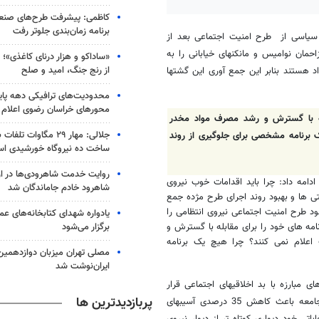
کاظمی: پیشرفت طرح‌های صنعتی
برنامه زمان‌بندی جلوتر رفت
ی سیاسی از طرح امنیت اجتماعی بعد از
زاحمان نوامیس و مانکنهای خیابانی را به
«ساداکو و هزار درنای کاغذی»؛ ر
از رنج جنگ، امید و صلح
 هستند بنابر این جمع آوری این گشتها
محدودیت‌های ترافیکی دهه پایا
محورهای خراسان رضوی اعلام
بله با گسترش و رشد مصرف مواد مخدر
جلالی: مهار ۲۹ مگاوات ت
 برنامه مشخصی برای جلوگیری از روند
ساخت ده نیروگاه خورشیدی ا
روایت خدمت شاهرودی‌ها در ار
دامه داد: چرا باید اقدامات خوب نیروی
شاهرود خادم جاماندگان شد
تی ها و بهبود روند اجرای طرح مژده جمع
د طرح امنیت اجتماعی نیروی انتظامی را
یادواره شهدای کتابخانه‌های ع
برگزار می‌شود
ه های خود را برای مقابله با گسترش و
علام نمی کنند؟ چرا هیچ یک برنامه
مصلی تهران میزبان دوازدهمین
ایران‌نوشت شد
ی مبارزه با بد اخلاقیهای اجتماعی قرار
پربازدیدترین ها
گرفته است گفت: نباید فراموش بکنیم که اجرای طرح امنیت اجتماعی در جامعه باعث کاهش 35 درصدی آسیبهای