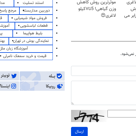
اغری
موثرترین روش کاهش
استند تسلیت
مدا
زش
وزن گیاهی! 5تا۷کیلو
دوربین مداربسته
مرجع پاسخ 
یسوزی را 3برابر می
لاغری😍
فروش مواد شیمیایی
قی
قطعات لباسشویی
آموزشگ
بلیط هواپیما
پر
نمایندگی بوش در تهران
بهت
آموزشگاه زبان ملل
نمی‌شود.
قیمت و خرید سمعک نامرئی
ارسال