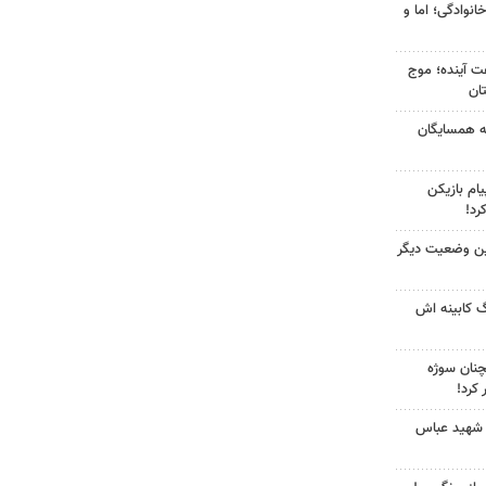
انوادگی؛ اما و
 کشور در ۷۲ ساعت آینده؛ موج
به همسایگان
ام بازیکن
رد!
ین وضعیت دیگر
گ کابینه اش
چنان سوژه
کرد!
 شهید عباس