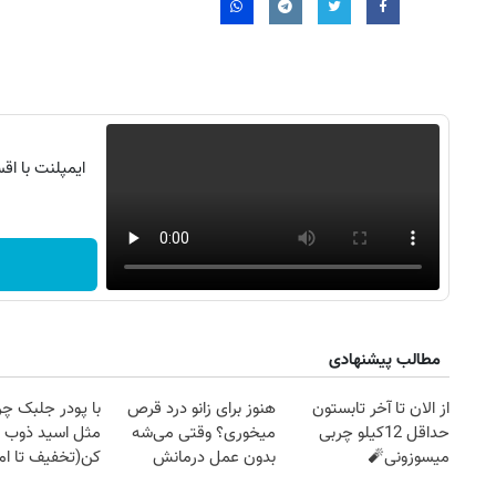
مطالب پیشنهادی
روزنامه‌های اقتصادی چهارشنبه ۱۴ مرداد ۱۴۰۵
روزنامه
از الان تا آخر تابستون
هنوز برای زانو درد قرص
با پودر جلبک چرب
حداقل 12کیلو چربی
میخوری؟ وقتی می‌شه
مثل اسید ذوب
میسوزونی🧨
بدون عمل درمانش
کن(تخفیف تا ا
کرد؟؟؟؟