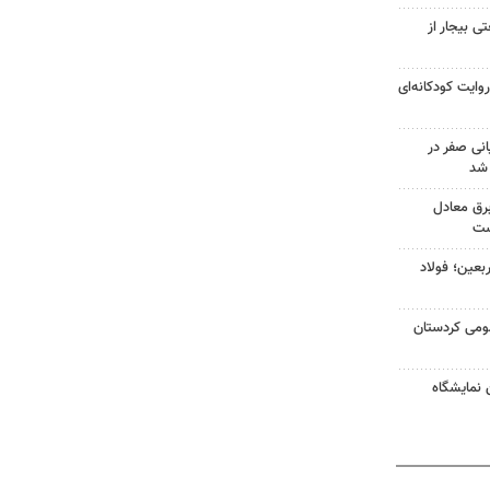
 بیجار از
وایت کودکانه‌ای
نی صفر در
 شد
لفات برق معادل
ست
بعین؛ فولاد
مومی کردستان
 نمایشگاه