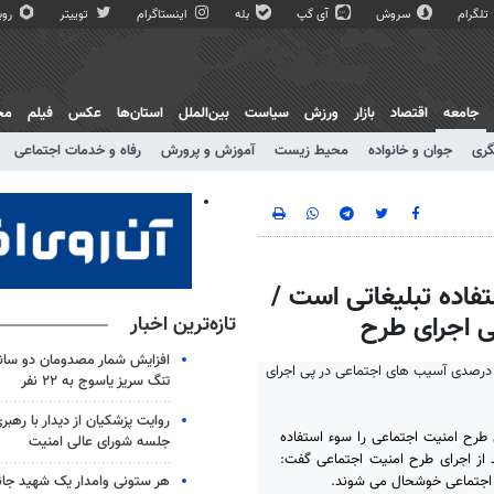
تلگرام
سروش
آی گپ
بله
اینستاگرام
توییتر
روبی
جامعه
اقتصاد
بازار
ورزش
سیاست
بین‌الملل
استان‌ها
عکس
فیلم
مج
گری
جوان و خانواده
محیط زیست
آموزش و پرورش
رفاه و خدمات اجتماعی
تفاده تبلیغاتی است /
تازه‌ترین اخبار
افزایش شمار مصدومان دو سانح
تنگ سریز یاسوج به ۲۲ نفر
روایت پزشکیان از دیدار با رهبر
طرح امنیت اجتماعی را سوء استفاده
جلسه شورای عالی امنیت
یب های اجتماعی بعد از اجرای طرح امنیت اجتماعی گفت:
هر ستونی وامدار یک شهید جا
اجتماعی خوشحال می شوند.