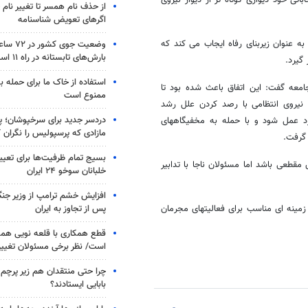
تی خود دیواری کوتاه تر از دیوار نیروی
از حذف نام همسر تا تغییر نام خ
اگرهای تعویض شناسنامه
 عنوان زیربنای رفاه ایجاب می کند که
وضعیت جوی
بارش‌های تابستانه در راه ۱۱ استان
گیرد.
استفاده از خاک ما برای حمله 
امعه گفت: این اتفاق باعث شده بود تا
ممنوع است
نیروی انتظامی با رصد کردن علل رشد
دردسر جدید برای سرخپوشان؛ پی
د عمل شود و با حمله به مخفیگاههای
مازادی که پرسپولیس را نگران ک
 گرفت.
بسیج تمام ظرفیت‌ها برای تعی
مقطعی باشد اما مسئولان ناجا با تدابیر
خلبانان سوخو ۲۴ ایران
افزایش خشم ترامپ از وزیر جن
پس از تجاوز به ایران
مینه ای مناسب برای فعالیتهای مجرمان
قطع همکاری با قلعه نویی هم
است/ نظر برخی مسئولان تغییر 
چرا حتی منتقدان هم زیر پرچم
بابایی ایستادند؟