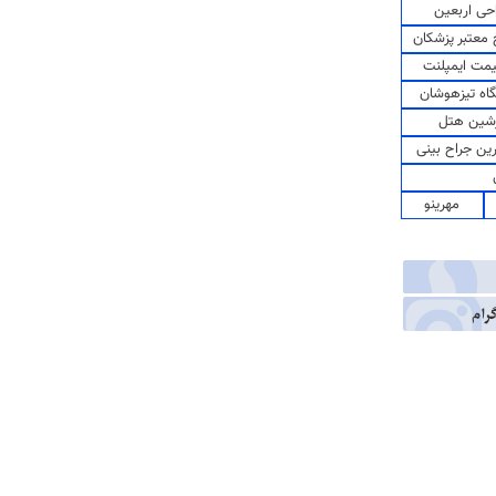
حی اربعین
معتبر پزشکان
مت ایمپلنت
اه تیزهوشان
شین هتل
رین جراح بینی
مهرینو