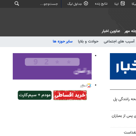
نتایج زنده
کا
ایتا
جداول لیگ
له مهر
عناوین اخبار
آسیب های اجتماعی
حوادث و بلایا
سایر حوزه ها
ه رانندگی پل
ی پس از بمباران
نفداست