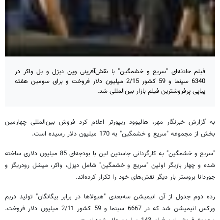
فیلم حادثه‌ای "سریع و خشمگین" با نقش‌آفرینی وین دیزل و پل واکر در
6340 سینما و 59 کشور 2/15 میلیون دلار فروخت و برای سومین هفته
پیاپی پرفروشترین فیلم بازار بین‌المللی شد.
به گزارش خبرنگار مهر، هالیوود ریپورتر اعلام کرد فروش بین‌المللی چهارمین
بخش از مجموعه "سریع و خشمگین" به 170 میلیون دلار رسیده است.
"سریع و خشمگین" به کارگردانی جاستین لین با بودجه‌ای 85 میلیون دلاری ساخته
شده و چهار بازیگر اولین "سریع و خشمگین" شامل دیزل، واکر، میشل رودریگز و
جوردانا بروستر بار دیگر نقش‌های خود را تکرار کرده‌اند.
رده دوم جدول از آن انیمیشن سه‌بعدی "هیولاها در برابر بیگانگان" تولید دریم
ورکس انیمیشن شد که در 6667 سینما و 59 کشور 2/11 میلیون دلار فروخت.