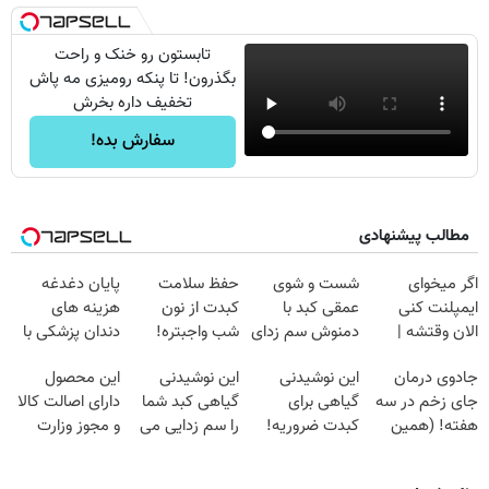
تابستون رو خنک و راحت
بگذرون! تا پنکه رومیزی مه پاش
تخفیف داره بخرش
سفارش بده!
مطالب پیشنهادی
اگر میخوای
شست و شوی
حفظ سلامت
پایان دغدغه
ایمپلنت کنی
عمقی کبد با
کبدت از نون
هزینه های
الان وقتشه |
دمنوش سم زدای
شب واجبتره!
دندان پزشکی با
فقط با ۲۵
گیاهی
پک سفید کننده
جادوی درمان
این نوشیدنی
این نوشیدنی
این محصول
میلیون تومان!!!
خانگی
جای زخم در سه
گیاهی برای
گیاهی کبد شما
دارای اصالت کالا
هفته! (همین
کبدت ضروریه!
را سم زدایی می
و مجوز وزارت
حالا رایگان
دارای سیب
کند (با ضمانت
بهداشت
صحبت کنید)
سلامت
مرجوعی)
است(55%تخفیف)