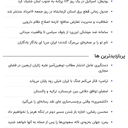
یونیفل: اسرائیل در یک روز ۱۱۳ پرتابه به جنوب لبنان شلیک کرد
جدول زمانی قطع برق استان کرمانشاه در روز جمعه ۱۶مرداد منتشر شد
شفافیت و مدیریت تعارض منافع؛ لازمه اصلاح نظام دارویی
سامانه ضد موشکی لیزری؛ از بلوف سیاسی تا واقعیت میدانی
نامِ تو را بر صخره‌ای بی‌مرگ کندند؛ ایرانِ من! ای یادگارِ یادگاران
پربازدیدترین ها
دستگیری عامل انتشار مطالب توهین‌آمیز علیه زائران اربعین در فضای
مجازی
ترامپ: فکر می‌کنم جنگ با ایران خیلی زود پایان می‌یابد
امضای توافق دفاعی بین عربستان، ترکیه و پاکستان
«کشمیری»؛ وقتی برچسب‌سازی جای نقد رسانه‌ای را می‌گیرد
محسن رضایی: اجازه باز شدن مسیر دوم در تنگه هرمز را نخواهیم داد
یمن: جهان به‌زودی ناله سعودی‌ها را پس از حمله به آنها خواهد شنید