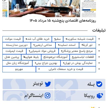
روزنامه‌های اقتصادی پنج‌شنبه ۱۵ مرداد ۱۴۰۵
تبلیغات
قیمت شیشه سکوریت
سفیر
خرید طلای آب شده
قیمت موکت
تور کربلا
استند تسلیت
مداحی اربعین
دوربین مداربسته
مرجع پاسخ معتبر پزشکان
فروش مواد شیمیایی
قیمت ایمپلنت
قطعات لباسشویی
آموزشگاه تیزهوشان
بلیط هواپیما
پرشین هتل
نمایندگی بوش در تهران
بهترین جراح بینی
آموزشگاه زبان ملل
قیمت و خرید سمعک نامرئی
مهرینو