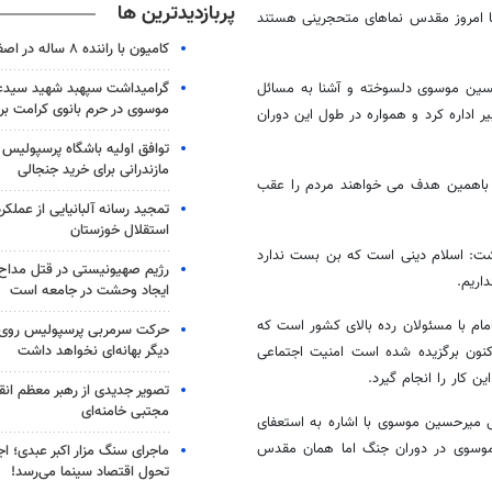
پربازدیدترین ها
ما امروز مقدس نماهای متحجرینی هستند
کامیون با راننده ۸ ساله در اصفهان توقیف شد
گرامیداشت سپهبد شهید سیدعب
حسین موسوی دلسوخته و آشنا به مسائل
موسوی در حرم بانوی کرامت برگ
ر اداره کرد و همواره در طول این دوران
توافق اولیه باشگاه پرسپولیس 
مازندرانی برای خرید جنجالی
و باهمین هدف می خواهند مردم را عقب
تمجید رسانه آلبانیایی از عملکر
استقلال خوزستان
داشت: اسلام دینی است که بن بست ندارد
رژیم صهیونیستی در قتل مداح 
اریم.
ایجاد وحشت در جامعه است
ام با مسئولان رده بالای کشور است که
حرکت سرمربی پرسپولیس روی لبه
دیگر بهانه‌ای نخواهد داشت
کنون برگزیده شده است امنیت اجتماعی
 کار را انجام گیرد.
تصویر جدیدی از رهبر معظم انق
مجتبی خامنه‌ای
 میرحسین موسوی با اشاره به استعفای
موسوی در دوران جنگ اما همان مقدس
ماجرای سنگ مزار اکبر عبدی؛ ا
تحول اقتصاد سینما می‌رسد!