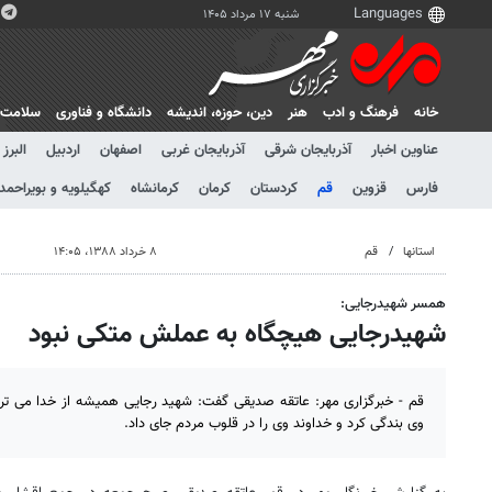
شنبه ۱۷ مرداد ۱۴۰۵
خانه
فرهنگ و ادب
هنر
دين، حوزه، انديشه
دانشگاه و فناوری
سلامت
عناوین اخبار
آذربایجان شرقی
آذربایجان غربی
اصفهان
اردبیل
البرز
فارس
قزوین
قم
کردستان
کرمان
کرمانشاه
کهگیلویه و بویراحمد
استانها
قم
۸ خرداد ۱۳۸۸، ۱۴:۰۵
همسر شهیدرجایی:
شهیدرجایی هیچگاه به عملش متکی نبود
قم - خبرگزاری مهر:‌ عاتقه صدیقی گفت: شهید رجایی همیشه از خدا می ت
وی بندگی کرد و خداوند وی را در قلوب مردم جای داد.