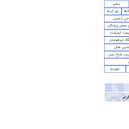
سفیر
کت
تور کربلا
حی اربعین
معتبر پزشکان
مت ایمپلنت
اه تیزهوشان
شین هتل
رین جراح بینی
مهرینو