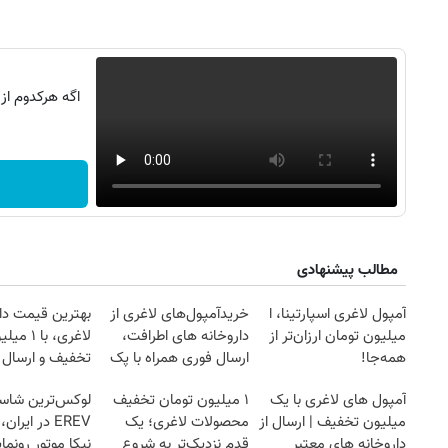
اگه هرکدوم از
مطالب پیشنهادی
آمپول لاغری اسپارتینا، ا
خریدآمپول‌های لاغری از
بهترین قیمت دا
میلیون تومان ارزان‌تر از
داروخانه های اطرافت،
لاغری، با ۱ 
همه‌جا!
ارسال فوری همراه با پک
تخفیف و ارسال ا
یخ!
داروخانه‌
آمپول های لاغری با یک
۱ میلیون تومان تخفیف
لوکس‌ترین شاسی
میلیون تخفیف | ارسال از
محصولات لاغری؛ یک
EREV در ایرا
داروخانه های معتبر
قدم نزدیک‌تر به شروع
نیکا موتور رونما