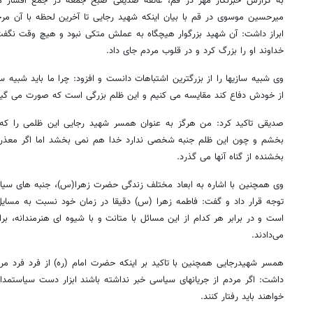
به گزارش خبرنگار مهر در قم، عاتقه صدیقی صبح جمعه در جمع اقشار م
میرحسین موسوی در قم با بیان اینکه شهید رجایی تا آخرین لحظه با آن مر
ابراز داشت: آن شهید بزرگوار هیچگاه به عملش متکی نبود و هیچ وقت نگفت ه
خداوند او را بزرگ کرد و در قلوب مردم جای داد.
وی شبیه سازیها را از بزرگترین اشتباهات دانست و افزود: چرا ما باید شبیه س
از خودش دفاع کند مقایسه می کنیم و این ظلم بزرگی است که صورت می گیر
صدیقی تاکید کرد: من هرگز به عنوان همسر شهید رجایی این ظلمی را که
بخشم و چون این ظلم جنبه شخصی ندارد خدا هم نمی بخشد اما اگر معذرت 
بخشنده از گناه آنها می گذرد.
وی همچنین با اشاره به ابعاد مختلف زندگی حضرت زهرا(س)، جنبه های سیا
توجه قرار داد و گفت: فاطمه زهرا (س) دقیقا در زمان خود نسبت به مسایل
است و در برابر هر کدام از این مسائل با متانت و با شیوه ای هنرمندانه، 
می‌دادند.
همسر شهیدرجایی همچنین با تاکید بر اینکه حضرت امام (ره) از فرد فرد مر
داشت: اگر مردم از جریانهای سیاسی خبر نداشته باشند ابزار دست سیاستمدا
خواهند باید رفتار کنند.