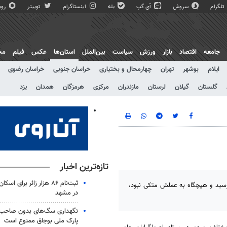
تلگرام
سروش
آی گپ
بله
اینستاگرام
توییتر
روبی
جامعه
اقتصاد
بازار
ورزش
سیاست
بین‌الملل
استان‌ها
عکس
فیلم
مج
ایلام
بوشهر
تهران
چهارمحال و بختیاری
خراسان جنوبی
خراسان رضوی
گلستان
گیلان
لرستان
مازندران
مرکزی
هرمزگان
همدان
یزد
تازه‌ترین اخبار
ثبت‌نام ۸۶ هزار زائر برای
رسید و هیچگاه به عملش متکی نبود،
در مشهد
نگهداری سگ‌های بدون صاحب 
پارک ملی بوجاق ممنوع است