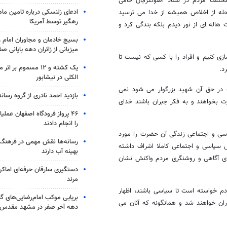
ختلف مردم در ستاد اصولگرایان حامی
ادعای زلنسکی درباره تامین ما
حله از اخلاص همیشه از خدا می ترسید
رهگیر توسط آمریکا
اله ای از نور دیدم بلکه بندگی کرد و
بسیج خادمان و مجاوران امام ر
میزبانی از زائران دهه پایانی صف
ازی کنیم و افراد را با کسی که نیست تا
یک کشته و ۱۲ مسموم ب
د.
الکلی در نیشابور
 در حق آن شهید بزرگوار می شود نمی
بازدید احمد نادری از گروه رسانه
بخواهند و به فکر جبران باشند خدای
۴۶ پرواز فرودگاه اصفهان عمل
را انجام دادند
سی و اجتماعی زندگی آن حضرت را مورد
رسانه‌ها نقش مهمی در فرهنگ
 سیاسی و اجتماعی کاملا اشراف داشته
بهینه آب دارند
برای آگاهی و روشنگری مردم واکنش نشان
دستگیری سارقان حرفه‌ای اما
مرند
دم خواسته است تا سیاسی باشند، اظهار
برپایی موکب امام‌رضایی‌های گن
ران خواهند شد و همانگونه که آنان می
دهه آخر صفر در مشهد مقدس