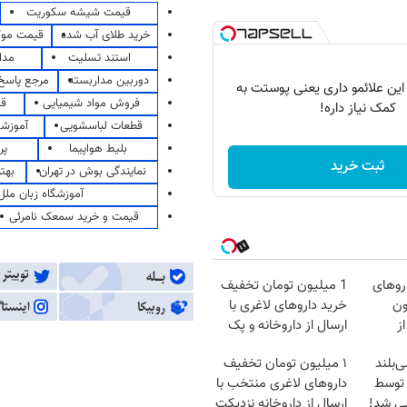
قیمت شیشه سکوریت
خرید طلای آب شده
قیمت مو
استند تسلیت
مدا
دوربین مداربسته
مرجع پاسخ 
 این علائمو داری یعنی پوستت به
فروش مواد شیمیایی
قی
کمک نیاز داره!
قطعات لباسشویی
آموزشگ
بلیط هواپیما
پر
ثبت خرید
نمایندگی بوش در تهران
بهت
آموزشگاه زبان ملل
قیمت و خرید سمعک نامرئی
روهای
1 میلیون تومان تخفیف
میلیون
خرید داروهای لاغری با
ز
ارسال از داروخانه و پک
یخ!
‌بلند
۱ میلیون تومان تخفیف
ن، توسط
داروهای لاغری منتخب با
یی شد!
ارسال از داروخانه نزدیکت