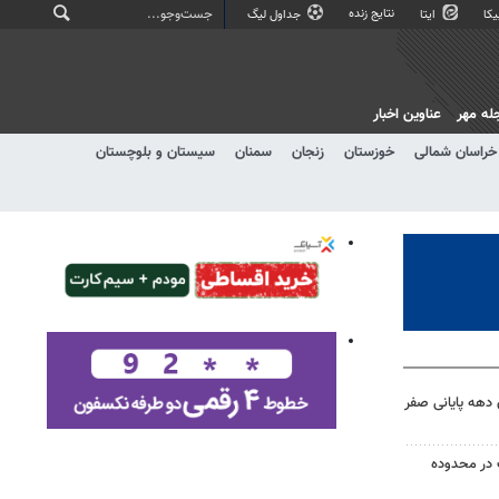
نتایج زنده
کا
ایتا
جداول لیگ
له مهر
عناوین اخبار
خراسان شمالی
خوزستان
زنجان
سمنان
سیستان و بلوچستان
 اسکان دهه پایانی صفر
در محدوده