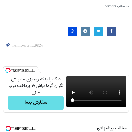
کد مطلب
909939
دیگه با پنکه رومیزی مه پاش
نگران گرما نباش🔥 پرداخت درب
منزل
سفارش بده!
مطالب پیشنهادی