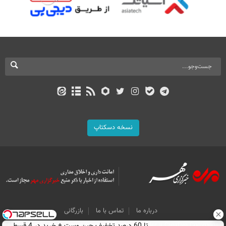
نسخه دسکتاپ
درباره ما
تماس با ما
بازرگانی
All Content by Mehr News Agency is licensed under a Creative Commons