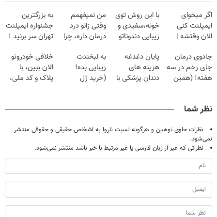
اگر میخوای
با این روش توی
من نمیفهمم
به بزرگترین
ایمپلنت کنی
خونه،سفیدی و
وقتی زانو درد
جشنواره ایمپلنت
الان وقتشه |
زیبایی دندوناتو
درمان داره، چرا
تهران سر بزنید !
فقط با ۲۵
برگردون
دردش رو داری
| فقط ۲۵
جادوی درمان
پایان دغدغه
به لبخندت
خلافی خودروتو
میلیون تومان!!!
(40%off)
تحمل میکنی؟❗
میلیون !
جای زخم در سه
هزینه های
زیبایی بده!
الان ببین، با
هفته! (همین
دندان پزشکی با
(خرید ژل
پلاک و کد ملی،
حالا رایگان
پک سفید کننده
سفیدکننده
بدون نیاز به
صحبت کنید)
خانگی
دندان
مراجعه حضوری
نظر شما
با40%تخفیف)
نظرات حاوی توهین و هرگونه نسبت ناروا به اشخاص حقیقی و حقوقی منتشر
نمی‌شود.
نظراتی که غیر از زبان فارسی یا غیر مرتبط با خبر باشد منتشر نمی‌شود.