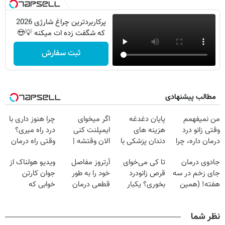
پرکاربردترین چراغ شارژی 2026
که شگفت زده ات میکنه 💡😍
ثبت سفارش
مطالب پیشنهادی
من نمیفهمم
پایان دغدغه
اگر میخوای
چرا هنوز داری با
وقتی زانو درد
هزینه های
ایمپلنت کنی
درد راه میری؟
درمان داره، چرا
دندان پزشکی با
الان وقتشه |
وقتی راه درمان
دردش رو داری
پک سفید کننده
فقط با ۲۵
جلو پاته!
جادوی درمان
تا کی می‌خوای
آرتروز مفاصل
ویدیو هولناک از
تحمل میکنی؟❗
خانگی
میلیون تومان!!!
جای زخم در سه
قرص زانودرد
خود را به طور
جوان کارتن
هفته! (همین
بخوری؟ یکبار
قطعی درمان
خوابی که
حالا رایگان
اصولی درمانش
کنید!
میلیاردر شد.
صحبت کنید)
کن
◗پرسش‌نامه◖
آموزش رایگان
نظر شما