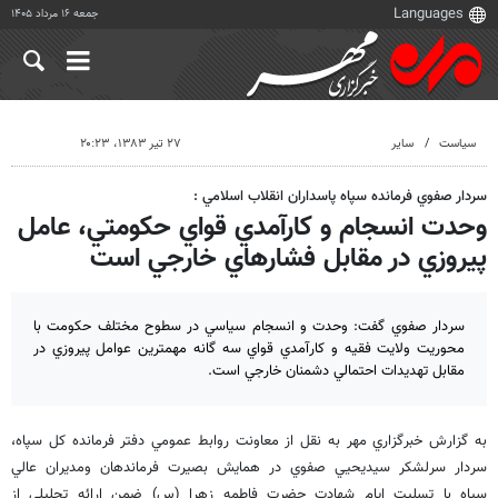
جمعه ۱۶ مرداد ۱۴۰۵
سیاست
سایر
۲۷ تیر ۱۳۸۳، ۲۰:۲۳
سردار صفوي فرمانده سپاه پاسداران انقلاب اسلامي :
وحدت انسجام و كارآمدي قواي حكومتي، عامل
پيروزي در مقابل فشارهاي خارجي است
سردار صفوي گفت: وحدت و انسجام سياسي در سطوح مختلف حكومت با
محوريت ولايت فقيه و كارآمدي قواي سه گانه مهمترين عوامل پيروزي در
مقابل تهديدات احتمالي دشمنان خارجي است.
به گزارش خبرگزاري مهر به نقل از معاونت روابط عمومي دفتر فرمانده كل سپاه،
سردار سرلشكر سيديحيي صفوي در همايش بصيرت فرماندهان ومديران عالي
سپاه با تسليت ايام شهادت حضرت فاطمه زهرا (س) ضمن ارائه تحليلي از