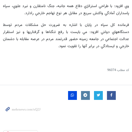
وي افزود: با طراحي استراتژي دفاع همه جانبه، جنگ نامتقارن و نبرد علوي، سپاه
پاسداران آمادگي واكنش سريع در مقابل هر نوع تهاجم خارجي رادارد.
فرمانده كل سپاه در پايان با اشاره به ضرورت حل مشكلات مردم توسط
دستگاههاي دولتي افزود: مي بايست با رفع تنگناها و گرفتاريها و نيز استقرار
عدالت اجتماعي در جامعه زمينه حضور قدرتمند مردم در عرصه مقابله با دشمنان
خارجي و ايستادگي در برابر آنها را تقويت نمود.
کد مطلب
96074