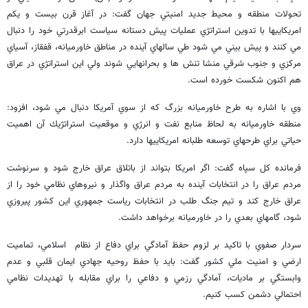
تحولات منطقه و محيط جديد امنيتي جهان گفت: در آغاز قرن بيست و يكم
امريكاييها با تدوين استراتژي عمليات پيش دستانه سياست ابرقدرتي خود را دنبال
مي كنند و پيش بيني مي شود طي سالهاي آينده در مناطق خاورميانه، قفقاز، آسياي
مركزي و جنوب شرقي منشا تنش ها و بحرانهايي شوند ولي اين استراتژي در عراق
هم اكنون شكست خورده است.
وي با اشاره به طرح خاورميانه بزرگ كه از سوي آمريكا دنبال مي شود، افزود:
منطقه خاورميانه به لحاظ منابع نفت و انرژي و موقعيت استراتژيك آن اهميت
حياتي براي طرحهاي توسعه طلبانه امريكاييها دارد.
فرمانده كل سپاه گفت: اگر امريكا بتواند از باتلاق عراق خارج شود و سرنوشت
مردم عراق را در انتخابات آينده به مردم عراق واگذار و نيروهاي نظامي خود را از
عراق خارج كند و تيم جنگ طلب در انتخابات رياست جمهوري اين كشور پيروزي
شود، گامهاي بعدي را در خاورميانه برخواهد داشت.
سردار صفوي با تاكيد بر لزوم حفظ آمادگي براي دفاع از نظام اسلامي، تماميت
ارضي و امنيت ملي كشور گفت: بايد با حفظ روحيه جهادي ايمان قلبي و عدم
وابستگي بر ماديات، آمادگي رزمي و دفاعي را براي مقابله با تهديدات نظامي
احتمالي دشمن كسب كنيم.